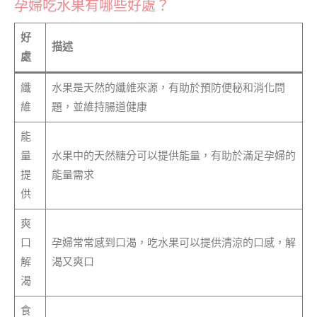
孕婦吃水果有哪些好處？
好
描述
處
纖
水果是天然的纖維來源，有助於預防便秘和消化問
維
題，並維持腸道健康
能
量
水果中的天然糖分可以提供能量，有助於滿足孕婦的
提
能量需求
供
爽
口
孕婦常常感到口渴，吃水果可以提供清涼的口感，解
解
渴又爽口
渴
食