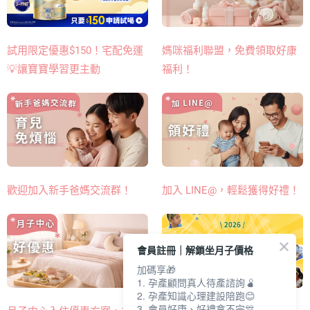
媽咪福利聯盟，免費領取好康
試用限定優惠$150！宅配免運
福利！
💡讓寶寶學習更主動
歡迎加入新手爸媽交流群！
加入 LINE@，輕鬆獲得好禮！
會員註冊｜解鎖坐月子價格
加碼享🎁
1. 孕產顧問真人待產諮詢🫄
2. 孕產知識心理建設陪跑😊
3. 會員好康、好禮拿不完🎊