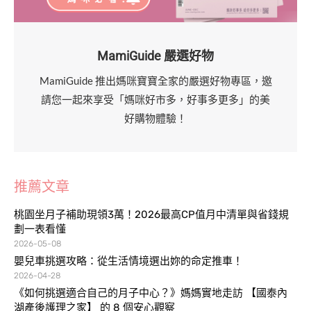
MamiGuide 嚴選好物
MamiGuide 推出媽咪寶寶全家的嚴選好物專區，邀
請您一起來享受「媽咪好市多，好事多更多」的美
好購物體驗！
推薦文章
桃園坐月子補助現領3萬！2026最高CP值月中清單與省錢規
劃一表看懂
2026-05-08
嬰兒車挑選攻略：從生活情境選出妳的命定推車！
2026-04-28
《如何挑選適合自己的月子中心？》媽媽實地走訪 【國泰內
湖產後護理之家】 的 8 個安心觀察