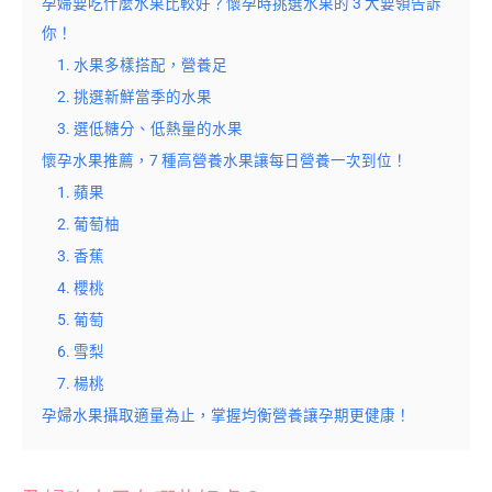
孕婦要吃什麼水果比較好？懷孕時挑選水果的 3 大要領告訴
你！
1. 水果多樣搭配，營養足
2. 挑選新鮮當季的水果
3. 選低糖分、低熱量的水果
懷孕水果推薦，7 種高營養水果讓每日營養一次到位！
1. 蘋果
2. 葡萄柚
3. 香蕉
4. 櫻桃
5. 葡萄
6. 雪梨
7. 楊桃
孕婦水果攝取適量為止，掌握均衡營養讓孕期更健康！