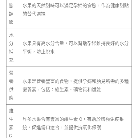
慾
水果的天然甜味可以滿足孕婦的食慾，作為健康甜點
調
的替代選擇
節
水
分
水果具有高水分含量，可以幫助孕婦維持良好的水分
補
平衡，防止脫水
充
營
養
水果是營養豐富的食物，提供孕婦和胎兒所需的多種
供
營養素，包括：維生素、礦物質和纖維
應
維
生
許多水果含有豐富的維生素 C，有助於增強免疫系
素
統，促進傷口癒合，並提供抗氧化保護
C