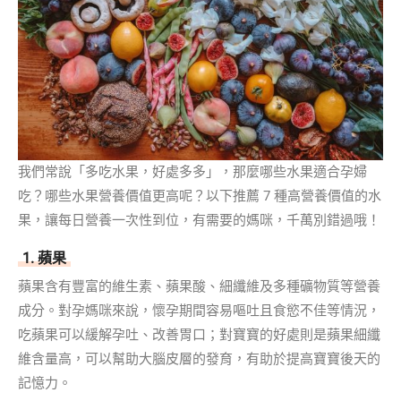
我們常說「多吃水果，好處多多」，那麼哪些水果適合孕婦
吃？哪些水果營養價值更高呢？以下推薦 7 種高營養價值的水
果，讓每日營養一次性到位，有需要的媽咪，千萬別錯過哦！
1. 蘋果
蘋果含有豐富的維生素、蘋果酸、細纖維及多種礦物質等營養
成分。對孕媽咪來說，懷孕期間容易嘔吐且食慾不佳等情況，
吃蘋果可以緩解孕吐、改善胃口；對寶寶的好處則是蘋果細纖
維含量高，可以幫助大腦皮層的發育，有助於提高寶寶後天的
記憶力。