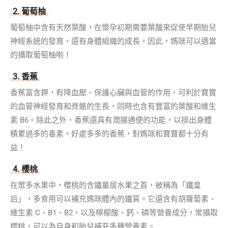
2. 葡萄柚
葡萄柚中含有天然葉酸，在懷孕初期需要葉酸來促使早期胎兒
神經系統的發育，還有身體組織的成長，因此，媽咪可以適當
的攝取葡萄柚喲！
3. 香蕉
香蕉富含鉀，有降血壓、保護心臟與血管的作用，可利於寶寶
的血管神經發育和骨骼的生長，同時也含有豐富的葉酸和維生
素 B6。除此之外，香蕉還具有潤腸通便的功能，以排出身體
積累過多的毒素。好處多多的香蕉，對媽咪和寶寶都十分有
益！
4. 櫻桃
在眾多水果中，櫻桃的含鐵量居水果之首，被稱為「鐵皇
后」，多食用可以補充媽咪體內的鐵質。它還含有胡蘿蔔素、
維生素 C、B1、B2，以及檸檬酸、鈣、磷等營養成分，常攝取
櫻桃，可以為自身和胎兒補充多種營養素。