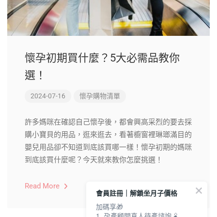
懷孕初期買什麼？5大必需品教你
選！
2024-07-16
懷孕購物清單
許多媽咪在確認自己懷孕後，都會興高采烈的要去採
購小寶貝的用品，逛來逛去，看著櫥窗裡琳瑯滿目的
嬰兒用品卻不知道到底該買哪一樣！懷孕初期的媽咪
到底該買什麼呢？今天就來教你怎麼挑選！
Read More
會員註冊｜解鎖坐月子價格
加碼享🎁
1. 孕產顧問真人待產諮詢🫄