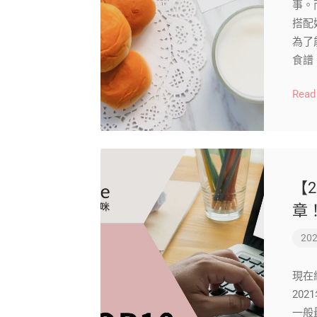
事。
搭配
為了
食譜
Read
【2
章
202
現在
20
一般