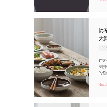
懷
大
202
在懷
至關
的健
Read