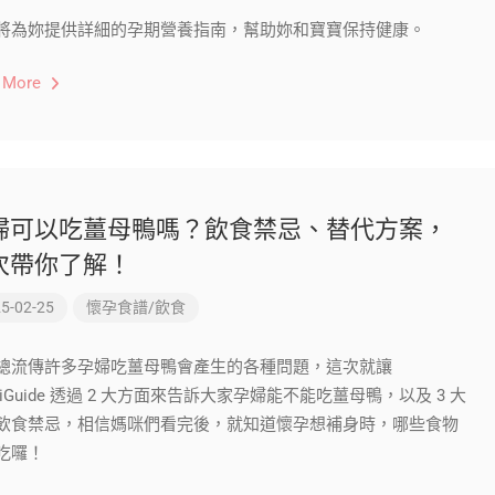
將為妳提供詳細的孕期營養指南，幫助妳和寶寶保持健康。
 More
婦可以吃薑母鴨嗎？飲食禁忌、替代方案，
次帶你了解！
5-02-25
懷孕食譜/飲食
總流傳許多孕婦吃薑母鴨會產生的各種問題，這次就讓
iGuide 透過 2 大方面來告訴大家孕婦能不能吃薑母鴨，以及 3 大
飲食禁忌，相信媽咪們看完後，就知道懷孕想補身時，哪些食物
吃囉！