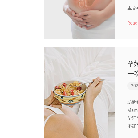
本文
Read
孕
一
202
坊間
Mam
孕婦
不能