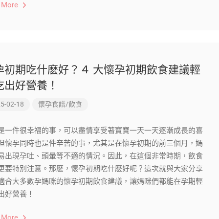
 More
孕初期吃什麽好？４ 大懷孕初期飲食建議輕
吃出好營養！
5-02-18
懷孕食譜/飲食
是一件很幸福的事，可以盡情享受著寶寶一天一天逐漸成長的喜
但懷孕同時也是件辛苦的事，尤其是在懷孕初期的前三個月，媽
易出現孕吐、頭暈等不適的情況。因此，在這個非常時期，飲食
更要特別注意。那麽，懷孕初期吃什麽好呢？這次就與大家分享
適合大多數孕媽咪的懷孕初期飲食建議，讓媽咪們都能在孕期輕
出好營養！
 More