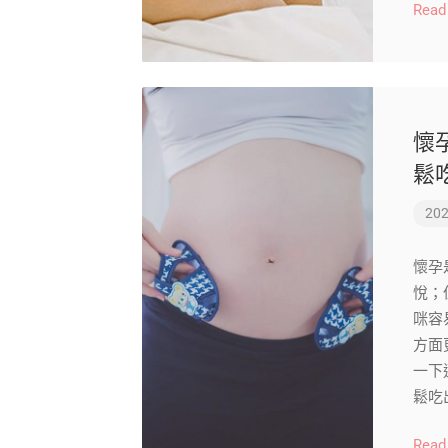
Read
懷
鬆
202
懷孕
悅；
咪容
方面
一下
鬆吃
Read