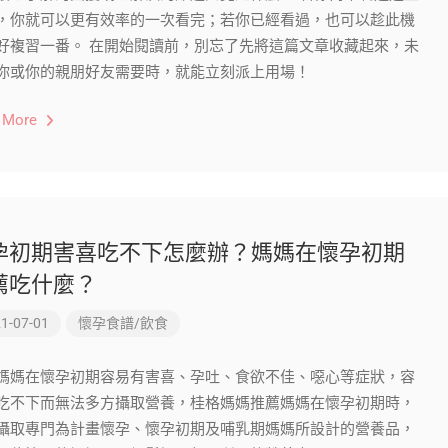
，你就可以更有效率的一次看完；若你已經看過，也可以趁此機
好複習一番。 在開始閱讀前，別忘了先將這篇文章收藏起來，未
你或你的親朋好友需要時，就能立刻派上用場！
 More
孕初期害喜吃不下怎麼辦？媽媽在懷孕初期
薦吃什麼？
1-07-01
懷孕食譜/飲食
媽媽在懷孕初期容易有害喜、孕吐、食欲不佳、噁心等症狀，容
吃不下而無法多方攝取營養，桂格媽媽推薦媽媽在懷孕初期時，
攝取專門為計畫懷孕、懷孕初期及哺乳期媽媽所設計的營養品，