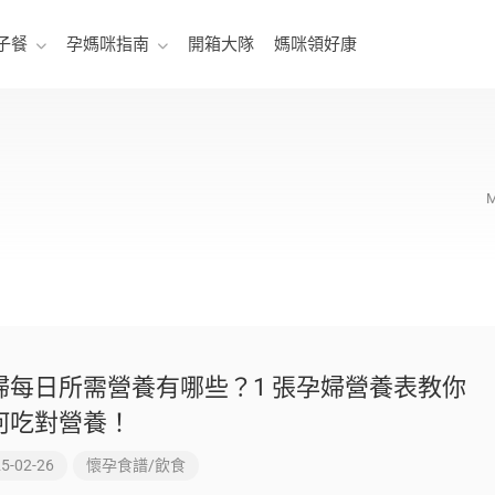
子餐
孕媽咪指南
開箱大隊
媽咪領好康
婦每日所需營養有哪些？1 張孕婦營養表教你
何吃對營養！
5-02-26
懷孕食譜/飲食