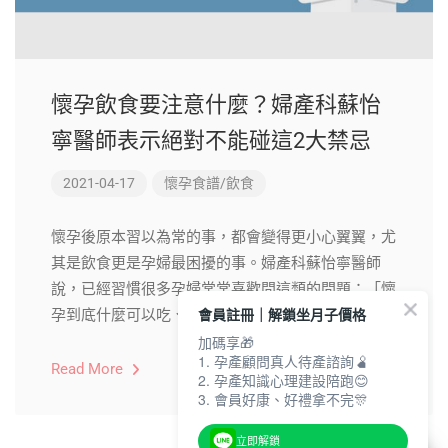
懷孕飲食要注意什麼？婦產科蘇怡
寧醫師表示絕對不能碰這2大禁忌
2021-04-17
懷孕食譜/飲食
懷孕後原本習以為常的事，都會變得更小心翼翼，尤
其是飲食更是孕婦最困擾的事。婦產科蘇怡寧醫師
說，已經習慣很多孕婦常常喜歡問這類的問題：「懷
會員註冊｜解鎖坐月子價格
孕到底什麼可以吃、什麼不能吃呢？」
加碼享🎁
1. 孕產顧問真人待產諮詢🫄
Read More
2. 孕產知識心理建設陪跑😊
3. 會員好康、好禮拿不完🎊
立即解鎖