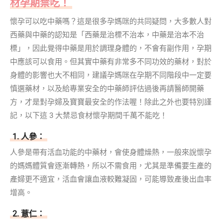
材孕期禁吃！
懷孕可以吃中藥嗎？這是很多孕媽咪的共同疑問，大多數人對
西藥與中藥的認知是「西藥是治標不治本，中藥是治本不治
標」，因此覺得中藥是用於調理身體的，不會有副作用，孕期
中應該可以食用。但其實中藥有非常多不同功效的藥材，對於
身體的影響也大不相同，建議孕媽咪在孕期不同階段中一定要
慎選藥材，以及給專業安全的中藥師評估過後再請醫師開藥
方，才是對孕婦及寶寶最安全的作法喔！除此之外也要特別謹
記，以下這 3 大禁忌食材懷孕期間千萬不能吃！
1. 人參：
人參是帶有活血功能的中藥材，會使身體燥熱，一般來說懷孕
的媽媽體質會逐漸轉熱，所以不需食用，尤其是準備要生產的
產婦更不適宜，活血會讓血液較難凝固，可能導致產後出血率
增高。
2. 薏仁：