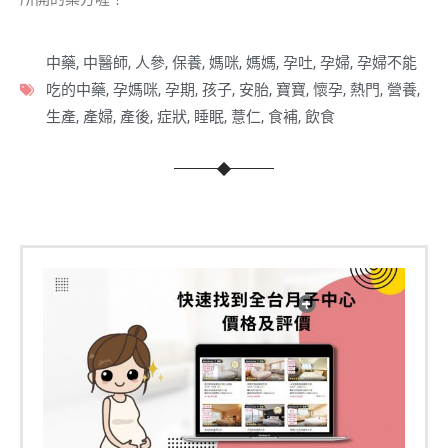
中藥
,
中醫師
,
人參
,
保養
,
媽咪
,
媽媽
,
孕吐
,
孕婦
,
孕婦不能
吃的中藥
,
孕媽咪
,
孕期
,
孩子
,
安胎
,
寶寶
,
懷孕
,
熱門
,
營養
,
生產
,
產婦
,
產後
,
症狀
,
睡眠
,
薏仁
,
食補
,
飲食