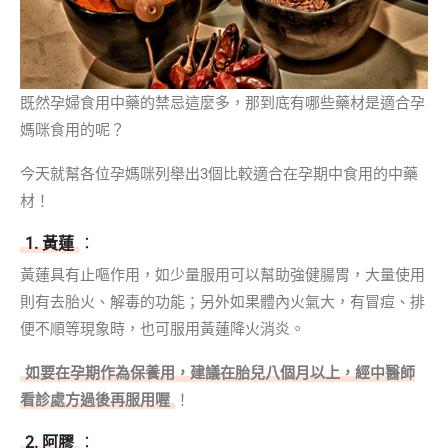
既然孕婦食用中藥的禁忌這麼多，那到底有哪些藥材是適合孕
媽咪食用的呢？
今天就幫各位孕媽咪列舉出3個比較適合在孕期中食用的中藥
材！
1. 黃蓮
：
黃蓮具有止嘔作用，如少量服用可以幫助強健腸胃，大量使用
則有去胎火、解毒的功能；另外如果體內火氣大，有冒痘、排
便不順等現象時，也可服用黃蓮降火消炎。
如要在孕期作為保養用，建議在胎兒八個月以上，經中醫師
看診處方過後再服用喔
！
2. 阿膠
：