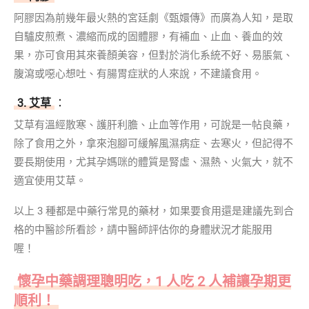
阿膠因為前幾年最火熱的宮廷劇《甄嬛傳》而廣為人知，是取
自驢皮煎煮、濃縮而成的固體膠，有補血、止血、養血的效
果，亦可食用其來養顏美容，但對於消化系統不好、易脹氣、
腹瀉或噁心想吐、有腸胃症狀的人來說，不建議食用。
3. 艾草
：
艾草有溫經散寒、護肝利膽、止血等作用，可說是一帖良藥，
除了食用之外，拿來泡腳可緩解風濕病症、去寒火，但記得不
要長期使用，尤其孕媽咪的體質是腎虛、濕熱、火氣大，就不
適宜使用艾草。
以上 3 種都是中藥行常見的藥材，如果要食用還是建議先到合
格的中醫診所看診，請中醫師評估你的身體狀況才能服用
喔！
懷孕中藥調理聰明吃，1 人吃 2 人補讓孕期更
順利！