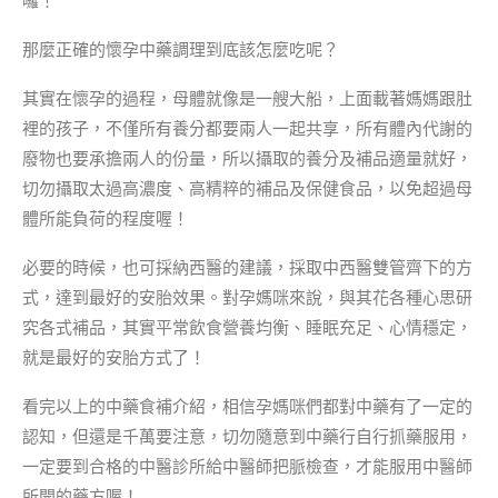
囉！
那麼正確的懷孕中藥調理到底該怎麼吃呢？
其實在懷孕的過程，母體就像是一艘大船，上面載著媽媽跟肚
裡的孩子，不僅所有養分都要兩人一起共享，所有體內代謝的
廢物也要承擔兩人的份量，所以攝取的養分及補品適量就好，
切勿攝取太過高濃度、高精粹的補品及保健食品，以免超過母
體所能負荷的程度喔！
必要的時候，也可採納西醫的建議，採取中西醫雙管齊下的方
式，達到最好的安胎效果。對孕媽咪來說，與其花各種心思研
究各式補品，其實平常飲食營養均衡、睡眠充足、心情穩定，
就是最好的安胎方式了！
看完以上的中藥食補介紹，相信孕媽咪們都對中藥有了一定的
認知，但還是千萬要注意，切勿隨意到中藥行自行抓藥服用，
一定要到合格的中醫診所給中醫師把脈檢查，才能服用中醫師
所開的藥方喔！