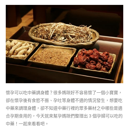
懷孕可以吃中藥調身體？很多媽咪好不容易懷了一個小寶寶，
卻在懷孕後有食慾不振、孕吐等身體不適的情況發生，想要吃
中藥來調理身體，卻不知道中藥行裡的眾多藥材之中哪些是適
合孕期食用的，今天就來幫孕媽咪們整理出 3 個孕婦可以吃的
中藥！一起來看看吧。