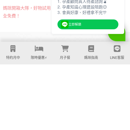
1. 孕產顧問真人待產諮詢🫄
2. 孕產知識心理建設陪跑😊
熱門多功能嬰兒背巾​，免費開
媽咪開箱大隊，好物試用，完
3. 會員好康、好禮拿不完🎊
箱申請！
全免費！
立即解鎖
特約月中
限時優惠⚡️
月子餐
媽咪指南
LINE客服
PARTNERS | 合作品牌