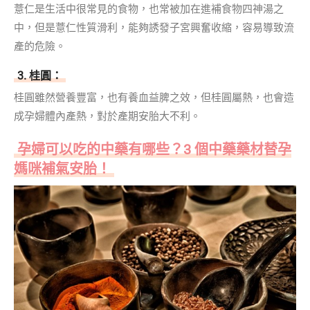
薏仁是生活中很常見的食物，也常被加在進補食物四神湯之
中，但是薏仁性質滑利，能夠誘發子宮興奮收縮，容易導致流
產的危險。
3. 桂圓：
桂圓雖然營養豐富，也有養血益脾之效，但桂圓屬熱，也會造
成孕婦體內產熱，對於產期安胎大不利。
孕婦可以吃的中藥有哪些？3 個中藥藥材替孕
媽咪補氣安胎！