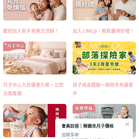
歡迎加入新手爸媽交流群！
加入 LINE@，輕鬆獲得好禮！
月子中心入住優惠方案，立即
孩子成長體驗～限時早鳥優惠
洽詢客服
中
會員註冊｜解鎖坐月子價格
加碼享🎁