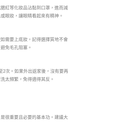
或腮紅等化妝品沾黏到口罩，進而減
毛或眼妝，讓眼睛看起來有精神。
假如需要上底妝，記得選擇質地不會
，避免毛孔阻塞。
至2次。如果外出返家後，沒有要再
清洗太頻繁，免得適得其反。
，是很重要且必要的基本功。建議大