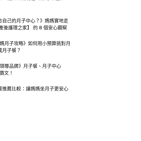
合自己的月子中心？》媽媽實地走
產後護理之家】 的 8 個安心觀察
爸媽月子攻略》如何用小預算挑對月
或月子餐？
子領導品牌》月子餐、月子中心
 評價文！
餐推薦比較：讓媽媽坐月子更安心