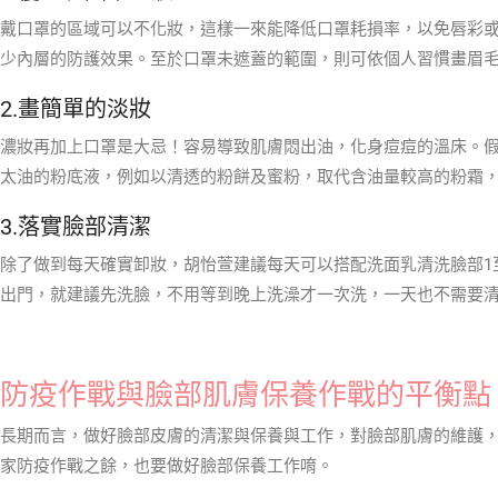
戴口罩的區域可以不化妝，這樣一來能降低口罩耗損率，以免唇彩
少內層的防護效果。至於口罩未遮蓋的範圍，則可依個人習慣畫眉
2.畫簡單的淡妝
濃妝再加上口罩是大忌！容易導致肌膚悶出油，化身痘痘的溫床。
太油的粉底液，例如以清透的粉餅及蜜粉，取代含油量較高的粉霜
3.落實臉部清潔
除了做到每天確實卸妝，胡怡萱建議每天可以搭配洗面乳清洗臉部1
出門，就建議先洗臉，不用等到晚上洗澡才一次洗，一天也不需要
防疫作戰與臉部肌膚保養作戰的平衡點
長期而言，做好臉部皮膚的清潔與保養與工作，對臉部肌膚的維護
家防疫作戰之餘，也要做好臉部保養工作唷。