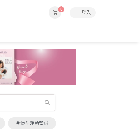
0
登入
＃懷孕運動禁忌