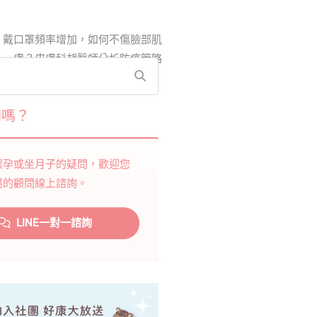
»
戴口罩頻率增加，如何不傷臉部肌
膚？皮膚科胡醫師分析防疫策略
問嗎？
懷孕或坐月子的疑問，歡迎您
屬的顧問線上諮詢。
LINE一對一諮詢