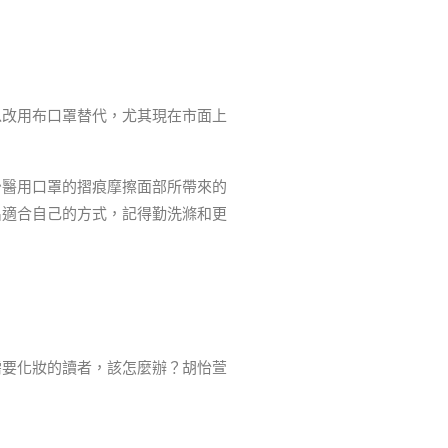
以改用布口罩替代，尤其現在市面上
少醫用口罩的摺痕摩擦面部所帶來的
出適合自己的方式，記得勤洗滌和更
需要化妝的讀者，該怎麼辦？胡怡萱