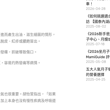
車！
2026-04-28
《如何挑選適
訪 【國泰內湖
2025-08-02
《2026新手
，進而產生出油、滋生細菌的情形，
子中心、月嫂
見脫皮、紅疹或膿皰冒出。
2025-07-18
《2026坐月
腫發癢，抓破導致傷口。
MamiGuide
2025-05-08
紅，容易灼熱發痛等病情。
五大人氣月子
的營養選擇
2025-04-25
透氣也很重要。胡怡萱指出，「如果
，加上本身也沒有慢性疾病及呼吸道