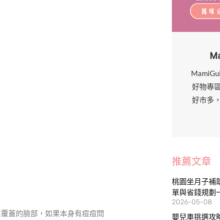
M
MamiG
好物專
好市多
推薦文章
桃園坐月子補助
單與省錢規劃
2026-05-08
在覆蓋的臉部，如果本身有痘痘問
嬰兒車挑選攻