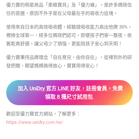
優力寶的明星商品「柔緻寶貝」及「優力褲」，是許多媽咪信
任的首選，原因不外乎是在父母最在乎的吸收力這塊。
使用來自日本的高效吸收體，經驗證吸收能力高出他牌 30%，
標榜全球第一，經多位媽咪們認可，即便孩子們穿一整夜，依
舊乾爽舒適，讓父母少了煩惱，更能陪孩子安心到天明！
優力寶秉持品牌理念「自在育兒，由你自在」，從裡到外的研
發把關，期望媽媽換得放心，寶寶用得安心！
加入 UniDry 官方 LINE 好友，註冊會員，免費
領取 8 種尺寸試用包
歡迎至優力寶官方網站，了解更多：
https://www.unidry.com.tw/