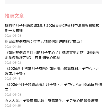
推薦文章
桃園坐月子補助現領3萬！2026最高CP值月中清單與省錢規
劃一表看懂
2026-05-08
嬰兒車挑選攻略：從生活情境選出妳的命定推車！
2026-04-28
《如何挑選適合自己的月子中心？》媽媽實地走訪 【國泰內
湖產後護理之家】 的 8 個安心觀察
2025-08-02
《2026新手爸媽月子攻略》如何用小預算挑對月子中心、月
嫂或月子餐？
2025-07-18
《2026坐月子領導品牌》月子餐、月子中心 MamiGuide 評價
文！
2025-05-08
五大人氣月子餐推薦比較：讓媽媽坐月子更安心的營養選擇
2025-04-25