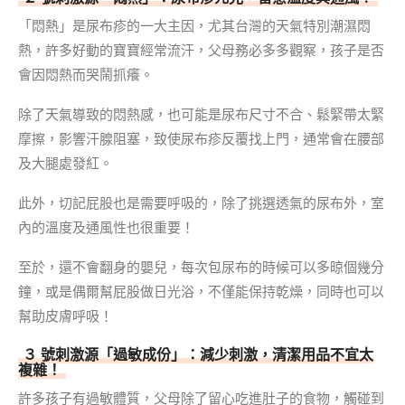
「悶熱」是尿布疹的一大主因，尤其台灣的天氣特別潮濕悶
熱，許多好動的寶寶經常流汗，父母務必多多觀察，孩子是否
會因悶熱而哭鬧抓癢。
除了天氣導致的悶熱感，也可能是尿布尺寸不合、鬆緊帶太緊
摩擦，影響汗腺阻塞，致使尿布疹反覆找上門，通常會在腰部
及大腿處發紅。
此外，切記屁股也是需要呼吸的，除了挑選透氣的尿布外，室
內的溫度及通風性也很重要！
至於，還不會翻身的嬰兒，每次包尿布的時候可以多晾個幾分
鐘，或是偶爾幫屁股做日光浴，不僅能保持乾燥，同時也可以
幫助皮膚呼吸！
３ 號刺激源「過敏成份」：減少刺激，清潔用品不宜太
複雜！
許多孩子有過敏體質，父母除了留心吃進肚子的食物，觸碰到