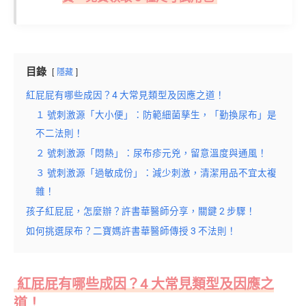
目錄
隱藏
紅屁屁有哪些成因？4 大常見類型及因應之道！
１ 號刺激源「大小便」：防範細菌孳生，「勤換尿布」是
不二法則！
２ 號刺激源「悶熱」：尿布疹元兇，留意溫度與通風！
３ 號刺激源「過敏成份」：減少刺激，清潔用品不宜太複
雜！
孩子紅屁屁，怎麼辦？許書華醫師分享，關鍵 2 步驟！
如何挑選尿布？二寶媽許書華醫師傳授 3 不法則！
紅屁屁有哪些成因？4 大常見類型及因應之
道！