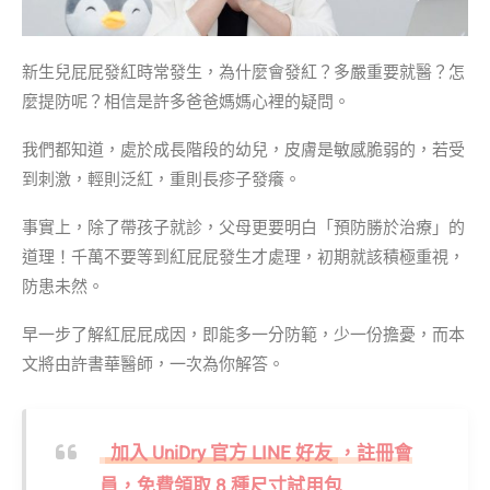
新生兒屁屁發紅時常發生，為什麼會發紅？多嚴重要就醫？怎
麼提防呢？相信是許多爸爸媽媽心裡的疑問。
我們都知道，處於成長階段的幼兒，皮膚是敏感脆弱的，若受
到刺激，輕則泛紅，重則長疹子發癢。
事實上，除了帶孩子就診，父母更要明白「預防勝於治療」的
道理！千萬不要等到紅屁屁發生才處理，初期就該積極重視，
防患未然。
早一步了解紅屁屁成因，即能多一分防範，少一份擔憂，而本
文將由許書華醫師，一次為你解答。
加入 UniDry 官方 LINE 好友
，註冊會
員，免費領取 8 種尺寸試用包