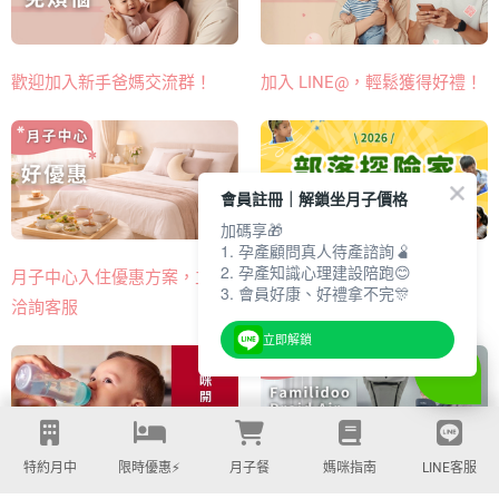
歡迎加入新手爸媽交流群！
加入 LINE@，輕鬆獲得好禮！
會員註冊｜解鎖坐月子價格
加碼享🎁
1. 孕產顧問真人待產諮詢🫄
2. 孕產知識心理建設陪跑😊
月子中心入住優惠方案，立即
孩子成長體驗～限時早鳥優惠
3. 會員好康、好禮拿不完🎊
洽詢客服
中
立即解鎖
特約月中
限時優惠⚡️
月子餐
媽咪指南
LINE客服