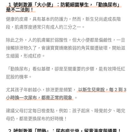
１ 號刺激源「大小便」：防範細菌孳生，「勤換尿布」
是不二法則！
健康的皮膚，具有基本的防護力，然而，新生兒尚處成長階
段，肌膚厚度通常只有成人的三分之一。
除此之外，人的肌膚屬於弱酸性，但大小便都是偏鹼性，一旦
接觸排泄物久了，會讓寶寶嬌嫩脆弱的角質層遭破壞，開始滋
生細菌，形成紅疹。
「勤換尿布」看似基礎，卻是至關重要的步驟，能有效降低紅
屁股的機率。
尤其孩子年齡越小，排泄更是頻繁，
以新生兒來說，每 2 到 3
小時換一次尿布，都是正常的現象
。
建議父母訂定每日檢查點，例如：孩子起床、睡覺前夕、喝完
母奶，都是更換尿布的好時機！
２ 號刺激源「悶熱」：尿布疹元兇，留意溫度與通風！