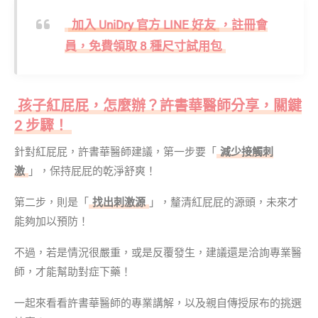
加入 UniDry 官方 LINE 好友
，註冊會
員，免費領取 8 種尺寸試用包
孩子紅屁屁，怎麼辦？許書華醫師分享，關鍵
2 步驟！
針對紅屁屁，許書華醫師建議，第一步要「
減少接觸刺
激
」，保持屁屁的乾淨舒爽！
第二步，則是「
找出刺激源
」，釐清紅屁屁的源頭，未來才
能夠加以預防！
不過，若是情況很嚴重，或是反覆發生，建議還是洽詢專業醫
師，才能幫助對症下藥！
一起來看看許書華醫師的專業講解，以及親自傳授尿布的挑選