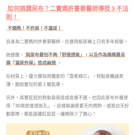
如何挑選尿布？二寶媽許書華醫師傳授 3 不法
則！
不燜熱！不炸屎！不漏尿！
自身為二寶媽的許書華醫師，在選用紙尿褲上已有多年經驗。
她提醒，
挑尿布最怕不夠「舒服透氣」，以及作為媽媽最忌
諱「漏尿炸屎」造成麻煩
。
在材質上，優力寶採用獨家的「雲柔棉芯」，特點是觸感柔
薄，猶如嬰兒的第２層肌膚。
另外，其實屁屁的熱氣容易造成皮膚不適，也因此尿布外層使
用「3D高密度透氣孔」，這樣無論是夏天的燜熱，或是白天好
動摩擦，都能遠離紅屁屁，讓媽咪少了擔心！