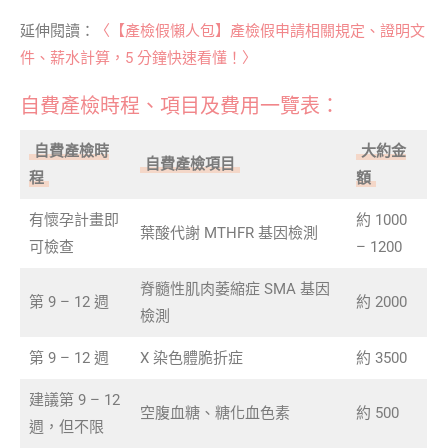
延伸閱讀：
〈【產檢假懶人包】產檢假申請相關規定、證明文
件、薪水計算，5 分鐘快速看懂！〉
自費產檢時程、項目及費用一覽表：
自費產檢時
大約金
自費產檢項目
程
額
有懷孕計畫即
約 1000
葉酸代謝 MTHFR 基因檢測
可檢查
– 1200
脊髓性肌肉萎縮症 SMA 基因
第 9 – 12 週
約 2000
檢測
第 9 – 12 週
X 染色體脆折症
約 3500
建議第 9 – 12
空腹血糖、糖化血色素
約 500
週，但不限