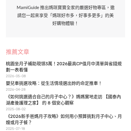
MamiGuide 推出媽咪寶寶全家的嚴選好物專區，邀
請您一起來享受「媽咪好市多，好事多更多」的美
好購物體驗！
推薦文章
桃園坐月子補助現領3萬！2026最高CP值月中清單與省錢規
劃一表看懂
2026-05-08
嬰兒車挑選攻略：從生活情境選出妳的命定推車！
2026-04-28
《如何挑選適合自己的月子中心？》媽媽實地走訪 【國泰內
湖產後護理之家】 的 8 個安心觀察
2025-08-02
《2026新手爸媽月子攻略》如何用小預算挑對月子中心、月
嫂或月子餐？
2025-07-18