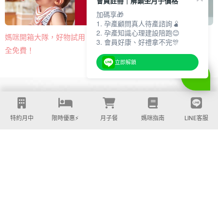
會員註冊｜解鎖坐月子價格
加碼享🎁
1. 孕產顧問真人待產諮詢🫄
2. 孕產知識心理建設陪跑😊
熱門多功能嬰兒背巾​，免費開
媽咪開箱大隊，好物試用，完
3. 會員好康、好禮拿不完🎊
箱申請！
全免費！
立即解鎖
特約月中
限時優惠⚡️
月子餐
媽咪指南
LINE客服
PARTNERS | 合作品牌