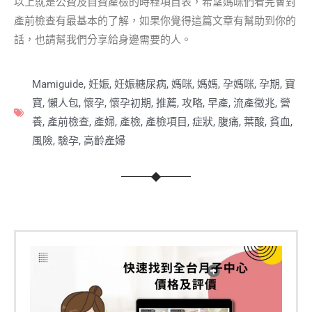
以上就是公費及自費產檢的時程項目表，希望媽咪們看完會對
產前檢查有最基本的了解，如果你覺得這篇文章有幫助到你的
話，也請幫我們分享給身邊需要的人。
Mamiguide
,
妊娠
,
妊娠糖尿病
,
媽咪
,
媽媽
,
孕媽咪
,
孕期
,
寶
寶
,
懶人包
,
懷孕
,
懷孕初期
,
推薦
,
攻略
,
早產
,
流產徵兆
,
營
養
,
產前檢查
,
產婦
,
產檢
,
產檢項目
,
症狀
,
腹痛
,
葉酸
,
貧血
,
風險
,
驗孕
,
高齡產婦