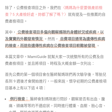
除了，公費檢查項目之外，我們在
〈媽媽為什麼要做產前檢
查？5 大產檢好處，妳都了解了嗎？〉
就有提及一些推薦的自
費產檢項目。
其中，
公費檢查項目多偏向觀察媽咪的身體狀況或疾病，以
及寶寶的外觀發育情況
。然而，
自費項目通常為遺傳性疾病
的檢查，而這些遺傳性疾病在公費檢查項目較難被發現
。
本篇文章中，MamiGuide 就幫大家一次統整所有的公費及自
費產檢項目，並且將項目、時程及大概金額一次列出：
首先公費的第一個項目會在醫師幫媽咪們再次驗孕後，等胎兒
長到 9 週後才會開始進行，一般來說，懷孕初期的公費產檢項
目基本上有以下這 4 項：
例行檢查：
醫師會對媽咪進行問診，觀察是否有出血、腹
痛、頭痛等等的不適症狀，同時進行體重、血壓、胎心音、