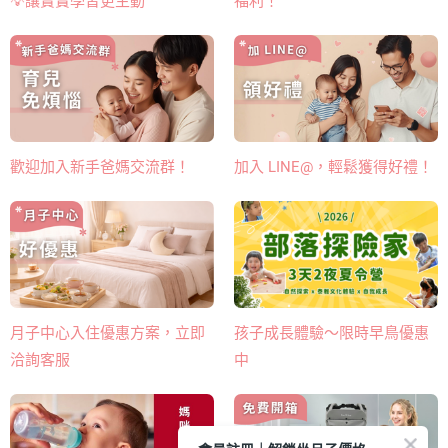
福利！
💡讓寶寶學習更主動
歡迎加入新手爸媽交流群！
加入 LINE@，輕鬆獲得好禮！
月子中心入住優惠方案，立即
孩子成長體驗～限時早鳥優惠
洽詢客服
中