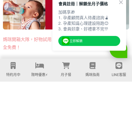
會員註冊｜解鎖坐月子價格
加碼享🎁
1. 孕產顧問真人待產諮詢🫄
2. 孕產知識心理建設陪跑😊
3. 會員好康、好禮拿不完🎊
熱門多功能嬰兒背巾​，免費開
媽咪開箱大隊，好物試用，完
立即解鎖
箱申請！
全免費！
特約月中
限時優惠⚡️
月子餐
媽咪指南
LINE客服
PARTNERS | 合作品牌