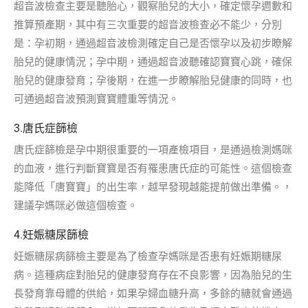
超音波檢查主要是聽胎心，觀察胎兒的大小，確定懷孕週數和
推算預產期，其中有三次重要的超音波檢查必不能少，分別
是：孕初期，通過超音波檢測確定自己是否懷孕以及初步瞭解
胎兒的健康情況；孕中期，通過超音波聽確認寶寶心跳，確保
胎兒的健康發育；孕後期，在進一步瞭解胎兒健康的同時，也
可通過超音波預測寶寶體重等情況。
3.唐氏症篩檢
唐氏症篩檢是孕中期很重要的一項產檢項目，是通過檢測媽咪
的血液，進行判斷寶寶是否有罹患唐氏症的可能性。這個檢查
能降低「唐寶寶」的出生率，越早發現越能提前做出準備。，
建議孕媽咪必做這個檢查。
4.妊娠糖尿篩檢
妊娠糖尿病篩檢主要是為了檢查孕媽咪是否患有妊娠期糖尿
病。這種病症對胎兒的健康發育存在不良影響，因為胎兒的生
長發育靠母體的供給，如果孕婦血糖升高，多餘的糖就會通過