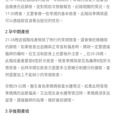
血做唐氏症篩檢，並對照前次檢驗報告，記錄相關的情況。在
17-20周後，主要會做一些常規的基本檢查，此階段準媽咪還
可以通過超音波看出胎兒的性別。
2.孕中期產檢
21-24周這個階段產檢除了例行的常規檢查，還會做妊娠糖尿
的篩檢，如果檢查出血糖與正常值有偏差時，媽咪一定要遵循
醫師的囑咐，在生活和飲食上也要格外注意。
在25-28周，
此階段最重要是B型肝炎檢查，檢查準媽咪是否為攜帶B型肝炎
帶原者。此時孕婦在飲食方面要多注意糖分和鹽分的攝取，當
然還要加上不能缺少的常規檢查。
孕期29-32周，醫生會為準媽媽檢査水腫情況。如果此時發現
準媽媽的血壓偏高，又出現全身水腫等情況時，準媽媽須多加
留意，遵循醫師的指導，做好產前調理。
3.孕後期產檢