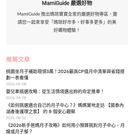
MamiGuide 嚴選好物
MamiGuide 推出媽咪寶寶全家的嚴選好物專區，邀
請您一起來享受「媽咪好市多，好事多更多」的美
好購物體驗！
推薦文章
桃園坐月子補助現領3萬！2026最高CP值月中清單與省錢規
劃一表看懂
2026-05-08
嬰兒車挑選攻略：從生活情境選出妳的命定推車！
2026-04-28
《如何挑選適合自己的月子中心？》媽媽實地走訪 【國泰內
湖產後護理之家】 的 8 個安心觀察
2025-08-02
《2026新手爸媽月子攻略》如何用小預算挑對月子中心、月
嫂或月子餐？