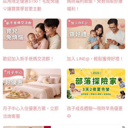
媽咪福利聯盟，免費領取好康
試用限定優惠$150！宅配免運
福利！
💡讓寶寶學習更主動
歡迎加入新手爸媽交流群！
加入 LINE@，輕鬆獲得好禮！
月子中心入住優惠方案，立即
孩子成長體驗～限時早鳥優惠
洽詢客服
中