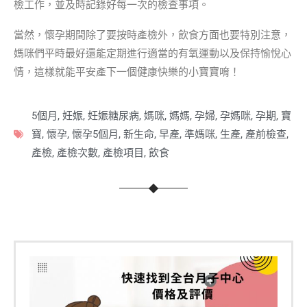
檢工作，並及時記錄好每一次的檢查事項。
當然，懷孕期間除了要按時產檢外，飲食方面也要特別注意，
媽咪們平時最好還能定期進行適當的有氧運動以及保持愉悅心
情，這樣就能平安產下一個健康快樂的小寶寶唷！
5個月
,
妊娠
,
妊娠糖尿病
,
媽咪
,
媽媽
,
孕婦
,
孕媽咪
,
孕期
,
寶
寶
,
懷孕
,
懷孕5個月
,
新生命
,
早產
,
準媽咪
,
生產
,
產前檢查
,
產檢
,
產檢次數
,
產檢項目
,
飲食