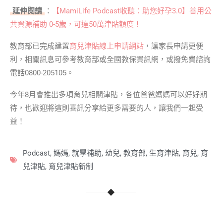
延伸閱讀
：
【MamiLife Podcast收聽：助您好孕3.0】善用公
共資源補助 0-5歲，可達50萬津貼額度！
教育部已完成建置
育兒津貼線上申請網站
，讓家長申請更便
利，相關訊息可參考教育部或全國教保資訊網，或撥免費諮詢
電話0800-205105。
今年8月會推出多項育兒相關津貼，各位爸爸媽媽可以好好期
待，也歡迎將這則喜訊分享給更多需要的人，讓我們一起受
益！
Podcast
,
媽媽
,
就學補助
,
幼兒
,
教育部
,
生育津貼
,
育兒
,
育
兒津貼
,
育兒津貼新制