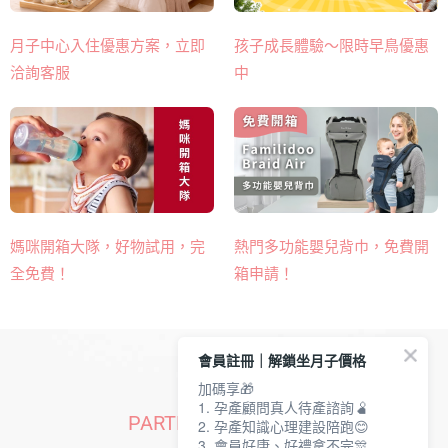
月子中心入住優惠方案，立即
孩子成長體驗～限時早鳥優惠
洽詢客服
中
熱門多功能嬰兒背巾​，免費開
媽咪開箱大隊，好物試用，完
箱申請！
全免費！
會員註冊｜解鎖坐月子價格
加碼享🎁
1. 孕產顧問真人待產諮詢🫄
PARTNERS | 合作品牌
2. 孕產知識心理建設陪跑😊
3. 會員好康、好禮拿不完🎊