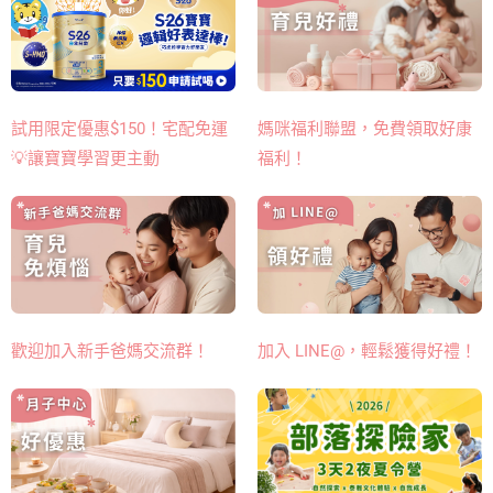
媽咪福利聯盟，免費領取好康
試用限定優惠$150！宅配免運
福利！
💡讓寶寶學習更主動
歡迎加入新手爸媽交流群！
加入 LINE@，輕鬆獲得好禮！