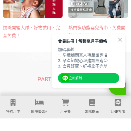
熱門多功能嬰兒背巾​，免費開
媽咪開箱大隊，好物試用，完
箱申請！
全免費！
會員註冊｜解鎖坐月子價格
加碼享🎁
1. 孕產顧問真人待產諮詢🫄
2. 孕產知識心理建設陪跑😊
3. 會員好康、好禮拿不完🎊
PARTNERS | 合作品牌
立即解鎖
特約月中
限時優惠⚡️
月子餐
媽咪指南
LINE客服