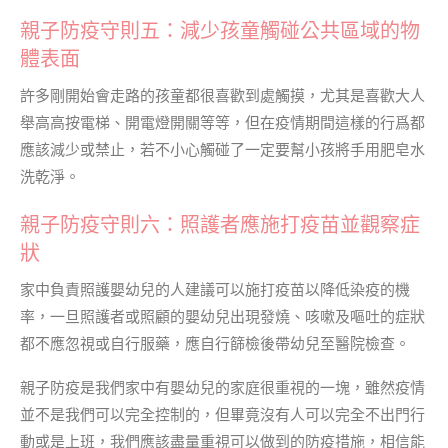
親子防疫守則五：減少孩童觸碰公共區域的物
體表面
許多剛開始會走路的孩童都很喜歡到處觸摸，尤其是喜歡大人
舉高高按電梯、開電燈開關等等，但在疫情期間這樣的行爲都
應該減少或禁止，若不小心觸碰了一定要幫小孩將手用肥皂水
洗乾淨。
親子防疫守則六：照護者應施打疫苗並觀察症
狀
家中負責照護嬰幼兒的人建議可以施打疫苗以降低染疫的機
率，一旦照護者或照顧的嬰幼兒出現發燒、咳嗽及嘔吐的症狀
都不應忽視或自行服藥，應自行篩檢後帶幼兒至醫院檢查。
親子防疫是我們家中有嬰幼兒的家庭很重視的一塊，雖然疫情
並不是我們可以完全控制的，但畢竟沒有人可以完全不出門行
動或是上班，我們應該盡量重視可以做到的防疫措施，相信能