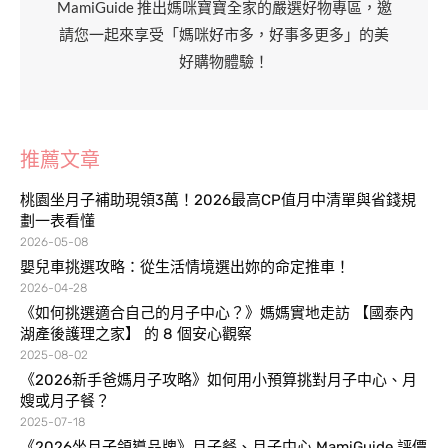
MamiGuide 推出媽咪寶寶全家的嚴選好物專區，邀
請您一起來享受「媽咪好市多，好事多更多」的美
好購物體驗！
推薦文章
桃園坐月子補助現領3萬！2026最高CP值月中清單與省錢規
劃一表看懂
2026-05-08
嬰兒車挑選攻略：從生活情境選出妳的命定推車！
2026-04-28
《如何挑選適合自己的月子中心？》媽媽實地走訪 【國泰內
湖產後護理之家】 的 8 個安心觀察
2025-08-02
《2026新手爸媽月子攻略》如何用小預算挑對月子中心、月
嫂或月子餐？
2025-07-18
《2026坐月子領導品牌》月子餐、月子中心 MamiGuide 評價