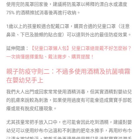
使用完防風罩回家後，建議將防風罩以稀釋的漂白水或濃度
75% 的酒精擦拭消毒後再進行收納。
1歲以上的孩童較適合配戴口罩，購買合適的兒童口罩（注意
鼻梁、下巴及臉頰的貼合度）可以達到外出的最佳防疫效果。
延伸閱讀：
【兒童口罩懶人包】兒童口罩總是戴不好怎麼辦？
一次搞懂選擇重點、戴法撇步、購買提醒！
親子防疫守則二：不過多使用酒精及抗菌噴霧
在嬰幼兒手上
我們大人出門或回家常常使用酒精消毒，但其實酒精對嬰幼兒
的肌膚來說較為刺激，如果使用過度有可能會造成寶寶手部乾
癢或是有脫皮紅腫現象。
尤其孩童常把手放入口中，也可能會因此吃到酒精，建議對嬰
幼兒可以使用紗布巾沾溫和不刺激的肥皂水擦手，再用紗布巾