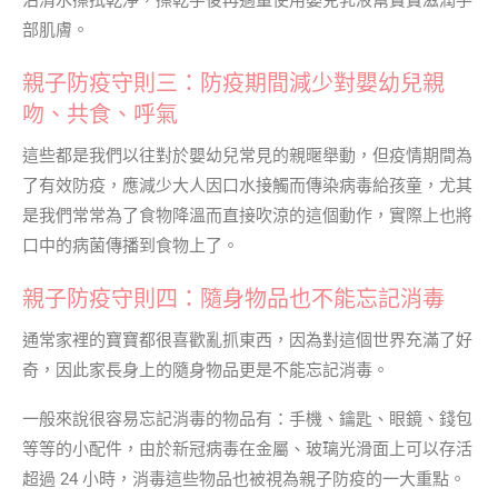
沾清水擦拭乾淨，擦乾手後再適量使用嬰兒乳液幫寶寶滋潤手
部肌膚。
親子防疫守則三：防疫期間減少對嬰幼兒親
吻、共食、呼氣
這些都是我們以往對於嬰幼兒常見的親暱舉動，但疫情期間為
了有效防疫，應減少大人因口水接觸而傳染病毒給孩童，尤其
是我們常常為了食物降溫而直接吹涼的這個動作，實際上也將
口中的病菌傳播到食物上了。
親子防疫守則四：隨身物品也不能忘記消毒
通常家裡的寶寶都很喜歡亂抓東西，因為對這個世界充滿了好
奇，因此家長身上的隨身物品更是不能忘記消毒。
一般來說很容易忘記消毒的物品有：手機、鑰匙、眼鏡、錢包
等等的小配件，由於新冠病毒在金屬、玻璃光滑面上可以存活
超過 24 小時，消毒這些物品也被視為親子防疫的一大重點。