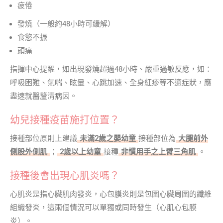
疲倦
發燒（一般約48小時可緩解）
食慾不振
頭痛
指揮中心提醒，如出現發燒超過48小時、嚴重過敏反應，如：
呼吸困難、氣喘、眩暈、心跳加速、全身紅疹等不適症狀，應
盡速就醫釐清病因。
幼兒接種疫苗施打位置？
接種部位原則上建議
未滿2歲之嬰幼童
接種部位為
大腿前外
側股外側肌
；
2歲以上幼童
接種
非慣用手之上臂三角肌
。
接種後會出現心肌炎嗎？
心肌炎是指心臟肌肉發炎，心包膜炎則是包圍心臟周圍的纖維
組織發炎，這兩個情況可以單獨或同時發生（心肌心包膜
炎）。