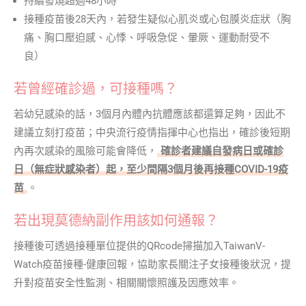
持續發燒超過48小時
接種疫苗後28天內，若發生疑似心肌炎或心包膜炎症狀（胸
痛、胸口壓迫感、心悸、呼吸急促、暈厥、運動耐受不
良）
若曾經確診過，可接種嗎？
若幼兒感染的話，3個月內體內抗體應該都還算足夠，因此不
建議立刻打疫苗；中央流行疫情指揮中心也指出，確診後短期
內再次感染的風險可能會降低，
確診者建議自發病日或確診
日（無症狀感染者）起，至少間隔3個月後再接種COVID-19疫
苗
。
若出現莫德納副作用該如何通報？
接種後可透過接種單位提供的QRcode掃描加入TaiwanV-
Watch疫苗接種-健康回報，協助家長關注子女接種後狀況，提
升對疫苗安全性監測、相關關懷照護及因應效率。