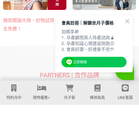
熱門多功能嬰兒背巾​，免費開
媽咪開箱大隊，好物試用，完
會員註冊｜解鎖坐月子價格
箱申請！
全免費！
加碼享🎁
1. 孕產顧問真人待產諮詢🫄
2. 孕產知識心理建設陪跑😊
3. 會員好康、好禮拿不完🎊
立即解鎖
PARTNERS | 合作品牌
特約月中
限時優惠⚡️
月子餐
媽咪指南
LINE客服