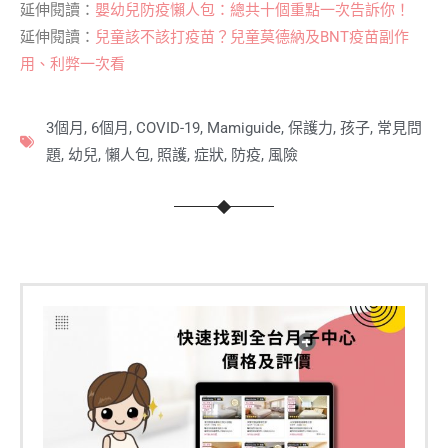
延伸閱讀：
嬰幼兒防疫懶人包：總共十個重點一次告訴你！
延伸閱讀：
兒童該不該打疫苗？兒童莫德納及BNT疫苗副作
用、利弊一次看
3個月
,
6個月
,
COVID-19
,
Mamiguide
,
保護力
,
孩子
,
常見問
題
,
幼兒
,
懶人包
,
照護
,
症狀
,
防疫
,
風險