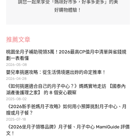
請您一起來享受「媽咪好市多，好事多更多」的美
好購物體驗！
推薦文章
桃園坐月子補助現領3萬！2026最高CP值月中清單與省錢規
劃一表看懂
2026-05-08
嬰兒車挑選攻略：從生活情境選出妳的命定推車！
2026-04-28
《如何挑選適合自己的月子中心？》媽媽實地走訪 【國泰內
湖產後護理之家】 的 8 個安心觀察
2025-08-02
《2026新手爸媽月子攻略》如何用小預算挑對月子中心、月
嫂或月子餐？
2025-07-18
《2026坐月子領導品牌》月子餐、月子中心 MamiGuide 評價
文！