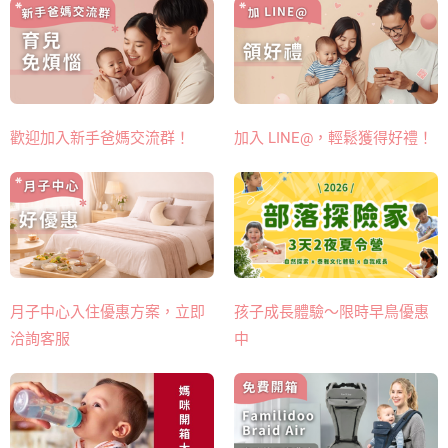
歡迎加入新手爸媽交流群！
加入 LINE@，輕鬆獲得好禮！
月子中心入住優惠方案，立即
孩子成長體驗～限時早鳥優惠
洽詢客服
中