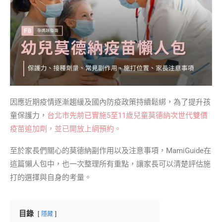
因應近期疫情逐漸趨緩及國內防疫政策持續鬆綁，為了提升孩
童保護力，
台北市先前已實施5至11歲兒童莫德納次世代雙價
疫苗追加劑，並已開放上網預約。
至於家長們關心的莫德納副作用以及注意事項，MamiGuide在
這篇懶人包中，也一次整理所有重點，讓家長可以清楚評估施
打的選擇與自身的考量。
目錄
隱藏