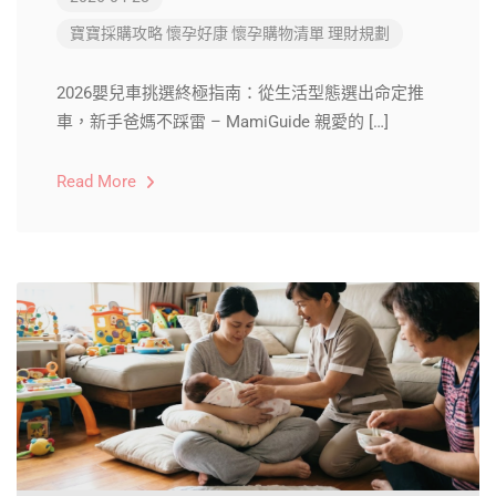
寶寶採購攻略
懷孕好康
懷孕購物清單
理財規劃
2026嬰兒車挑選終極指南：從生活型態選出命定推
車，新手爸媽不踩雷 – MamiGuide 親愛的 […]
Read More