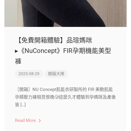
【免費開箱體驗】品瑄媽咪
▸《NuConcept》FIR孕期機能美型
褲
2025-08-29
開箱大隊
［開箱］NU Concept肌能衣研製所的 FIR 美敷肌能
孕婦壓力褲相見恨晚🥲這麼久才體驗到孕媽咪及產後
皆 […]
Read More