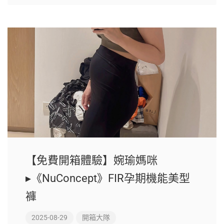
【免費開箱體驗】婉瑜媽咪
▸《NuConcept》FIR孕期機能美型
褲
2025-08-29
開箱大隊