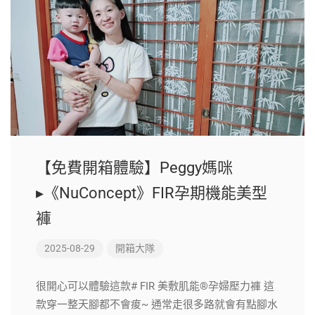
【免費開箱體驗】Peggy媽咪
▸《NuConcept》FIR孕期機能美型
褲
2025-08-29
開箱大隊
很開心可以體驗這款# FIR 美敷肌能®孕婦壓力褲 這
款穿一整天腳都不會痠~ 通常走很多路就會有點腳水