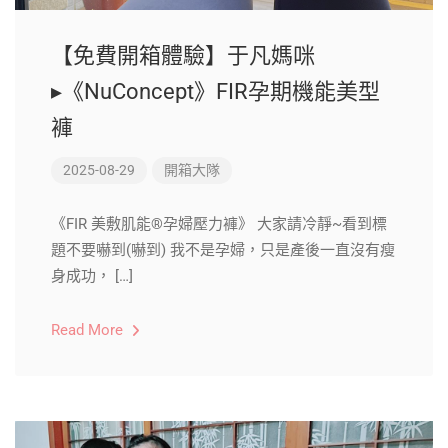
【免費開箱體驗】于凡媽咪
▸《NuConcept》FIR孕期機能美型
褲
2025-08-29
開箱大隊
《FIR 美敷肌能®孕婦壓力褲》 大家請冷靜~看到標
題不要嚇到(嚇到) 我不是孕婦，只是產後一直沒有瘦
身成功， […]
Read More