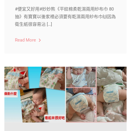
#便宜又好用#妙妙熊《平紋棉柔乾濕兩用紗布巾 80
抽》有寶寶以後家裡必須要有乾濕兩用紗布巾🙌因為
衛生紙很容易沾 […]
Read More