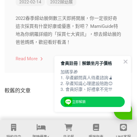
2022-02-14
2022婦幼展
2022春季婦幼展倒數三天即將開展，你一定很好奇
這次採買有什麼好康或優惠，對吧？ MamiGuide特
地為你網羅詳細的「採買七大資訊」，想去婦幼展的
爸爸媽媽，歡迎看好看滿！
Read More
會員註冊｜解鎖坐月子價格
加碼享🎁
1. 孕產顧問真人待產諮詢🫄
2. 孕產知識心理建設陪跑😊
3. 會員好康、好禮拿不完🎊
較舊的文章
立即解鎖