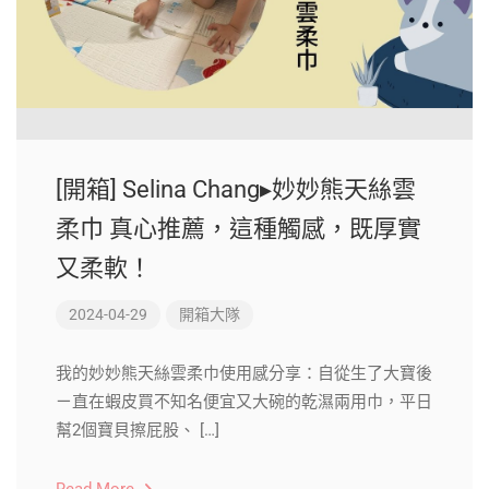
[開箱] Selina Chang▸妙妙熊天絲雲
柔巾 真心推薦，這種觸感，既厚實
又柔軟！
2024-04-29
開箱大隊
我的妙妙熊天絲雲柔巾使用感分享：自從生了大寶後
ㄧ直在蝦皮買不知名便宜又大碗的乾濕兩用巾，平日
幫2個寶貝擦屁股、 […]