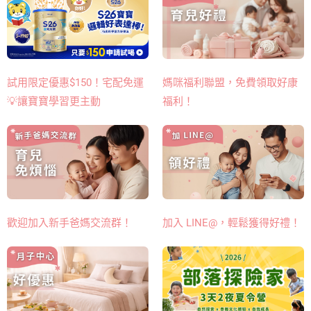
媽咪福利聯盟，免費領取好康
試用限定優惠$150！宅配免運
福利！
💡讓寶寶學習更主動
歡迎加入新手爸媽交流群！
加入 LINE@，輕鬆獲得好禮！