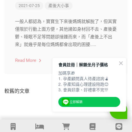
2021-07-25
產後大小事
一般人都認為，寶寶生下來後媽媽就解脫了，但其實
僅限於行動上面方便，其他諸如身材回不去、產後憂
鬱、睡眠不足等問題卻接踵而來，而「產後上不出
來」就幾乎是每位媽媽都會出現的困擾.....
Read More
會員註冊｜解鎖坐月子價格
加碼享🎁
1. 孕產顧問真人待產諮詢🫄
2. 孕產知識心理建設陪跑😊
3. 會員好康、好禮拿不完🎊
較舊的文章
立即解鎖