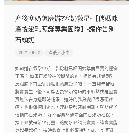
產後塞奶怎麼辦?塞奶救星-【俏媽咪
產後泌乳照護專業團隊】-讓你告別
石頭奶
2021-08-02
產後大小事
妳知道在懷孕中期，乳房就已經開始準備寶寶的糧食
了嗎？ 如果正處於這段期間的妳，相信有感覺到乳
房跟腋下有些繃繃脹脹的感受了吧！ 一直到辛苦地
將寶寶生下後，可能因為擠奶技巧的不純熟或是因寶
寶無法在身邊即時哺餵，這時的乳房變得很漲硬疼
痛，也很難擠出奶水，連翻身都感到困難，就變成了
俗稱的石頭奶！ 好不容易熬過前面的石頭奶地獄，
接下來就是希望有豐沛的奶水來餵養寶寶，讓寶寶能
夠越長越好。 這時飲食上也必須特別小心，你可能