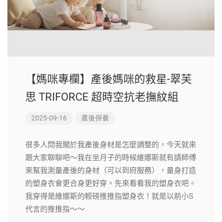
【媽咪專欄】產後媽咪的救星-翠芙
思 TRIFORCE 超時空抗老撫紋組
2025-09-16
產後保養
很多人問我關於我產後身材是怎麼調整的，今天就來
跟大家聊聊吧～我在坐月子的時候維娜斯就有請師傅
來幫我測量產後的身材（可以到府服務），量身打造
的塑身衣會更合身更好穿。先來看看我的塑身衣吧。
我穿得是維娜斯的輕磅推推指塑身衣！就是以前小S
代言的推推指～～