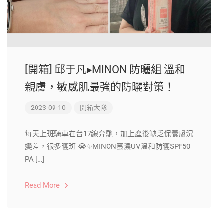
[開箱] 邱于凡▸MINON 防曬組 溫和
親膚，敏感肌最強的防曬對策！
2023-09-10
開箱大隊
每天上班騎車在台17線奔馳，加上產後缺乏保養膚況
變差，很多曬斑 😭✨MINON蜜濃UV溫和防曬SPF50
PA […]
Read More