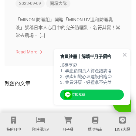
2023-09-09
開箱大隊
「MINON 防曬組」開箱「MINON UV溫和防曬乳
液」號稱日本人心目中的完美防曬乳，名符其實！常
常去農場、 […]
Read More
會員註冊｜解鎖坐月子價格
加碼享🎁
1. 孕產顧問真人待產諮詢🫄
2. 孕產知識心理建設陪跑😊
3. 會員好康、好禮拿不完🎊
較舊的文章
立即解鎖
特約月中
限時優惠⚡️
月子餐
媽咪指南
LINE客服