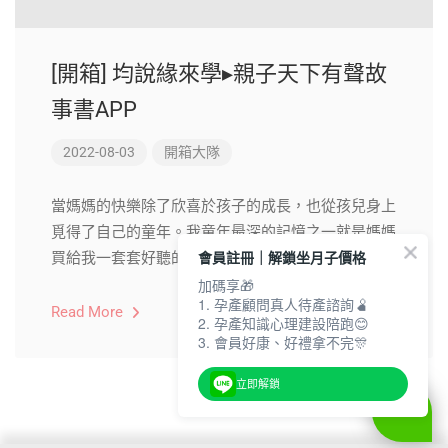
[開箱] 均說緣來學▸親子天下有聲故
事書APP
2022-08-03
開箱大隊
當媽媽的快樂除了欣喜於孩子的成長，也從孩兒身上
覓得了自己的童年。我童年最深的記憶之一就是媽媽
會員註冊｜解鎖坐月子價格
買給我一套套好聽的 […]
加碼享🎁
1. 孕產顧問真人待產諮詢🫄
Read More
2. 孕產知識心理建設陪跑😊
3. 會員好康、好禮拿不完🎊
立即解鎖