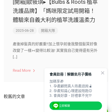
[開箱]歐筱琪▸【Bulbs & Roots 植萃
洗護品牌】「媽咪限定試用開箱！
體驗來自義大利的植萃洗護溫柔力
2025-06-28
開箱大隊
產後掉髮真的好嚴重!!加上懷孕前後我整個髮質好像
改變了一樣><變得比較油! 其實我自己覺得還有另外
[…]
Read More
會員註冊｜解鎖坐月子價格
加碼享🎁
1. 孕產顧問真人待產諮詢🫄
2. 孕產知識心理建設陪跑😊
3. 會員好康、好禮拿不完🎊
較舊的文章
立即解鎖