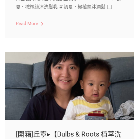
夏・橄欖絲沐洗髮乳 🫒初夏・橄欖絲沐潤髮 […]
Read More
[開箱]丘寧▸【Bulbs & Roots 植萃洗