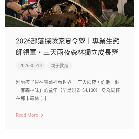
2026部落探險家夏令營｜專業生態
師領軍・三天兩夜森林獨立成長營
2026-05-13
親子教育
別讓孩子只在螢幕裡看世界！ 三天兩夜，許他一個
「有森林味」的童年（早鳥現省 $4,100） 身為同樣
在都市叢林 […]
Read More