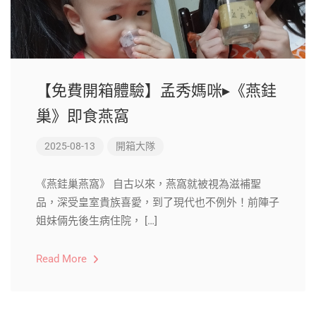
【免費開箱體驗】孟秀媽咪▸《燕銈
巢》即食燕窩​
2025-08-13
開箱大隊
《燕銈巢燕窩》 自古以來，燕窩就被視為滋補聖
品，深受皇室貴族喜愛，到了現代也不例外！前陣子
姐妹倆先後生病住院， […]
Read More