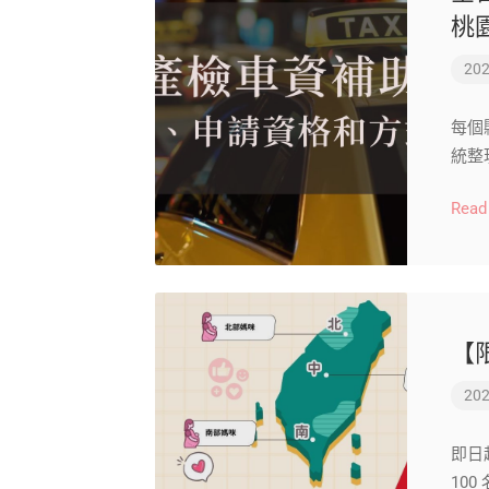
桃
202
每個
統整
Read
【
202
即日起
100