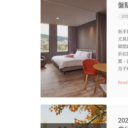
盤
202
新手
尤其
瞬間
折扣
薦、
月子
Read
2