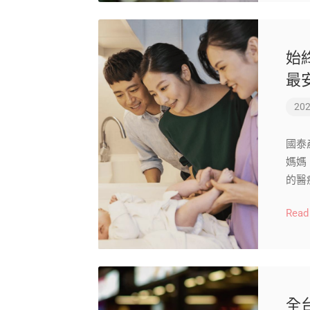
始
最
202
國泰
媽媽
的醫
Read
全