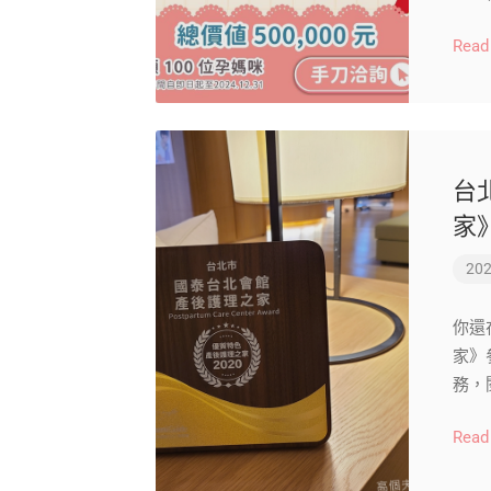
Read
台
家
202
你還
家》
務，
Read