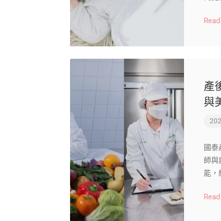
Read
產
與
202
國泰
師與
能，
Read