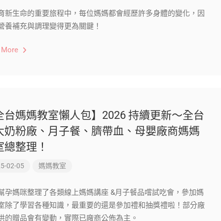
育新生命的重要旅程中，每位媽媽都會經歷許多身體的變化，因
營養補充與調理變得更為關鍵！
 More
全台媽媽教室懶人包】2026 持續更新～全台
大奶粉廠、月子餐、臍帶血、母嬰廠商媽媽
室總整理！
5-02-05
媽媽教室
幫孕媽咪整理了各類線上媽媽講座 &月子餐品嚐試吃會，參加媽
室除了學習各種知識，最重要的還是參加禮和抽獎禮啦！部分廠
供的贈品會有變動，實際已廠商公佈為主。