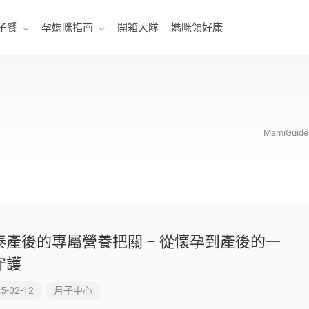
子餐
孕媽咪指南
開箱大隊
媽咪領好康
MamiGu
泰產後的專屬營養把關 – 從懷孕到產後的一
守護
5-02-12
月子中心