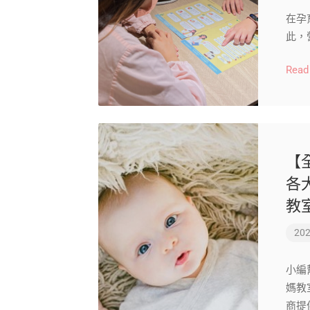
在孕
此，
Read
【
各
教
202
小編
媽教
商提