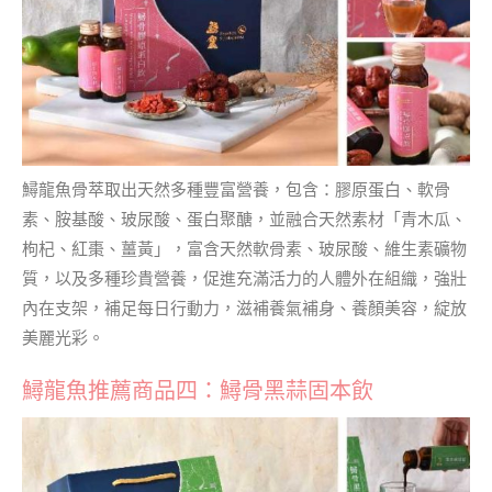
鱘龍魚骨萃取出天然多種豐富營養，包含：膠原蛋白、軟骨
素、胺基酸、玻尿酸、蛋白聚醣，並融合天然素材「青木瓜、
枸杞、紅棗、薑黃」，富含天然軟骨素、玻尿酸、維生素礦物
質，以及多種珍貴營養，促進充滿活力的人體外在組織，強壯
內在支架，補足每日行動力，滋補養氣補身、養顏美容，綻放
美麗光彩。
鱘龍魚推薦商品四：鱘骨黑蒜固本飲