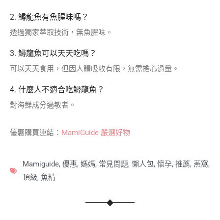
2. 鱘龍魚有魚腥味嗎？
透過獨家萃取技術，無魚腥味。
3. 鱘龍魚可以天天吃嗎？
可以天天食用，但因人體吸收有限，無需擔心過量。
4. 什麼人不適合吃鱘龍魚？
對海鮮成分過敏者。
優惠購買連結：
MamiGuide 嚴選好物
Mamiguide
,
優惠
,
媽媽
,
常見問題
,
懶人包
,
懷孕
,
推薦
,
燕窩
,
頂級
,
魚精