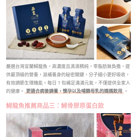
嚴選台灣宜蘭鱘龍魚，高濃度且滴滴精純，零脂肪無負擔，提
供最頂級的營養，滋補養身的秘密關鍵，分子細小更好吸收，
有效調節生理機能。每日 1 包補足滿滿元氣，不僅提供全家人
的健康。
更適合病後調養，懷孕以及哺餵母乳的媽媽飲用
。
鱘龍魚推薦商品三：鱘骨膠原蛋白飲