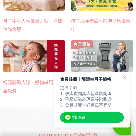
月子中心入住優惠方案，立即
孩子成長體驗～限時早鳥優惠
洽詢客服
中
會員註冊｜解鎖坐月子價格
熱門多功能嬰兒背巾​，免費開
媽咪開箱大隊，好物試用，完
加碼享🎁
箱申請！
全免費！
1. 孕產顧問真人待產諮詢🫄
2. 孕產知識心理建設陪跑😊
3. 會員好康、好禮拿不完🎊
立即解鎖