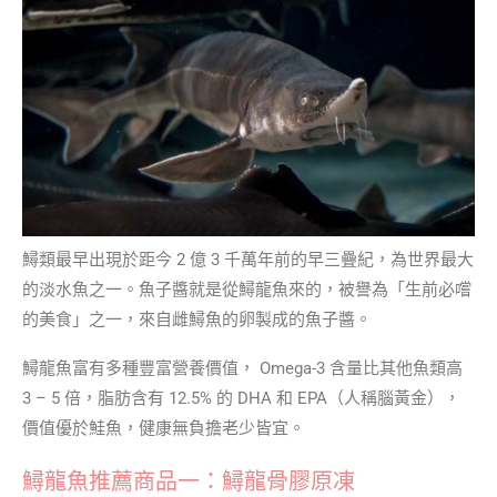
鱘類最早出現於距今 2 億 3 千萬年前的早三疊紀，為世界最大
的淡水魚之一。魚子醬就是從鱘龍魚來的，被譽為「生前必嚐
的美食」之一，來自雌鱘魚的卵製成的魚子醬。
鱘龍魚富有多種豐富營養價值， Omega-3 含量比其他魚類高
3 – 5 倍，脂肪含有 12.5% 的 DHA 和 EPA（人稱腦黃金），
價值優於鮭魚，健康無負擔老少皆宜。
鱘龍魚推薦商品一：鱘龍骨膠原凍