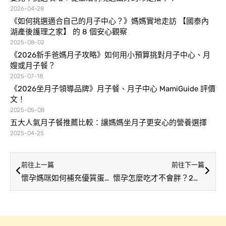
2026-04-28
《如何挑選適合自己的月子中心？》媽媽實地走訪 【國泰內
湖產後護理之家】 的 8 個安心觀察
2025-08-02
《2026新手爸媽月子攻略》如何用小預算挑對月子中心、月
嫂或月子餐？
2025-07-18
《2026坐月子領導品牌》月子餐、月子中心 MamiGuide 評價
文！
2025-05-08
五大人氣月子餐推薦比較：讓媽媽坐月子更安心的營養選擇
2025-04-25
前往上一篇
前往下一篇
懷孕媽咪如何補充優質蛋白質？原來寶寶的生長關鍵就是這個！
懷孕怎麼吃才不會胖？2道孕婦減肥餐單讓你養胎不養肉！