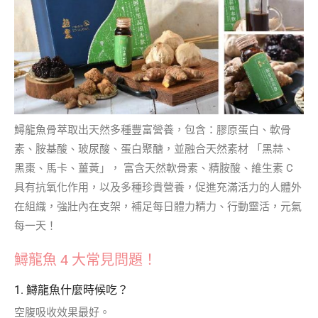
鱘龍魚骨萃取出天然多種豐富營養，包含：膠原蛋白、軟骨
素、胺基酸、玻尿酸、蛋白聚醣，並融合天然素材 「黑蒜、
黑棗、馬卡、薑黃」， 富含天然軟骨素、精胺酸、維生素 C
具有抗氧化作用，以及多種珍貴營養，促進充滿活力的人體外
在組織，強壯內在支架，補足每日體力精力、行動靈活，元氣
每一天！
鱘龍魚 4 大常見問題！
1. 鱘龍魚什麼時候吃？
空腹吸收效果最好。