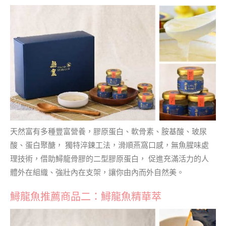
天然富有多種豐富營養，膠原蛋白、軟骨素、胺基酸、玻尿
酸、蛋白聚醣， 獨特淬鍊工法，滑順燕窩口感，無魚腥味處
理技術，借助鱘龍骨膠的二型膠原蛋白， 促進充滿活力的人
體外在組織、強壯內在支架，讓你由內而外自然美。
鱘龍魚推薦商品二：鱘龍魚精華萃