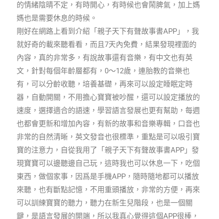
的情緒陰晴不定，有時開心，有時候也會鬧脾氣，加上媽
媽也是需要休息的時候。
剛好在網路上看到介紹「親子天下有聲故事書APP」，我
就好奇的載來聽看看，而且7天內免費，結果發現裡面的
內容，真的非常多，有說故事還有音樂，有中文也有英
文，針對每個年齡層都有，0～12歲，連胎教的音樂也
有，可以分齡收聽，培養基礎，再來可以設定睡眠定時
器，自動開關，不用擔心寶寶被吵醒，還可以設定播放的
速度，選擇適合的語速，學習語言發展也更有幫助，每週
也都會更新和增加內容，有新的故事和音樂專輯，口音也
非常的自然清晰，英文發音也很標準，重點是可以吸引寶
寶的注意力，自從我用了「親子天下有聲故事書APP」發
現寶寶可以邊聽邊自己玩，這時我也可以休息一下，吃個
東西，做個家事，因爲是手機APP，隨時隨地都可以播放
來聽，也有斷點記憶，不用重頭播放，非常的方便，再來
可以訓練寶寶的聽力，聽力在新生兒階段，也是一個關
鍵，是語言發展的開端，所以我真心覺得這個APP很棒，