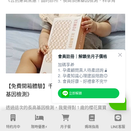
《告別身高焦慮！固的診所・長高偵探基因檢測，科學育
會員註冊｜解鎖坐月子價格
加碼享🎁
1. 孕產顧問真人待產諮詢🫄
2. 孕產知識心理建設陪跑😊
3. 會員好康、好禮拿不完🎊
【免費開箱體驗】千淯媽咪▸《固的診所｜長高偵探
基因檢測》
立即解鎖
透過這次的長高基因檢測，我覺得對 1 歲的櫻花寶寶
特約月中
限時優惠⚡️
月子餐
媽咪指南
LINE客服