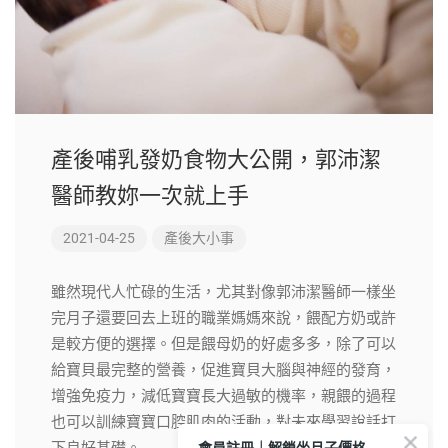
產後哺乳發奶食物大公開，郭沛潔
醫師教妳一次就上手
2021-04-25
產後大小事
雖然現代人忙碌的生活，尤其對像郭沛潔醫師一樣坐
完月子還要回去上班的職業媽媽來說，餵配方奶或許
是較方便的選擇。但是餵母奶的好處多多，除了可以
給寶貝最完整的營養，促進寶貝大腦與神經的發育，
增強免疫力，減低寶寶長大過敏的機率，親餵的過程
也可以訓練寶寶口腔肌肉的活動，對未來學習說話打
會員註冊｜解鎖坐月子價格