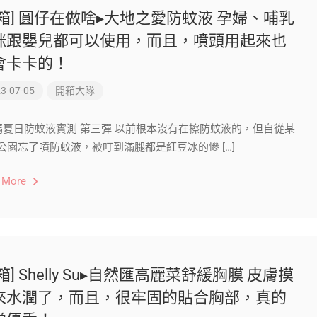
開箱] 圓仔在做啥▸大地之愛防蚊液 孕婦、哺乳
咪跟嬰兒都可以使用，而且，噴頭用起來也
會卡卡的！
3-07-05
開箱大隊
媽夏日防蚊液實測 第三彈 以前根本沒有在擦防蚊液的，但自從某
公園忘了噴防蚊液，被叮到滿腿都是紅豆冰的慘 […]
 More
箱] Shelly Su▸自然匯高麗菜舒緩胸膜 皮膚摸
來水潤了，而且，很牢固的貼合胸部，真的