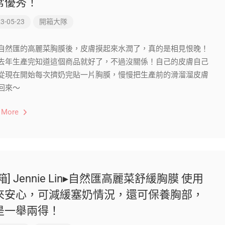
常優秀！
3-05-23
開箱大隊
自然匯的高麗菜胸膜後，皮膚摸起來水潤了，真的是相見恨晚！
去年生產完知道這個商品就好了，不過沒關係！自己的皮膚自己
從現在開始每次擠奶完貼一片胸膜，慢慢把生產前的滑溜溜皮膚
回來～
 More
箱] Jennie Lin▸自然匯高麗菜舒緩胸膜 使用
來安心，可減緩塞奶情況，還可保養胸部，
是一舉兩得！