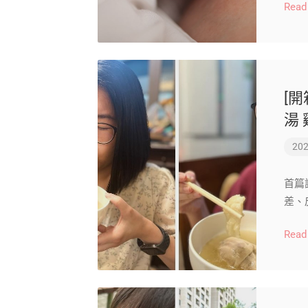
Read
[
湯
202
首篇
差、
Read