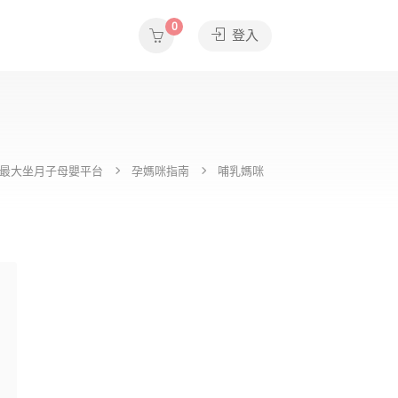
0
登入
e全台最大坐月子母嬰平台
孕媽咪指南
哺乳媽咪