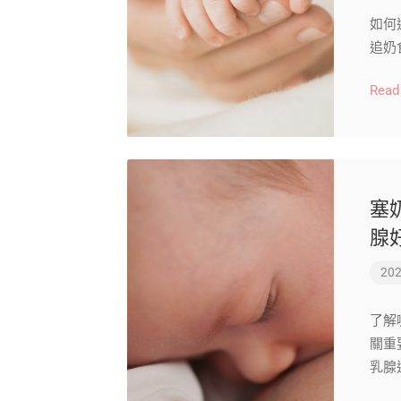
如何
追奶
Read
塞
腺
202
了解
關重
乳腺