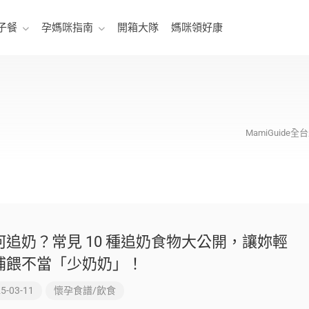
子餐
孕媽咪指南
開箱大隊
媽咪領好康
MamiGuid
何追奶？常見 10 種追奶食物大公開，讓妳輕
哺餵不當「少奶奶」！
5-03-11
懷孕食譜/飲食