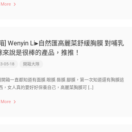
 More
箱] Wenyin Li▸自然匯高麗菜舒緩胸膜 對哺乳
咪來說是很棒的產品，推推！
3-05-18
開箱大隊
用開箱一直都知道有面膜.眼膜.唇膜.腳膜，第一次知道還有胸膜這
西，女人真的要好好保養自己，高麗菜胸膜可 […]
 More