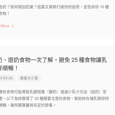
追奶？如何增加奶量？這篇文章將打破你的迷思，並告訴你 10 種
食物！
 More
奶、退奶食物一次了解，避免 25 種食物讓乳
好順暢！
5-02-26
產後大小事
哪些食物可能導致乳腺阻塞（塞奶）或減少乳汁分泌（退奶）至
要。以下為妳整理了 25 種需要注意的食物，幫助妳在哺乳期保持
通暢，確保寶寶獲得充足的營養。