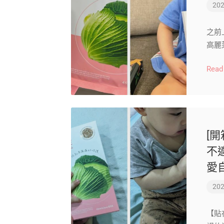
202
之前
高麗
Read
[
不
愛
202
【貼