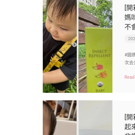
[
媽
不
202
#圓
次去
Read
[開
起