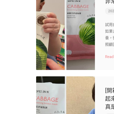
非
202
試用
如果
養，
照顧
Read
[開
起
真