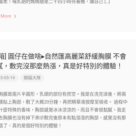
溫柔！哺乳期的媽媽總是二十四小時待著機，讓自己 […]
 More
開箱] 圓仔在做啥▸自然匯高麗菜舒緩胸膜 不會
膩，敷完沒那麼熱漲，真是好特別的體驗！
3-05-19
開箱大隊
胸膜是兩片半圓形，乳頭的部份有挖空。我是在洗完澡後，將兩
膜貼上胸部，敷了大概20分鐘，再把精華液按摩至吸收。 過程中
什麼特殊的香味，胸部感覺冰冰涼涼的，而且不會很黏膩，我走
去胸膜也沒有掉下來🤣敷完後原本有點漲漲的胸部，感覺沒有那
漲了，真的是個好特別的體驗！