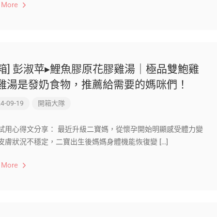
 More
開箱] 彭淑苹▸鯉魚膠原花膠雞湯｜極品雙鮑雞
 雞湯是發奶食物，推薦給需要的媽咪們！
4-09-19
開箱大隊
試用心得文分享： 最近升級二寶媽，從懷孕開始明顯感受體力變
皮膚狀況不穩定，二寶出生後媽媽身體機能恢復變 […]
 More