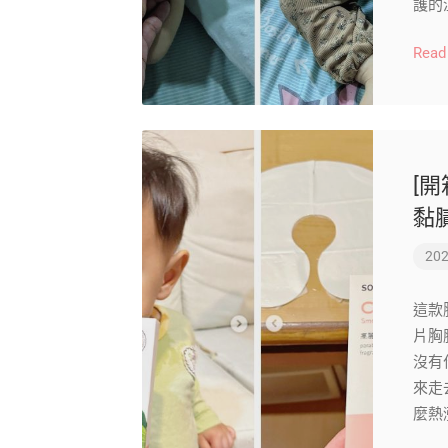
護的
Read
[
黏
202
這款
片胸
沒有
來走
麼熱