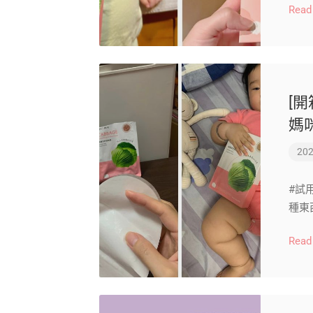
Read
[開
媽
202
#試
種東
Read