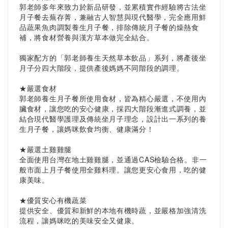
郭老師多年來致力於新品研發，並累積實作經驗將古法坐
月子餐去蕪存菁，兼融古人智慧與現代醫學，完全應用鮮
品蔬果魚肉調製養生月子餐，排除傳統月子餐的燥熱食
補，將食材營養與漢方草本做完全結合。
獨家配方的「郭老師養生天然草本飲品」系列，將產後坐
月子分四大階段，提供產後媽媽不同階段的調理。
★嚴選食材
郭老師養生月子餐所使用食材，皆為精心嚴選，不使用內
臟食材，讓您吃的安心健康，採四大階段漸進式調養，並
結合現代醫學護理及傳統坐月子理念，設計出一系列的養
生月子餐，讓媽咪飲食均衡、健康滿分！
★嚴選土雞雞腿
全面使用台灣在地土雞雞腿，並通過CAS檢驗合格。非一
般市面上月子餐使用全雞料理。讓您更安心食用，吃的健
康美味。
★優質安心有機蔬菜
提供安全、優質和新鮮的本地有機時蔬，並嚴格加強清洗
流程，讓媽咪吃的美味安全又健康。