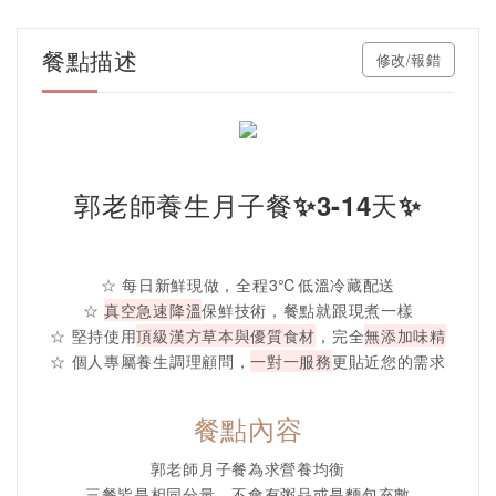
餐點描述
修改/報錯
郭老師養生月子餐✨3-14天✨
☆ 每日新鮮現做，全程3℃低溫冷藏配送
☆
真空急速降溫
保鮮技術，餐點就跟現煮一樣
☆ 堅持使用
頂級漢方草本與優質食材
，完全
無添加味精
☆ 個人專屬養生調理顧問，
一對一服務
更貼近您的需求
餐點內容
郭老師月子餐為求營養均衡
三餐皆是相同分量，
不會有粥品或是麵包
充數