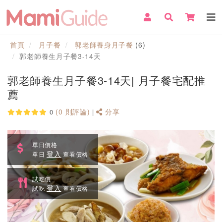
首頁
月子餐
郭老師養身月子餐
(6)
郭老師養生月子餐3-14天
郭老師養生月子餐3-14天| 月子餐宅配推
薦
(0 則評論)
分享
0
|
單日價格
登入
單日
查看價格
試吃價
登入
試吃
查看價格