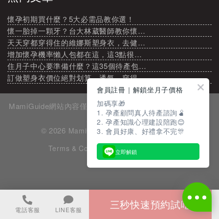
懷孕初期買什麼？5大必需品教你選！
懷一胎掉一顆牙？台大林葳醫師教你懷…
天天穿都穿得住的維娜斯塑身衣，去健…
增加懷孕機率懶人包都在這，這3點很…
住月子中心要準備什麼？這35個待產包…
訂做塑身衣價位絕對划算，透氣、穿得…
會員註冊｜解鎖坐月子價格
加碼享🎁
MamiGuide網站內容僅供參考，請以實際業者提供的房價和
1. 孕產顧問真人待產諮詢🫄
服務內容為準
2. 孕產知識心理建設陪跑😊
© 2026
. All rights reserved.
MamiGuide
3. 會員好康、好禮拿不完🎊
Terms & Condition
Privacy Policy
立即解鎖
三秒快速預約試吃
電話客服
LINE客服