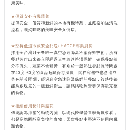
康美味。
★優質安心有機蔬菜
提供安全、優質和新鮮的本地有機時蔬，並嚴格加強清洗
流程，讓媽咪吃的美味安全又健康。
★堅持低溫冷藏安全配送/ HACCP專業廚房
採用全台灣月子餐唯一真空急速降溫冷卻保鮮技術，所有
餐點製作出來都立即經過真空急速將溫保鮮，確保餐點養
分不流失，蔬菜不會變黃，有別於一般熱送餐點長時間處
在40度-60度的食品危險保存溫度，悶在容器中也會造成
菜色悶黃悶爛，經過真空急速降溫保鮮的餐點，複熱後都
能夠跟現煮的一樣新鮮衛生，讓媽媽吃到營養保存最完整
的食物。
★拒絕使用豬肝與腰花
傳統認為滋補的動物內臟，以現代醫學營養學角度來看，
都是高膽固醇高負擔的食物，因次餐點中堅決不使用內臟
類食物。