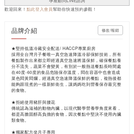
孕產顧問LINE諮詢
歡迎回來！
點此登入會員
幫助你快速預約參觀！
品牌介紹
修改/報錯
★堅持低溫冷藏安全配送/ HACCP專業廚房
採用全台灣月子餐唯一真空急速降溫冷卻保鮮技術，所有
餐點製作出來都立即經過真空急速將溫保鮮，確保餐點養
分不流失，蔬菜不會變黃，有別於一般熱送餐點長時間處
在40度-60度的食品危險保存溫度，悶在容器中也會造成
菜色悶黃悶爛，經過真空急速降溫保鮮的餐點，複熱後都
能夠跟現煮的一樣新鮮衛生，讓媽媽吃到營養保存最完整
的食物。
★拒絕使用豬肝與腰花
傳統認為滋補的動物內臟，以現代醫學營養學角度來看，
都是高膽固醇高負擔的食物，因次餐點中堅決不使用內臟
類食物。
★獨家配方坐月子專用