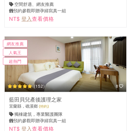
空間舒適、網友推薦
預約參觀即贈孕婦寫真一組
NT$
登入
查看價格
網友推薦
人氣王
超熱門
(152)
8
藍田貝兒產後護理之家
宜蘭縣，礁溪鄉
特約
獨棟建筑，專業醫護團隊
預約參觀即贈孕婦寫真一組
NT$
登入
查看價格