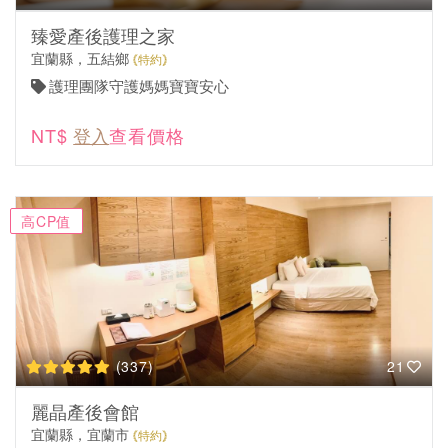
臻愛產後護理之家
宜蘭縣，五結鄉
特約
護理團隊守護媽媽寶寶安心
NT$
登入
查看價格
高CP值
(337)
21
麗晶產後會館
宜蘭縣，宜蘭市
特約