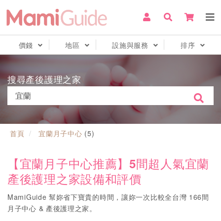
價錢
地區
設施與服務
排序
搜尋產後護理之家
首頁
宜蘭月子中心
(
5
)
【宜蘭月子中心推薦】5間超人氣宜蘭
產後護理之家設備和評價
MamiGuide 幫妳省下寶貴的時間，讓妳一次比較全台灣 166間
月子中心 & 產後護理之家。