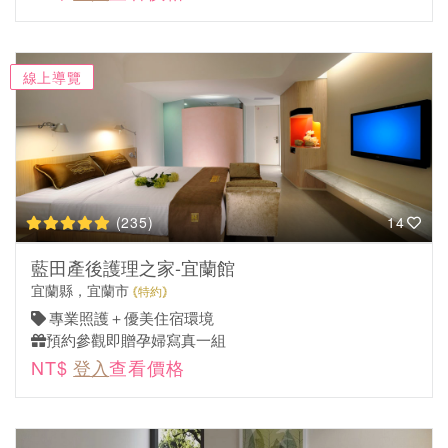
線上導覽
(235)
14
藍田產後護理之家-宜蘭館
宜蘭縣，宜蘭市
特約
專業照護＋優美住宿環境
預約參觀即贈孕婦寫真一組
NT$
登入
查看價格