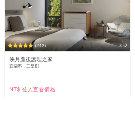
(242)
8
映月產後護理之家
宜蘭縣，三星鄉
NT$
登入
查看價格