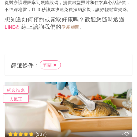
從醫療護理團隊到硬體設備，提供房型照片和住客真心話評價，
不怕踩地雷，且 3 秒讓妳快速免費預約參觀，讓妳輕鬆當媽咪。
想知道如何預約或索取好康嗎？歡迎您隨時透過
線上諮詢我們的
。
LINE@
孕產顧問
篩選條件：
宜蘭
網友推薦
人氣王
(337)
7