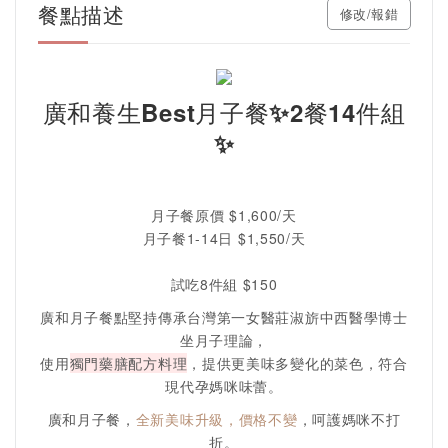
餐點描述
修改/報錯
廣和養生Best月子餐✨2餐14件組
✨
月子餐原價 $1,600/天
月子餐1-14日 $1,550/天
試吃8件組 $150
廣和月子餐點堅持傳承台灣第一女醫莊淑旂中西醫學博士
坐月子理論，
使用
獨門藥膳配方料理
，提供更美味多變化的菜色，符合
現代孕媽咪味蕾。
廣和月子餐，
全新美味升級，價格不變
，呵護媽咪不打
折。