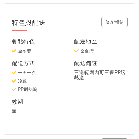
特色與配送
修改/報錯
餐點特色
配送地區
金孕獎
全台灣
配送方式
配送備註
三送範圍內可三餐PP碗
一天一次
熱送
冷藏
PP耐熱碗
效期
無