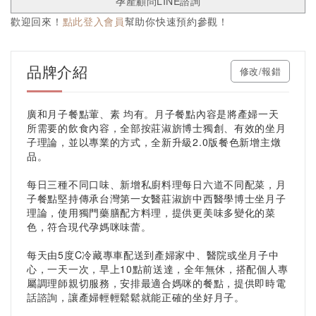
孕產顧問LINE諮詢
歡迎回來！
點此登入會員
幫助你快速預約參觀！
品牌介紹
修改/報錯
廣和月子餐點葷、素 均有。月子餐點內容是將產婦一天
所需要的飲食內容，全部按莊淑旂博士獨創、有效的坐月
子理論，並以專業的方式，全新升級2.0版餐色新增主燉
品。
每日三種不同口味、新增私廚料理每日六道不同配菜，月
子餐點堅持傳承台灣第一女醫莊淑旂中西醫學博士坐月子
理論，使用獨門藥膳配方料理，提供更美味多變化的菜
色，符合現代孕媽咪味蕾。
每天由5度C冷藏專車配送到產婦家中、醫院或坐月子中
心，一天一次，早上10點前送達，全年無休，搭配個人專
屬調理師親切服務，安排最適合媽咪的餐點，提供即時電
話諮詢，讓產婦輕輕鬆鬆就能正確的坐好月子。