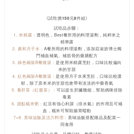
《試吃價150元8件組》
試吃品步驟：
1. 米精露：
透明色，Best餐所用的料理湯劑，純粹米之
精華露
2. 廣和月子水：
A餐所用的料理湯劑，添加莊淑旂博士獨
門補血補氣、補筋骨的藥膳配方
3. 綠色碗裝B餐燉湯：
是使用米精露烹飪，口味比較偏向
米的甘甜
4. 紅色碗裝A餐燉湯：
是使用月子水來烹飪，口味比較濃
郁，除了原本米的甘甜也會帶有淡淡的中藥香氣
5. 養肝茶（紅棗茶）：
可以提生肝臟幾能，幫助媽咪排除
毒素
6. 甜點糯米粥：
紅豆有強心利尿（排水氣）的作用且可補
血，糯米可幫助腸胃蠕動
7+8. 美味油飯及活力料理：
美味油飯搭配燉品及配菜一
同食用
試吃品小份量，品嚐口味，酌量試吃