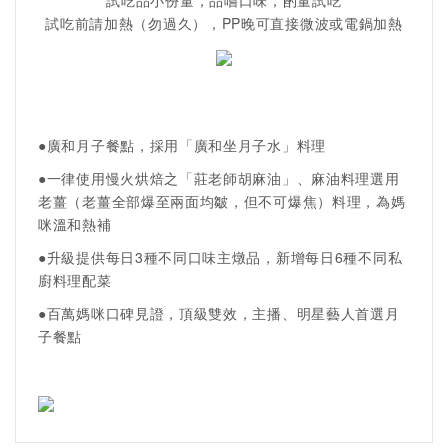
試吃前請加熱（勿過久），PP晚可直接微波或電鍋加熱
●廣和月子餐點，採用「廣和坐月子水」料理
●一律使用慢火烘焙之「莊老師胡麻油」、麻油料理選用
老薑（老薑全部爆至兩面均皺，但不可爆焦）料理，為媽
咪溫和熱補
●升級提供每日3種不同口味主燉品，新增每日6種不同私
廚料理配菜
●百萬媽咪口碑見證，頂級雙效，主播、明星藝人首選月
子餐點