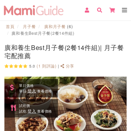
首頁
月子餐
廣和月子餐
(6)
廣和養生Best月子餐(2餐14件組)
廣和養生Best月子餐(2餐14件組)| 月子餐
宅配推薦
(1 則評論)
分享
5.0
|
單日價格
登入
單日
查看價格
試吃價
登入
試吃
查看價格