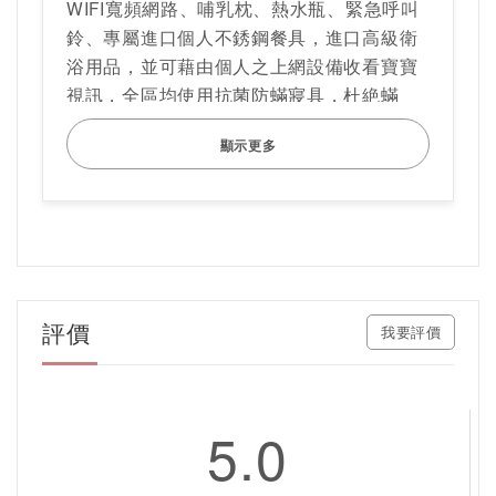
WIFI寬頻網路、哺乳枕、熱水瓶、緊急呼叫
網路公開資料來源：愛兒家產後護理之家
鈴、專屬進口個人不銹鋼餐具，進口高級衛
浴用品，並可藉由個人之上網設備收看寶寶
視訊，全區均使用抗菌防蟎寢具，杜絶蟎
害，全區24小時採用大金換氣系統及PM2.5
顯示更多
過濾箱進行換氣，帶走髒空氣，時時給您最
新鮮的好空氣。 ​
英倫經典房其它特色介紹 ​
高貴典雅的新古典風房型，沈浸在藝術的國
度
坪數8坪
評價
我要評價
Panasonic LED電視
大金獨立冷暖空調
浴室暖風機
5.0
TOTO免治馬桶
純棉特製專屬LOGO哺乳衣及寶寶衣物