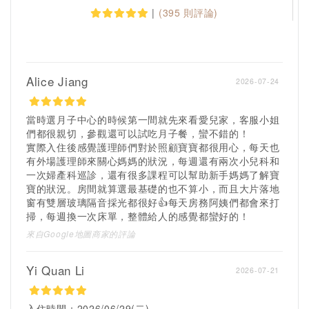
電動擠乳器
|
(395 則評論)
奶瓶消毒鍋
網路公開資料來源：愛兒家產後護理之家
Alice Jiang
2026-07-24
當時選月子中心的時候第一間就先來看愛兒家，客服小姐
們都很親切，參觀還可以試吃月子餐，蠻不錯的！
實際入住後感覺護理師們對於照顧寶寶都很用心，每天也
有外場護理師來關心媽媽的狀況，每週還有兩次小兒科和
一次婦產科巡診，還有很多課程可以幫助新手媽媽了解寶
寶的狀況。房間就算選最基礎的也不算小，而且大片落地
窗有雙層玻璃隔音採光都很好👍每天房務阿姨們都會來打
掃，每週換一次床單，整體給人的感覺都蠻好的！
來自Google地圖商家的評論
Yi Quan Li
2026-07-21
入住時間：2026/06/29(二)