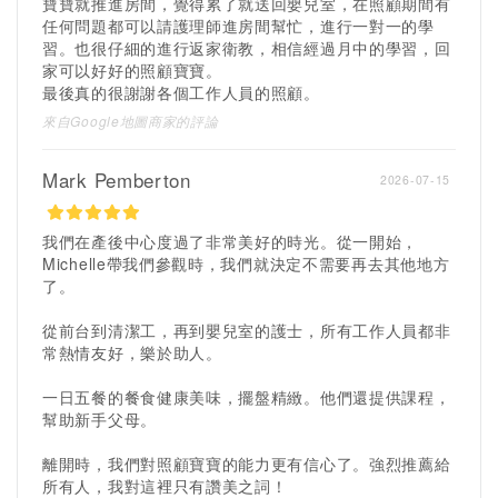
寶寶就推進房間，覺得累了就送回嬰兒室，在照顧期間有
任何問題都可以請護理師進房間幫忙，進行一對一的學
習。也很仔細的進行返家衛教，相信經過月中的學習，回
家可以好好的照顧寶寶。
最後真的很謝謝各個工作人員的照顧。
來自Google地圖商家的評論
Mark Pemberton
2026-07-15
我們在產後中心度過了非常美好的時光。從一開始，
Michelle帶我們參觀時，我們就決定不需要再去其他地方
了。
從前台到清潔工，再到嬰兒室的護士，所有工作人員都非
常熱情友好，樂於助人。
一日五餐的餐食健康美味，擺盤精緻。他們還提供課程，
幫助新手父母。
離開時，我們對照顧寶寶的能力更有信心了。強烈推薦給
所有人，我對這裡只有讚美之詞！