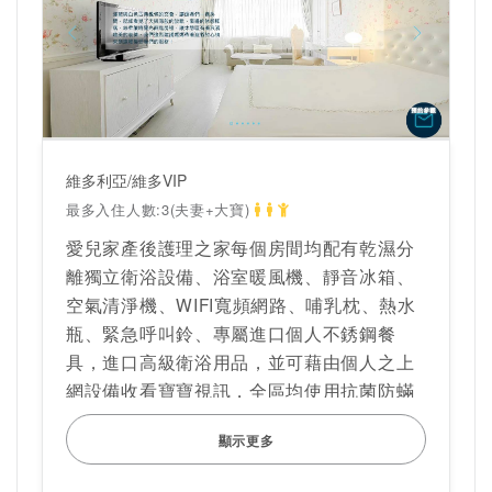
維多利亞/維多VIP
最多入住人數:3(夫妻+大寶)
愛兒家產後護理之家每個房間均配有乾濕分
離獨立衛浴設備、浴室暖風機、靜音冰箱、
空氣清淨機、WIFI寬頻網路、哺乳枕、熱水
瓶、緊急呼叫鈴、專屬進口個人不銹鋼餐
具，進口高級衛浴用品，並可藉由個人之上
網設備收看寶寶視訊，全區均使用抗菌防蟎
寢具，杜絶蟎害，全區24小時採用大金換氣
顯示更多
系統及PM2.5過濾箱進行換氣，帶走髒空
氣，時時給您最新鮮的好空氣。