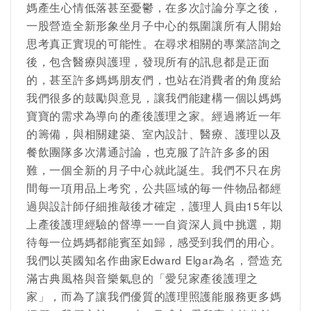
媽產生心情低落甚至憂鬱，在多次討論分享之後，
一股營造全新形象坐月子中心的氛圍讓所有人開始
思考真正實現的可能性。在尋求相關的專業諮詢之
後，包含醫療與護理，發現所有的訊息都是正面
的，甚至許多媽媽朋友們，也站在消費者的角度給
我們很多的鼓勵與意見，讓我們能建構一個以媽媽
寶寶的需求為導向的產後護理之家。經過將近一年
的籌備，與相關建築、室內設計、醫療、護理以及
餐飲團隊多次溝通討論，也克服了許許多多的困
難，一個全新的月子中心就此誕生。我們不只在房
間每一項用品上考究，公共區域的毎一件物品都經
過與設計師仔細推敲後才確定，護理人員由15年以
上產後護理經驗的督導一一自資深人員中挑選，期
待每一位媽媽都能賓至如歸，感受到我們的用心。
我們以英國知名作曲家Edward Elgar為名，營造充
滿古典風格與音樂氣息的「愛兒家產後護理之
家」，而為了讓我們優質的護理照護能服務更多媽