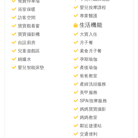
免費停車場
嬰兒按摩課程
浴室保暖
專業醫護
訪客空間
生活機能
寶寶觀看窗
寶寶攝影機
大寶入住
自設廚房
月子餐
兒童遊戲區
素食月子餐
鍋爐水
孕期瑜伽
嬰兒智能床墊
產後瑜伽
爸爸教室
產婦洗頭服務
美甲服務
SPA/按摩服務
媽媽寶寶攝影
媽媽教室
鄰近捷運站
交通便利