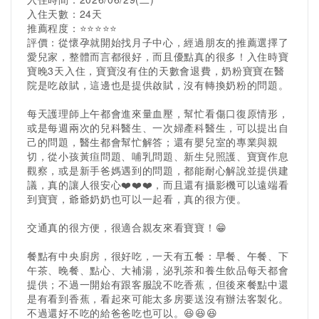
入住天數：24天
推薦程度：⭐️⭐️⭐️⭐️⭐️
評價：從懷孕就開始找月子中心，經過朋友的推薦選擇了
愛兒家，整體而言都很好，而且優點真的很多！入住時寶
寶晚3天入住，寶寶沒有住的天數會退費，奶粉寶寶在醫
院是吃啟賦，這邊也是提供啟賦，沒有轉換奶粉的問題。
每天護理師上午都會進來量血壓，幫忙看傷口復原情形，
或是每週兩次的兒科醫生、一次婦產科醫生，可以提出自
己的問題，醫生都會幫忙解答；還有嬰兒室的專業與親
切，從小孩黃疸問題、哺乳問題、新生兒照護、寶寶作息
觀察，或是新手爸媽遇到的問題，都能耐心解說並提供建
議，真的讓人很安心❤️❤️❤️，而且還有攝影機可以遠端看
到寶寶，爺爺奶奶也可以一起看，真的很方便。
交通真的很方便，很適合親友來看寶寶！😁
餐點有中央廚房，很好吃，一天有五餐：早餐、午餐、下
午茶、晚餐、點心、大補湯，泌乳茶和養生飲品每天都會
提供；不過一開始有跟客服說不吃香蕉，但後來餐點中還
是有看到香蕉，看起來可能太多房要送沒有辦法客製化。
不過還好不吃的給爸爸吃也可以。😆😆😆