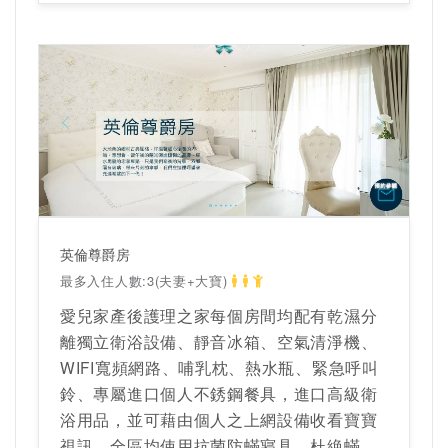
維多利亞房其它特色介紹
​高貴典雅的新古典風房型，沈浸在藝術的國
度
坪數10.5坪
Queen Size或標準雙人床
Panasonic LED電視
大金獨立冷暖空調
TOTO免治馬桶
Smart TV可供上網、觀看戲劇、親子節目、
英倫尊爵房
電影及收看寶寶視訊，並可接上USB觀看影
最多入住人數:3(夫妻+大寶)
片
愛兒家產後護理之家每個房間均配有乾濕分
純棉特製專屬LOGO哺乳衣及寶寶衣物
離獨立衛浴設備、靜音冰箱、空氣清淨機、
電動擠乳器
WIFI寬頻網路、哺乳枕、熱水瓶、緊急呼叫
奶瓶消毒鍋
鈴、專屬進口個人不銹鋼餐具，進口高級衛
浴用品，並可藉由個人之上網設備收看寶寶
網路公開資料來源：愛兒家產後護理之家
視訊，全區均使用抗菌防蟎寢具，杜絶蟎