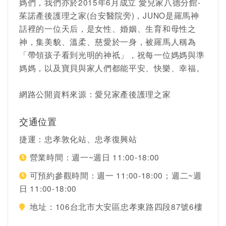
媽們，我們亦於2015年6月成立 愛兒家八德分館-
茱諾產後護理之家(台安醫院旁)，JUNO是羅馬神
話裡的一位天后，是女性、婚姻、生育和母性之
神，集美貌、溫柔、慈愛於一身，被羅馬人稱為
「帶領孩子看到光明的神祇」，祝每一位媽媽與準
媽媽，以及寶貝與家人們都能平安、快樂、幸福。
網路公開資料來源：愛兒家產後護理之家
交通位置
捷運：忠孝敦化站、忠孝復興站
營業時間：
週一~週日 11:00-18:00
可預約參觀時間：
週一 11:00-18:00；週二~週
日 11:00-18:00
地址：
106台北市大安區忠孝東路四段87號6樓