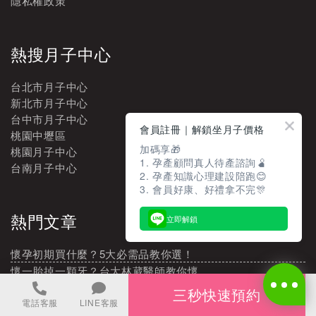
隱私權政策
熱搜月子中心
台北市月子中心
新北市月子中心
台中市月子中心
會員註冊｜解鎖坐月子價格
桃園中壢區
加碼享🎁
桃園月子中心
1. 孕產顧問真人待產諮詢🫄
台南月子中心
2. 孕產知識心理建設陪跑😊
3. 會員好康、好禮拿不完🎊
熱門文章
立即解鎖
懷孕初期買什麼？5大必需品教你選！
懷一胎掉一顆牙？台大林葳醫師教你懷…
天天穿都穿得住的維娜斯塑身衣，去健…
三秒快速預約
電話客服
LINE客服
增加懷孕機率懶人包都在這，這3點很…