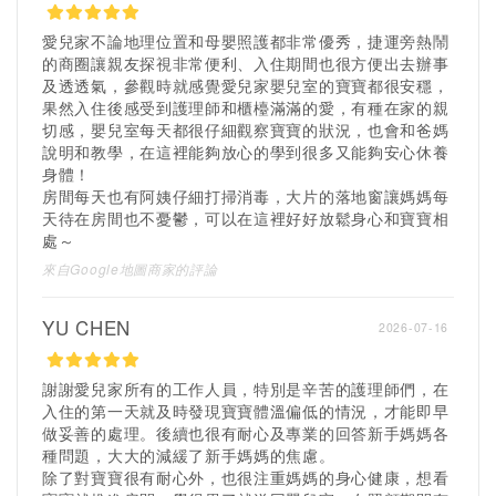
愛兒家不論地理位置和母嬰照護都非常優秀，捷運旁熱鬧
的商圈讓親友探視非常便利、入住期間也很方便出去辦事
及透透氣，參觀時就感覺愛兒家嬰兒室的寶寶都很安穩，
果然入住後感受到護理師和櫃檯滿滿的愛，有種在家的親
切感，嬰兒室每天都很仔細觀察寶寶的狀況，也會和爸媽
說明和教學，在這裡能夠放心的學到很多又能夠安心休養
身體！
房間每天也有阿姨仔細打掃消毒，大片的落地窗讓媽媽每
天待在房間也不憂鬱，可以在這裡好好放鬆身心和寶寶相
處～
來自Google地圖商家的評論
YU CHEN
2026-07-16
謝謝愛兒家所有的工作人員，特別是辛苦的護理師們，在
入住的第一天就及時發現寶寶體溫偏低的情況，才能即早
做妥善的處理。後續也很有耐心及專業的回答新手媽媽各
種問題，大大的減緩了新手媽媽的焦慮。
除了對寶寶很有耐心外，也很注重媽媽的身心健康，想看