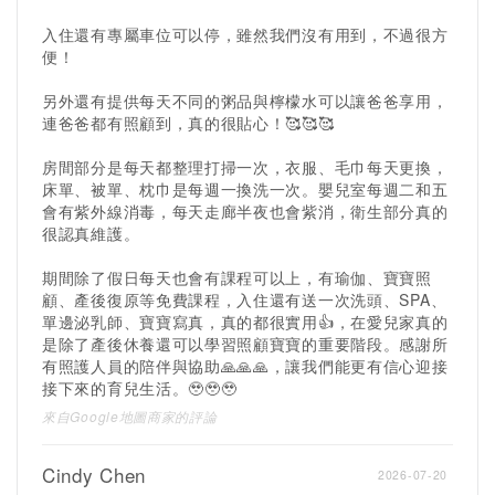
入住還有專屬車位可以停，雖然我們沒有用到，不過很方
便！
另外還有提供每天不同的粥品與檸檬水可以讓爸爸享用，
連爸爸都有照顧到，真的很貼心！🥰🥰🥰
房間部分是每天都整理打掃一次，衣服、毛巾每天更換，
床單、被單、枕巾是每週一換洗一次。嬰兒室每週二和五
會有紫外線消毒，每天走廊半夜也會紫消，衛生部分真的
很認真維護。
期間除了假日每天也會有課程可以上，有瑜伽、寶寶照
顧、產後復原等免費課程，入住還有送一次洗頭、SPA、
單邊泌乳師、寶寶寫真，真的都很實用👍，在愛兒家真的
是除了產後休養還可以學習照顧寶寶的重要階段。感謝所
有照護人員的陪伴與協助🙏🙏🙏，讓我們能更有信心迎接
接下來的育兒生活。🥹🥹🥹
來自Google地圖商家的評論
Cindy Chen
2026-07-20