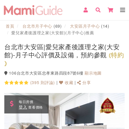
首頁
台北市月子中心
(69)
大安區月子中心
(14)
愛兒家產後護理之家(大安館)(月子中心)推薦
台北市大安區|愛兒家產後護理之家(大安
館)-月子中心評價及設備，預約參觀
特約
106台北市大安區忠孝東路四段87號6樓
顯示地圖
(395 則評論)
|
收藏
|
分享
每日房價
登入
查看價格