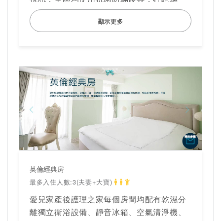
害，全區24小時採用大金換氣系統及PM2.5
顯示更多
過濾箱進行換氣，帶走髒空氣，時時給您最
新鮮的好空氣。
英倫尊爵房其它特色介紹
高貴典雅的新古典風房型，沈浸在藝術的國
度
坪數8.5坪
Panasonic LED電視
大金獨立冷暖空調
浴室暖風機
TOTO免治馬桶
純棉特製專屬LOGO哺乳衣及寶寶衣物一系
英倫經典房
列用品
最多入住人數:3(夫妻+大寶)
電動擠乳器
愛兒家產後護理之家每個房間均配有乾濕分
奶瓶消毒鍋
離獨立衛浴設備、靜音冰箱、空氣清淨機、