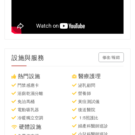
設施與服務
修改/報錯
熱門設施
醫療護理
門禁感應卡
泌乳顧問
浴廁乾濕分離
營養師
免治馬桶
黃疸測試儀
電動吸乳器
後送醫院
冷暖獨立空調
1:5照護比
硬體設施
婦產科醫師巡診
小兒科醫師巡診