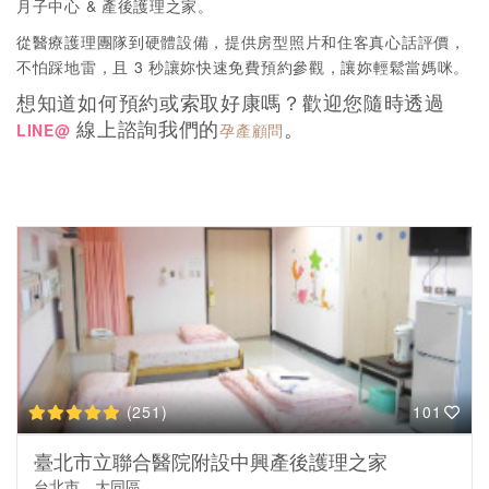
月子中心 & 產後護理之家。
從醫療護理團隊到硬體設備，提供房型照片和住客真心話評價，
不怕踩地雷，且 3 秒讓妳快速免費預約參觀，讓妳輕鬆當媽咪。
想知道如何預約或索取好康嗎？歡迎您隨時透過
線上諮詢我們的
。
LINE@
孕產顧問
(251)
101
臺北市立聯合醫院附設中興產後護理之家
台北市，大同區