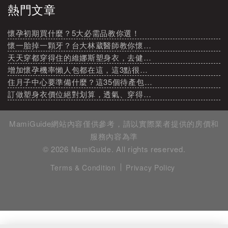
熱門文章
懷孕初期買什麼？5大必需品教你選！
懷一胎掉一顆牙？台大林葳醫師教你懷…
天天穿都穿得住的維娜斯塑身衣，去健…
增加懷孕機率懶人包都在這，這3點很…
住月子中心要準備什麼？這35個待產包…
訂做塑身衣價位絕對划算，透氣、穿得…
MamiGuide網站內容僅供參考，請以實際業者提供的房價和
服務內容為準
© 2026
. All rights reserved.
MamiGuide
Terms & Condition
Privacy Policy