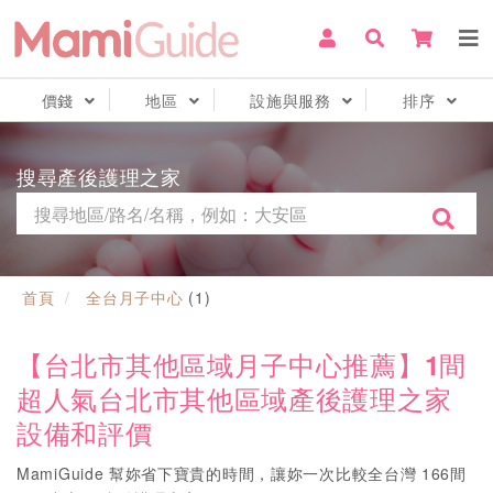
價錢
地區
設施與服務
排序
搜尋產後護理之家
首頁
全台月子中心
(
1
)
【台北市其他區域月子中心推薦】1間
超人氣台北市其他區域產後護理之家
設備和評價
MamiGuide 幫妳省下寶貴的時間，讓妳一次比較全台灣 166間