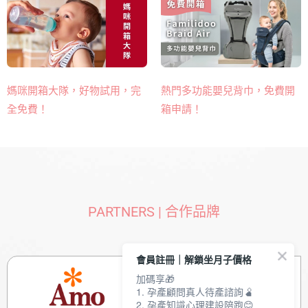
熱門多功能嬰兒背巾​，免費開
媽咪開箱大隊，好物試用，完
箱申請！
全免費！
PARTNERS | 合作品牌
會員註冊｜解鎖坐月子價格
加碼享🎁
1. 孕產顧問真人待產諮詢🫄
2. 孕產知識心理建設陪跑😊