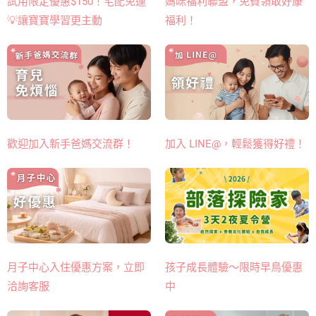
媽咪福利聯盟，免費領取好康
試用限定優惠$150！宅配免運
福利！
💡讓寶寶學習更主動
歡迎加入新手爸媽交流群！
加入 LINE@，輕鬆獲得好禮！
月子中心入住優惠方案，立即
孩子成長體驗～限時早鳥優惠
洽詢客服
中