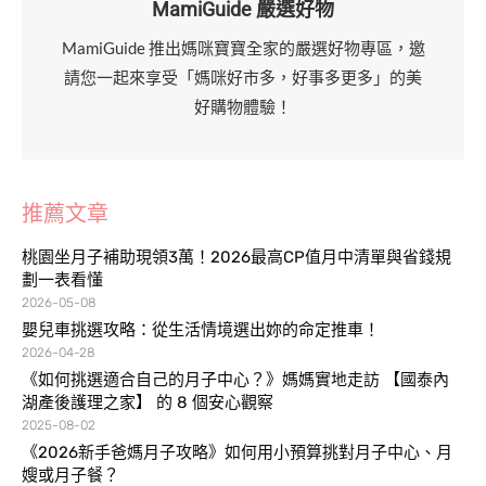
MamiGuide 嚴選好物
MamiGuide 推出媽咪寶寶全家的嚴選好物專區，邀
請您一起來享受「媽咪好市多，好事多更多」的美
好購物體驗！
推薦文章
桃園坐月子補助現領3萬！2026最高CP值月中清單與省錢規
劃一表看懂
2026-05-08
嬰兒車挑選攻略：從生活情境選出妳的命定推車！
2026-04-28
《如何挑選適合自己的月子中心？》媽媽實地走訪 【國泰內
湖產後護理之家】 的 8 個安心觀察
2025-08-02
《2026新手爸媽月子攻略》如何用小預算挑對月子中心、月
嫂或月子餐？