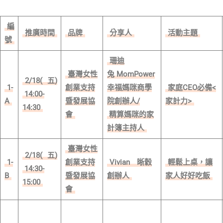
編
推廣時間
品牌
分享人
活動主題
號
珊迪
臺灣女性
兔 MomPower
2/18(
五)
1-
創業支持
幸福媽咪商學
家庭CEO必備<
14:00-
A
暨發展協
院創辦人/
家計力>
14:30
會
精算媽咪的家
計簿主持人
臺灣女性
2/18(
五)
1-
創業支持
Vivian
晰穀
輕鬆上桌，讓
14:30-
B
暨發展協
創辦人
家人好好吃飯
15:00
會