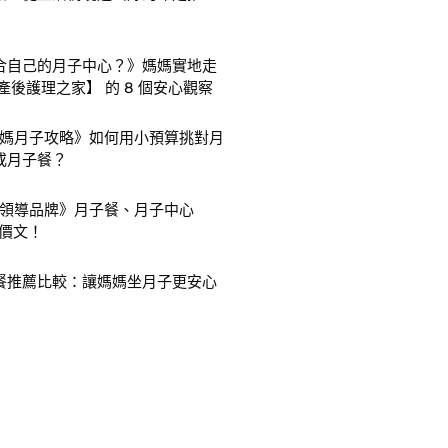
合自己的月子中心？》媽媽實地走
產後護理之家】 的 8 個安心觀察
爸媽月子攻略》如何用小預算挑對月
或月子餐？
子領導品牌》月子餐、月子中心
 評價文！
餐推薦比較：讓媽媽坐月子更安心