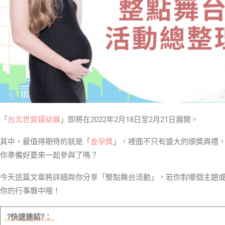
「
台北世貿婦幼展
」即將在2022年2月18日至2月21日展開。
其中，最值得期待的就是「
金孕獎
」，裡面不只有盛大的頒獎典禮
你準備好要來一起參與了嗎？
今天這篇文章將詳細與你分享「整點舞台活動」，若你對哪個主題
你的行事曆中哦！
?快速連結?：