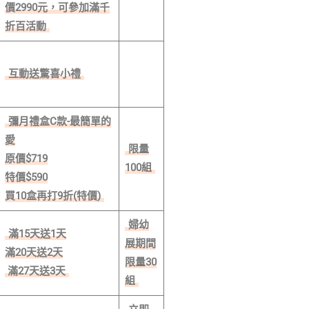
價2990元，可參加滿千
折百活動
互動送驚喜小禮
彌月禮盒C款-最簡單的
愛
限量
原價$719
100組
特價$590
買10盒再打9折(特價)
婦幼
滿15天送1天
展期間
滿20天送2天
限量30
滿27天送3天
組