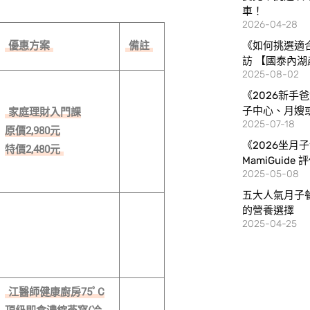
車！
2026-04-28
優惠方案
備註
《如何挑選適
訪 【國泰內湖
2025-08-02
《2026新手
子中心、月嫂
家庭理財入門課
2025-07-18
原價2,980元
《2026坐月
特價2,480元
MamiGuide
2025-05-08
五大人氣月子
的營養選擇
2025-04-25
江醫師健康廚房75ﾟC