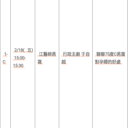
2/18(
五)
1-
江醫師燕
行政主廚 于自
聊聊75度C燕窩
15:00-
C
窩
超
對孕婦的好處
15:30