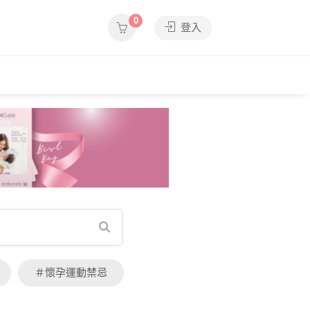
0
登入
＃懷孕運動禁忌