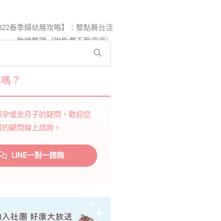
022春季婦幼展攻略】：整點舞台活
動總整理（附免費下載資源）
問嗎？
懷孕或坐月子的疑問，歡迎您
屬的顧問線上諮詢。
LINE一對一諮詢