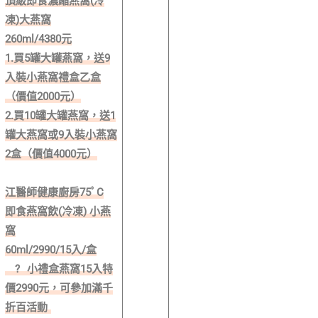
頂級即食濃縮燕窩(冷
凍)大燕窩
260ml/4380元
1.買5罐大罐燕窩，送9
入裝小燕窩禮盒乙盒
（價值2000元）
2.買10罐大罐燕窩，送1
罐大燕窩或9入裝小燕窩
2盒（價值4000元）
江醫師健康廚房75ﾟC
即食燕窩飲(冷凍) 小燕
窩
60ml/2990/15入/盒
?
小禮盒燕窩15入特
價2990元，可參加滿千
折百活動