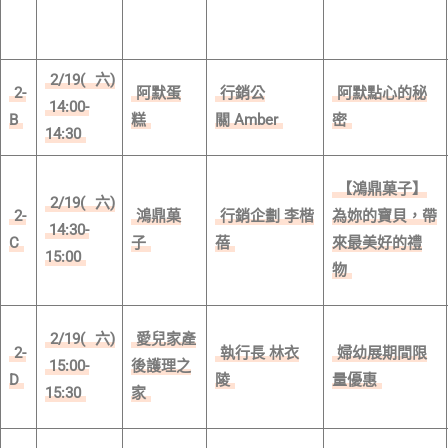
2/19(
六)
2-
阿默蛋
行銷公
阿默點心的秘
14:00-
B
糕
關 Amber
密
14:30
【鴻鼎菓子】
2/19(
六)
2-
鴻鼎菓
行銷企劃 李楷
為妳的寶貝，帶
14:30-
C
子
蓓
來最美好的禮
15:00
物
2/19(
六)
愛兒家產
2-
執行長 林衣
婦幼展期間限
15:00-
後護理之
D
陵
量優惠
15:30
家