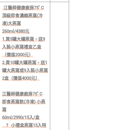
江醫師健康廚房75ﾟC
頂級即食濃縮燕窩(冷
凍)大燕窩
260ml/4380元
1.買5罐大罐燕窩，送9
入裝小燕窩禮盒乙盒
（價值2000元）
2.買10罐大罐燕窩，送1
罐大燕窩或9入裝小燕窩
2盒（價值4000元）
江醫師健康廚房75ﾟC
即食燕窩飲(冷凍) 小燕
窩
60ml/2990/15入/盒
?
小禮盒燕窩15入特