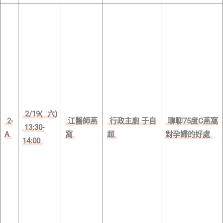
2/19(
六)
2-
江醫師燕
行政主廚 于自
聊聊75度C燕窩
13:30-
A
窩
超
對孕婦的好處
14:00