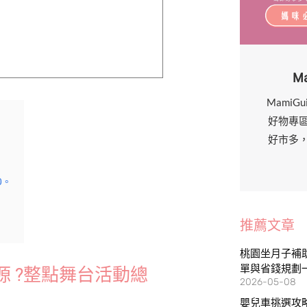
M
MamiG
好物專
好市多
0。
推薦文章
桃園坐月子補助
單與省錢規劃
 ?
整點舞台活動總
2026-05-08
嬰兒車挑選攻