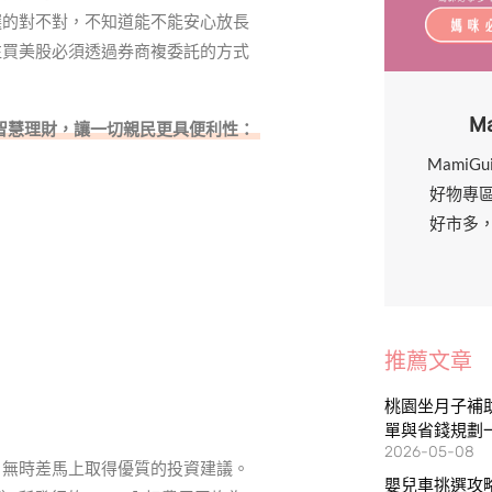
選的對不對，不知道能不能安心放長
往買美股必須透過券商複委託的方式
。
M
智慧理財，讓一切親民更具便利性：
MamiG
好物專
好市多
推薦文章
桃園坐月子補助
單與省錢規劃
2026-05-08
，無時差馬上取得優質的投資建議。
嬰兒車挑選攻