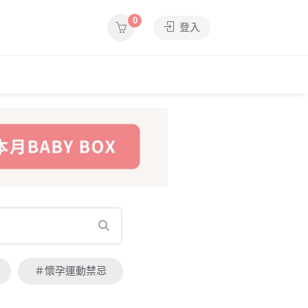
0
登入
＃懷孕運動禁忌