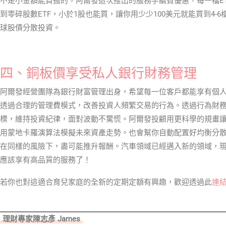
不是小金額能負擔的。阿爾發這次推出的服務手續費優惠，每一檔ETF
到零碎股數ETF，小於1股也能買，讓你用少少100美元就能買到4-
球股債分散投資。
四、銅板價享受私人銀行財務管理
阿爾發經營團隊為銀行財富管理出身，希望每一位客戶都能享有個
透過合理的管理費模式，改善投資人頻繁交易的行為。透過行為財
標，維持投資紀律，面對波動不驚慌。阿爾發投顧用更科學的規畫
用蒙地卡羅演算法模擬未來資產走勢。也會幫你自動配置好均衡分
在同樣的風險下，盡可能推升報酬。汽車領域已經邁入新的領域，
應該享有高品質的服務了！
若你也對這適合育兒家庭的全新的定期定額有興趣，歡迎透過此
連
理財專家陳志彥 James