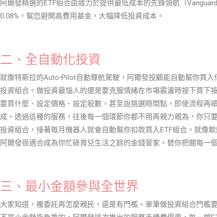
阿爾發精選的ETF組合由致力於提供最低成本的先鋒領航（Vanguar
0.08%，幫您避開高費用基金，大幅降低投資成本。
二、全自動化投資
就像特斯拉的Auto-Pilot自動導航駕駛，阿爾發投顧能自動幫你買
投資組合。做投資最惱人的便是要克服情緒在市場震盪時按下買下
要買什麼、設定價格、設定股數，甚至說挑選時間點，即使流程再
成。透過這種的服務，往後每一個環節你都不用再親力親為，你只
投資組合，接著每月機器人就會自動幫你扣款買入ETF組合。就像
阿爾發很適合成為你忙碌育兒生活之餘的金錢管家，替你把關每一
三、最小金額參與全世界
大家知道，複委託再怎麼親民，還是有門檻。單筆做投資組合門檻要