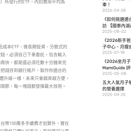
d）所發行的ETF，內扣費用平均為
車！
2026-04-28
《如何挑選適
訪 【國泰內湖
2025-08-02
《2026新手
入低成本ETF、做長期投資、分散式的
子中心、月嫂
2025-07-18
按鈕，必須自己下單委託，包含輸入
《2026坐月
順再快，都是還必須花數十分鐘來完
MamiGuide
要把錢存到銀行帳戶，製作你適合的
2025-05-08
軟體升級一樣，未來只會越來越方便，
五大人氣月子
個環節，每一塊錢都發揮最大效用。
的營養選擇
2025-04-25
台幣100萬多手續費才划算外，實在