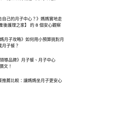
合自己的月子中心？》媽媽實地走
產後護理之家】 的 8 個安心觀察
爸媽月子攻略》如何用小預算挑對月
或月子餐？
子領導品牌》月子餐、月子中心
 評價文！
餐推薦比較：讓媽媽坐月子更安心