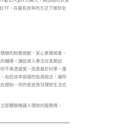
最低只要0.25美元，再加碼可以買
6檔ETF，在最有效率的方式下做到全
人精緻的財務規劃，安心累積資產，
務的輔導，讓投資人專注在長期目
讓你不再憑感覺，而是基於科學，運
散，貼近效率前緣的投資組合，讓你
現在開始，你的家庭育兒理財生活也
結
立即體驗機器人理財的服務唷。