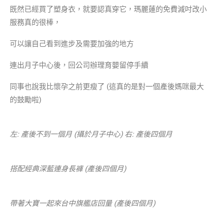
既然已經買了塑身衣，就要認真穿它，瑪麗蓮的免費減吋改小
服務真的很棒，
可以讓自己看到進步及需要加強的地方
連出月子中心後，回公司辦理育嬰留停手續
同事也說我比懷孕之前更瘦了 (這真的是對一個產後媽咪最大
的鼓勵啦)
左: 產後不到一個月 (攝於月子中心) 右: 產後四個月
搭配經典深藍連身長褲 (產後四個月)
帶著大寶一起來台中旗艦店回量 (產後四個月)