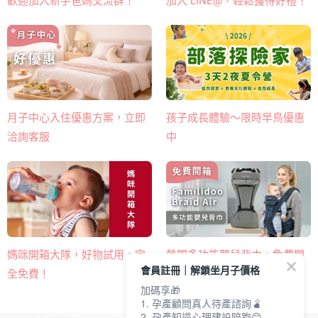
歡迎加入新手爸媽交流群！
加入 LINE@，輕鬆獲得好禮！
月子中心入住優惠方案，立即
孩子成長體驗～限時早鳥優惠
洽詢客服
中
熱門多功能嬰兒背巾​，免費開
媽咪開箱大隊，好物試用，完
會員註冊｜解鎖坐月子價格
箱申請！
全免費！
加碼享🎁
1. 孕產顧問真人待產諮詢🫄
2. 孕產知識心理建設陪跑😊