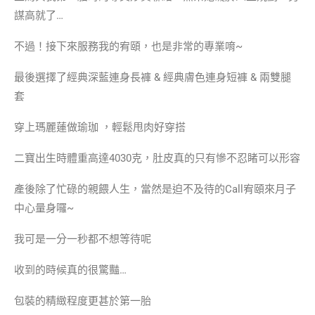
謀高就了…
不過！接下來服務我的宥頤，也是非常的專業唷~
最後選擇了經典深藍連身長褲 & 經典膚色連身短褲 & 兩雙腿
套
穿上瑪麗蓮做瑜珈 ，輕鬆甩肉好穿搭
二寶出生時體重高達4030克，肚皮真的只有慘不忍睹可以形容
產後除了忙碌的親餵人生，當然是迫不及待的Call宥頤來月子
中心量身囉~
我可是一分一秒都不想等待呢
收到的時候真的很驚豔…
包裝的精緻程度更甚於第一胎