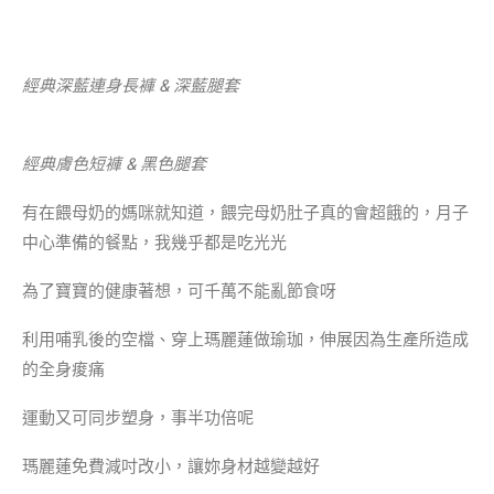
經典深藍連身長褲 & 深藍腿套
經典膚色短褲 & 黑色腿套
有在餵母奶的媽咪就知道，餵完母奶肚子真的會超餓的，月子
中心準備的餐點，我幾乎都是吃光光
為了寶寶的健康著想，可千萬不能亂節食呀
利用哺乳後的空檔、穿上瑪麗蓮做瑜珈，伸展因為生產所造成
的全身痠痛
運動又可同步塑身，事半功倍呢
瑪麗蓮免費減吋改小，讓妳身材越變越好