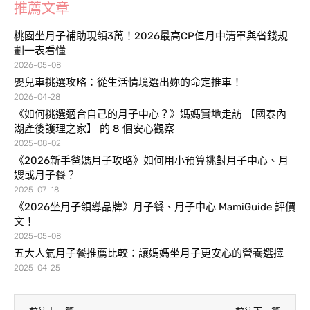
推薦文章
桃園坐月子補助現領3萬！2026最高CP值月中清單與省錢規
劃一表看懂
2026-05-08
嬰兒車挑選攻略：從生活情境選出妳的命定推車！
2026-04-28
《如何挑選適合自己的月子中心？》媽媽實地走訪 【國泰內
湖產後護理之家】 的 8 個安心觀察
2025-08-02
《2026新手爸媽月子攻略》如何用小預算挑對月子中心、月
嫂或月子餐？
2025-07-18
《2026坐月子領導品牌》月子餐、月子中心 MamiGuide 評價
文！
2025-05-08
五大人氣月子餐推薦比較：讓媽媽坐月子更安心的營養選擇
2025-04-25