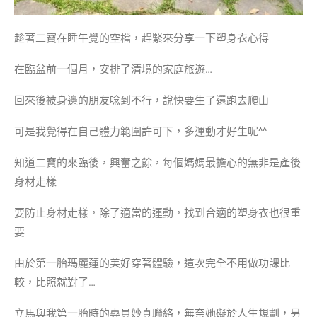
趁著二寶在睡午覺的空檔，趕緊來分享一下塑身衣心得
在臨盆前一個月，安排了清境的家庭旅遊…
回來後被身邊的朋友唸到不行，說快要生了還跑去爬山
可是我覺得在自己體力範圍許可下，多運動才好生呢^^
知道二寶的來臨後，興奮之餘，每個媽媽最擔心的無非是產後
身材走樣
要防止身材走樣，除了適當的運動，找到合適的塑身衣也很重
要
由於第一胎瑪麗蓮的美好穿著體驗，這次完全不用做功課比
較，比照就對了…
立馬與我第一胎時的專員妙真聯絡，無奈她礙於人生規劃，另