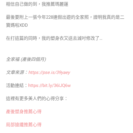
相信自己做的到，我推薦瑪麗蓮
最後要附上一張今年228連假出遊的全家照，證明我真的是二
寶媽啦XDD
在打這篇的同時，我的塑身衣又送去減吋修改了…
全家福 (產後四個月)
文章來源：
https://pse.is/39yaey
活動連結：
https://bit.ly/36IJQ6w
這裡有更多美人們的心得分享：
產後塑身推薦心得
局部搶纖推薦心得