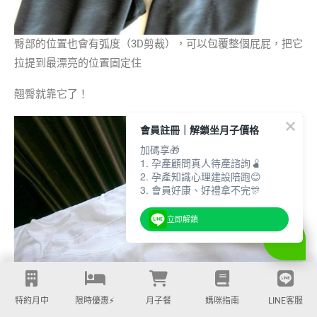
臀部的位置也會有弧度（3D剪裁），可以包覆整個屁屁，把它
拉提到最漂亮的位置固定住
翹臀就靠它了！
會員註冊｜解鎖坐月子價格
加碼享🎁
1. 孕產顧問真人待產諮詢🫄
2. 孕產知識心理建設陪跑😊
3. 會員好康、好禮拿不完🎊
立即解鎖
特約月中
限時優惠⚡️
月子餐
媽咪指南
LINE客服