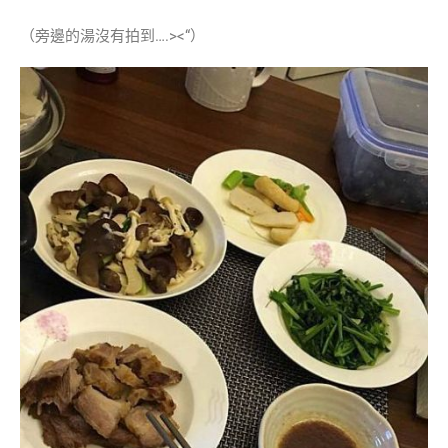
（旁邊的湯沒有拍到….><“）