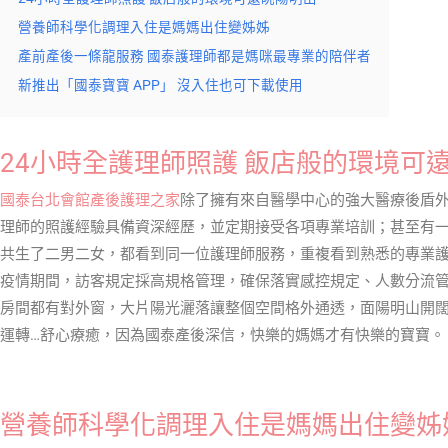
營養師科學化調理入住是媽媽出住變姊姊
產前產後一條龍服務 國泰護理師都是媽咪最專業的陪伴者
新推出「國泰寶寶 APP」 沒入住也可下載使用
24小時全護理師照護 飯店般的環境可
國泰台北會館產後護理之家
除了擁有來自醫學中心的強大醫療後盾外
理師的照護經驗具備資深經歷，並定期接受各項專業培訓；甚至有一位
共生了二男二女，都看到同一位護理師服務，重複看到熟悉的專業
疫情期間，訪客規定採高規格管理，確保落實感控規定、人數分流
房間都有對外窗，大片陽光灑落讓整個空間格外通透，面陽明山開
運轉…舒心療癒，因為國泰產後深信，快樂的媽媽才有快樂的寶寶。
營養師科學化調理入住是媽媽出住變姊