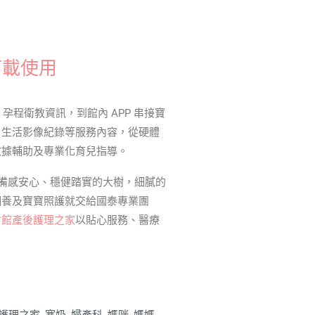
下載使用
孕程衛教資訊，到館內 APP 串接寶
、生活影像紀錄等服務內容，從硬體
數據輔助及專業化育兒指導。
令人備感安心、穩健踏實的大樹，細膩的
調養及寶寶照護就交給國泰專業團
會館產後護理之家
以貼心服務、醫療