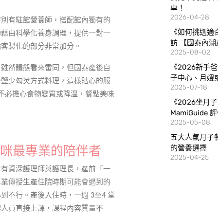
車！
2026-04-28
特別有駐館營養師，搭配館內獨有的
《如何挑選適
師藉由科學化養身調理，提供一對一
訪 【國泰內湖
點客製化的部分非常加分。
2025-08-02
《2026新手
，雖然體態看來雷同，但國泰產後自
子中心、月嫂
少鹽少勾芡方式料理，這樣貼心的服
2025-07-18
，不必擔心食物變質或降溫，餐點美味
《2026坐月
MamiGuide
2025-05-08
五大人氣月子
的營養選擇
媽咪最專業的陪伴者
2025-04-25
會有資深護理師與護理長，產前「一
專業傳授生產住院時期可能會遇到的
不行。產後入住時，一週 3至4 堂
理人員直接上課，課程內容質量不