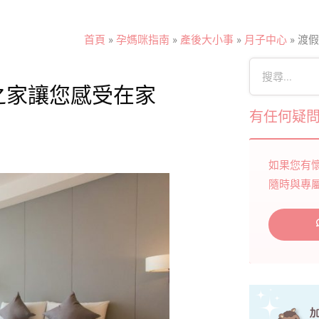
首頁
»
孕媽咪指南
»
產後大小事
»
月子中心
»
渡假
之家讓您感受在家
有任何疑
如果您有
隨時與專