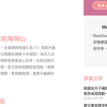
M
MamiG
遠眺陽明山
好物專
，全護理師照護比為1:5，其館內護
好市多
媽媽在開業 8 年期間，來回入住
護理師就是會安心許多。在新冠肺炎
管制，配合政府相關配套措施。每間
闊視野，看飛機起降、看摩天輪繽紛
推薦文章
桃園坐月子補助
單與省錢規劃
2026-05-08
姊
嬰兒車挑選攻