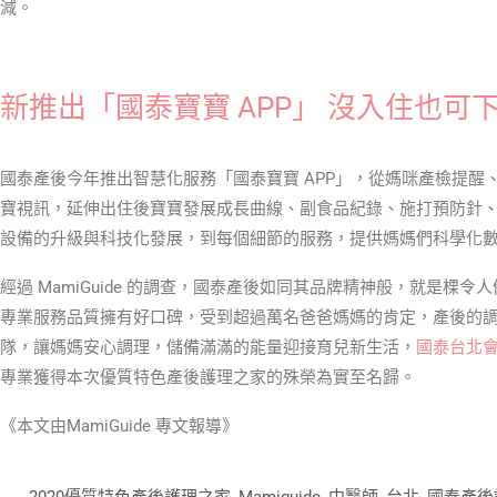
減。
新推出「國泰寶寶 APP」 沒入住也可
國泰產後今年推出智慧化服務「國泰寶寶 APP」，從媽咪產檢提醒、
寶視訊，延伸出住後寶寶發展成長曲線、副食品紀錄、施打預防針
設備的升級與科技化發展，到每個細節的服務，提供媽媽們科學化
經過 MamiGuide 的調查，國泰產後如同其品牌精神般，就是棵
專業服務品質擁有好口碑，受到超過萬名爸爸媽媽的肯定，產後的
隊，讓媽媽安心調理，儲備滿滿的能量迎接育兒新生活，
國泰台北
專業獲得本次優質特色產後護理之家的殊榮為實至名歸。
《本文由MamiGuide 專文報導》