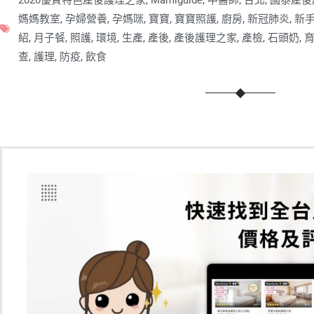
2020優質特色產後護理之家
,
Mamiguide
,
中醫師
,
台北
,
國泰產後
媽媽教室
,
孕婦營養
,
孕媽咪
,
寶寶
,
寶寶照護
,
廚房
,
新冠肺炎
,
新
紹
,
月子餐
,
照護
,
環境
,
生產
,
產後
,
產後護理之家
,
產檢
,
石頭奶
,
查
,
護理
,
防疫
,
飲食