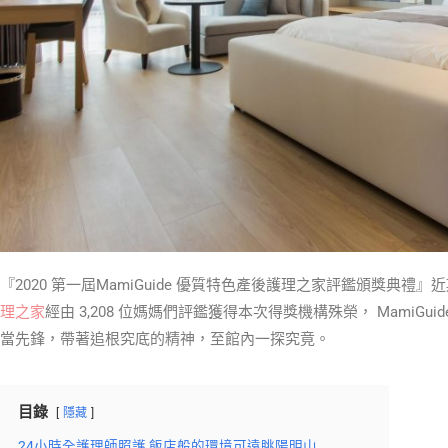
『2020 第一屆MamiGuide 優質特色產後護理之家評鑑頒獎典禮
理之家
經由 3,208 位媽媽們評鑑獲得本次得獎機構殊榮， MamiG
當先鋒，帶著追根究底的精神，至館內一探究竟。
目錄
隱藏
24小時全護理師照護 飯店般的環境可遠眺陽明山