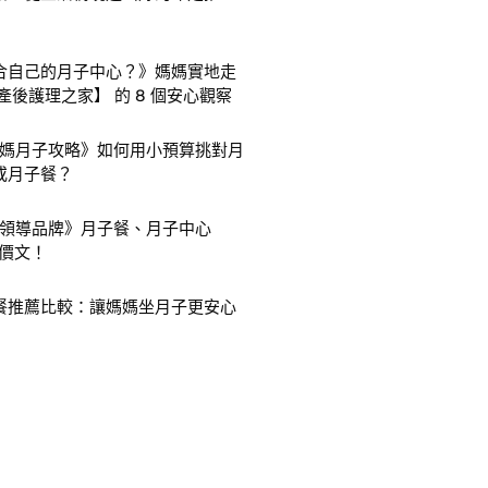
合自己的月子中心？》媽媽實地走
產後護理之家】 的 8 個安心觀察
爸媽月子攻略》如何用小預算挑對月
或月子餐？
子領導品牌》月子餐、月子中心
 評價文！
餐推薦比較：讓媽媽坐月子更安心