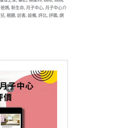
護理之家
,
塞奶
,
婦產科
,
媽咪
,
媽媽
,
手爸媽
,
新生命
,
月子中心
,
月子中心介
育兒
,
親餵
,
訪客
,
設備
,
評比
,
評鑑
,
調