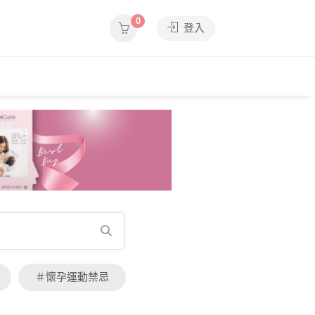
0
登入
＃懷孕運動禁忌