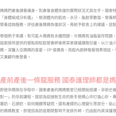
媽媽們產後調養補身，對產後身體恢復的實際狀況尤其在乎。國泰
「身體組成分析儀」，檢測體內的肌肉、水分、脂肪等數值，營養
營養諮詢服務，評估產後媽媽恢復狀況，再給予飲食上的建議，這
舉個例子來講，有可能Ａ媽媽有水腫問題、Ｂ媽媽有油脂留存問題
設廚房所提供的餐點與駐館營養師會將菜單建議攝取份量，以少油
務，深獲入住媽媽的喜愛，CP 值爆高。而館內廚師每餐現煮現送
又兼顧均衡營養。
產前產後一條龍服務 國泰護理師都是
即使孕媽咪在孕程中，國泰產後的媽媽教室已經開始授課，孕前也
對一」的孕前課程，提前為迎接新生命的新手爸媽心中打強心針，
塞奶、石頭奶、如何親餵等疑問，還有產婦的心理變化等部分，貼心到
的媽媽教室，即使因為防疫期間暫時不安排外師，仍由館內資深護