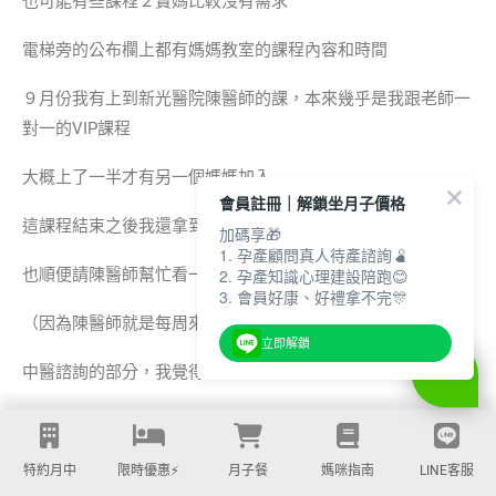
也可能有些課程２寶媽比較沒有需求
電梯旁的公布欄上都有媽媽教室的課程內容和時間
９月份我有上到新光醫院陳醫師的課，本來幾乎是我跟老師一
對一的VIP課程
大概上了一半才有另一個媽媽加入
會員註冊｜解鎖坐月子價格
這課程結束之後我還拿到孕媽界很夯的鼠寶手冊套呢，超開心
加碼享🎁
1. 孕產顧問真人待產諮詢🫄
也順便請陳醫師幫忙看一下幼幼的黃疸狀況
2. 孕產知識心理建設陪跑😊
3. 會員好康、好禮拿不完🎊
（因為陳醫師就是每周來幫小嫩嬰們看診的醫生）
立即解鎖
中醫諮詢的部分，我覺得還不錯耶
跟醫生談話之後才知道產後媽媽很容易改變體質，有時候可不
能補過頭
特約月中
限時優惠⚡️
月子餐
媽咪指南
LINE客服