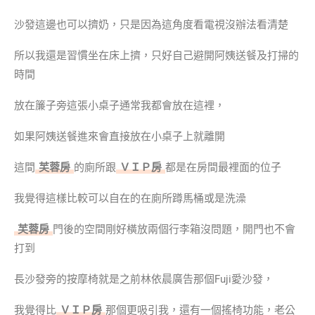
沙發這邊也可以擠奶，只是因為這角度看電視沒辦法看清楚
所以我還是習慣坐在床上擠，只好自己避開阿姨送餐及打掃的
時間
放在簾子旁這張小桌子通常我都會放在這裡，
如果阿姨送餐進來會直接放在小桌子上就離開
這間
芙蓉房
的廁所跟
ＶＩＰ房
都是在房間最裡面的位子
我覺得這樣比較可以自在的在廁所蹲馬桶或是洗澡
芙蓉房
門後的空間剛好橫放兩個行李箱沒問題，開門也不會
打到
長沙發旁的按摩椅就是之前林依晨廣告那個Fuji愛沙發，
我覺得比
ＶＩＰ房
那個更吸引我，還有一個搖椅功能，老公