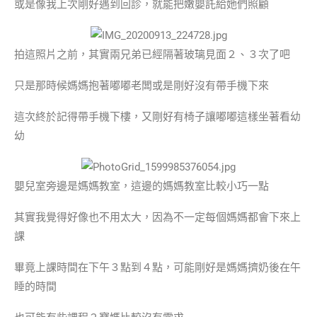
或是像我上次剛好遇到回診，就能把嫩嬰託給她們照顧
拍這照片之前，其實兩兄弟已經隔著玻璃見面２、３次了吧
只是那時候媽媽抱著嘟嘟老闆或是剛好沒有帶手機下來
這次終於記得帶手機下樓，又剛好有椅子讓嘟嘟這樣坐著看幼
幼
嬰兒室旁邊是媽媽教室，這邊的媽媽教室比較小巧一點
其實我覺得好像也不用太大，因為不一定每個媽媽都會下來上
課
畢竟上課時間在下午３點到４點，可能剛好是媽媽擠奶後在午
睡的時間