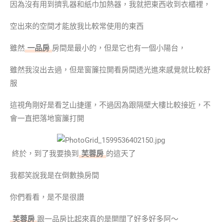
因為沒有用到擠乳器和紙巾加熱器，我就把東西收到衣櫃裡，
空出來的空間才能放我比較常使用的東西
雖然
一品房
房間是最小的，但是它也有一個小陽台，
雖然我沒出去過，但是窗簾拉開看房間透光進來感覺就比較舒
服
這視角剛好是看芝山捷運，不過因為跟隔壁大樓比較接近，不
會一直把落地窗簾打開
終於，到了我要換到
芙蓉房
的這天了
我都笑說我是在倒數換房間
你們看看，是不是很讚
芙蓉房
跟一品房比起來真的是開闊了好多好多阿～