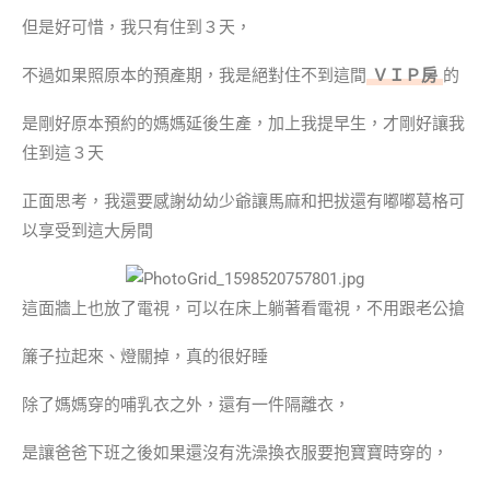
但是好可惜，我只有住到３天，
不過如果照原本的預產期，我是絕對住不到這間
ＶＩＰ房
的
是剛好原本預約的媽媽延後生產，加上我提早生，才剛好讓我
住到這３天
正面思考，我還要感謝幼幼少爺讓馬麻和把拔還有嘟嘟葛格可
以享受到這大房間
這面牆上也放了電視，可以在床上躺著看電視，不用跟老公搶
簾子拉起來、燈關掉，真的很好睡
除了媽媽穿的哺乳衣之外，還有一件隔離衣，
是讓爸爸下班之後如果還沒有洗澡換衣服要抱寶寶時穿的，