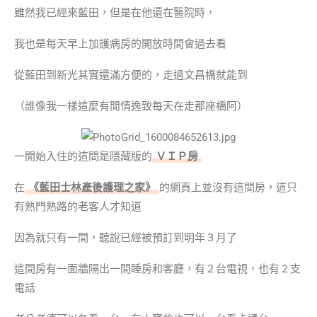
雖然我已經來藍田，但是在他還在醫院時，
我也是每天早上加護病房的開放時間會過去看
從藍田到新光其實還滿方便的，走過文昌橋就能到
（誰像我一樣這麼有閒情逸致每天在走那座橋阿
）
一開始入住的這間是隱藏版的
ＶＩＰ房
在
《藍田士林產後護理之家》
的網頁上並沒有這間房，這只
有熟門熟路的老客人才知道
因為就只有一間，聽說已經被預訂到明年３月了
這間房有一面牆隔出一間睡房和客廳，有２台電視，也有２支
電話