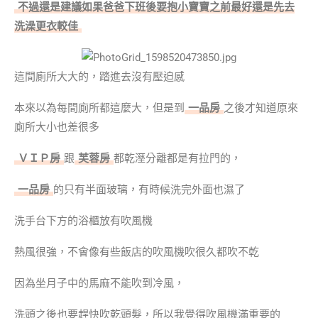
不過還是建議如果爸爸下班後要抱小寶寶之前最好還是先去
洗澡更衣較佳
這間廁所大大的，踏進去沒有壓迫感
本來以為每間廁所都這麼大，但是到
一品房
之後才知道原來
廁所大小也差很多
ＶＩＰ房
跟
芙蓉房
都乾溼分離都是有拉門的，
一品房
的只有半面玻璃，有時候洗完外面也濕了
洗手台下方的浴櫃放有吹風機
熱風很強，不會像有些飯店的吹風機吹很久都吹不乾
因為坐月子中的馬麻不能吹到冷風，
洗頭之後也要趕快吹乾頭髮，所以我覺得吹風機滿重要的