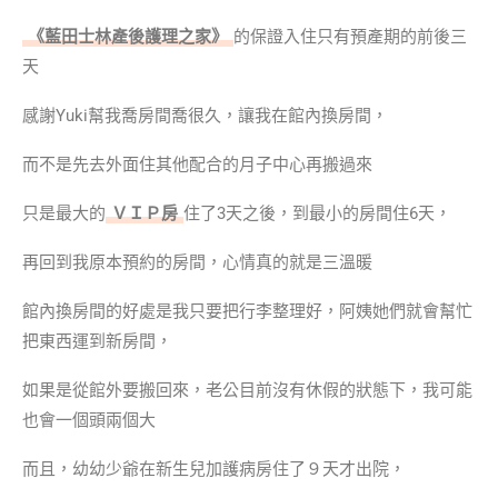
《藍田士林產後護理之家》
的保證入住只有預產期的前後三
天
感謝Yuki幫我喬房間喬很久，讓我在館內換房間，
而不是先去外面住其他配合的月子中心再搬過來
只是最大的
ＶＩＰ房
住了3天之後，到最小的房間住6天，
再回到我原本預約的房間，心情真的就是三溫暖
館內換房間的好處是我只要把行李整理好，阿姨她們就會幫忙
把東西運到新房間，
如果是從館外要搬回來，老公目前沒有休假的狀態下，我可能
也會一個頭兩個大
而且，幼幼少爺在新生兒加護病房住了９天才出院，