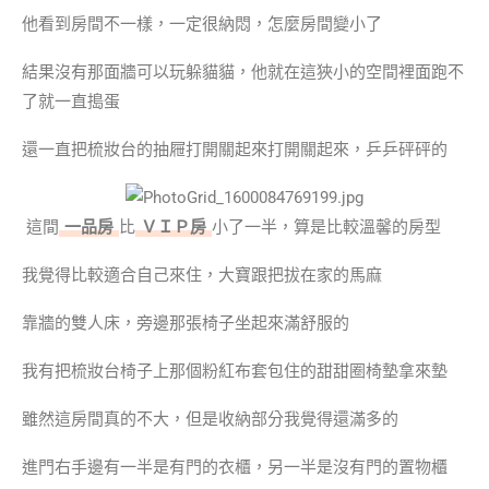
他看到房間不一樣，一定很納悶，怎麼房間變小了
結果沒有那面牆可以玩躲貓貓，他就在這狹小的空間裡面跑不
了就一直搗蛋
還一直把梳妝台的抽屜打開關起來打開關起來，乒乒砰砰的
這間
一品房
比
ＶＩＰ房
小了一半，算是比較溫馨的房型
我覺得比較適合自己來住，大寶跟把拔在家的馬麻
靠牆的雙人床，旁邊那張椅子坐起來滿舒服的
我有把梳妝台椅子上那個粉紅布套包住的甜甜圈椅墊拿來墊
雖然這房間真的不大，但是收納部分我覺得還滿多的
進門右手邊有一半是有門的衣櫃，另一半是沒有門的置物櫃