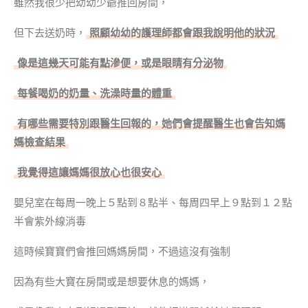
雖然我很少把幼幼少爺推回房間，
但下去送奶時，
照顧幼幼的護理師都會跟我說明他的狀況
像是這幾天可能有點滲便，或是眼睛有分泌物
每餐喝奶的奶量、洗澡時量的體重
有哪些需要特別跟醫生回報的，她們會提醒醫生也會告知媽
媽檢查結果
我覺得這讓媽媽很放心也很安心
嬰兒室在每周一晚上５點到８點半、每周四早上９點到１２點
半會紫外線消毒
這時候寶寶們會推回媽媽房間，不過這沒有強制
因為有些大寶在房間或是想要休息的媽媽，