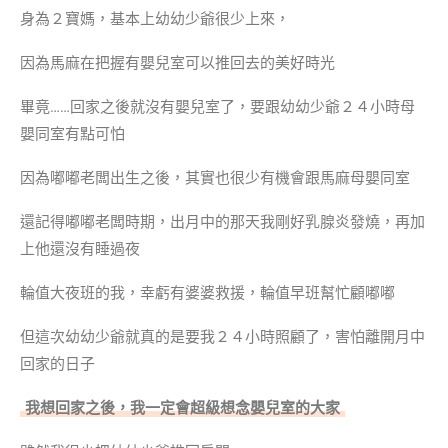
身為２寶媽，基本上幼幼少爺很少上來，
因為馬麻在把握有嬰兒室可以推回去的美好時光
畢竟……回家之後就沒有嬰兒室了，要跟幼幼少爺２４小時母
嬰同室有點可怕
因為嘟嘟老闆出生之後，其實也很少有機會跟馬麻母嬰同室
還記得嘟嘟老闆時期，出月中的那天我剛好乳腺炎發燒，再加
上他還沒有睡過夜
輪值大夜班的我，幸虧有婆婆救援，輪值早班幫忙顧嘟嘟
但這次幼幼少爺就真的是要我２４小時照顧了，害怕離開月中
回家的日子
我想回家之後，我一定會超級想念嬰兒室的大家