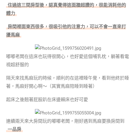
住過這三間房型後，認真覺得這面牆超讚的，很能消耗他的
體力
房間裡面東西很多，很吸引他的注意力，可以不會一直來打
擾馬麻
嘟嘟老闆在這床也玩得很開心，也好愛這個哺乳枕，躺著看電
視超舒服的
隔天來找馬麻玩的時候，順利的在這裡睡午覺，看到他終於睡
著，馬麻好開心啊～（其實馬麻陪睡到睡著）
起床之後翹著屁股趴在床邊賴床也好可愛
連續兩天來大房間玩的嘟嘟老闆，剛好遇到馬麻要換房間到
一品房