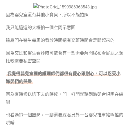
因為嬰兒室還有其他小寶貝，所以不能拍照
我只能遠遠的大概拍一個空間示意圖
這扇門在醫生每周的看診時間還有交班時間會是關起來的
因為交班和醫生看診時可能會有一些需要解開尿布看屁屁之類
比較需要私密空間
我覺得嬰兒室裡的護理師們都很有愛心跟耐心，可以忍受小
嫩嬰們的哭聲
因為有時候送奶下去的時候，門一打開就聽到嫩嬰合唱團在練
唱
也看過抱一個餵奶，一腳還要踩著另外一台嬰兒推車搖啊搖的
哄睡