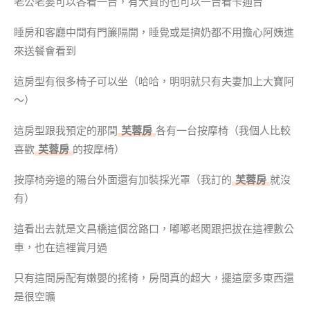
老公老婆可以各看一台，有大寶的也可以一台看卡通台
睡房和客廳中間有門簾隔開，睡覺或是擠奶都不用擔心阿姨進
來送餐會看到
這房型有很多椅子可以坐（哈哈，明明就只有夫妻加上大寶阿
～）
這房型跟我預定的那間
芙蓉房
各有一台按摩椅（我個人比較
喜歡
芙蓉房
的按摩椅）
按摩椅旁邊的陽台外面還有加裝採光罩（我訂的
芙蓉房
就沒
有）
這看出去就是文昌橋這個岔路口，嘟嘟老闆跟把拔在這裡數公
車，也在這裡賞月過
只有這間房配有嫩嬰的搖椅，房間真的超大，擺這麼多東西還
是很空曠