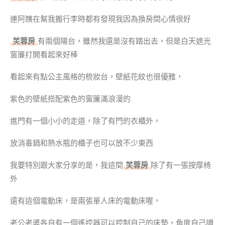
連阿姨在幫我搬行李時都有發現我因為換房間心情很好
芙蓉房
有兩個陽台，雖然我還是沒有踏出去，但是白天遮光
窗簾打開看起來好棒
看起來有點公主風格的梳妝台，壁紙花紋也很優雅，
紫色的壁紙搭配紫色的窗簾滿浪漫的
進門有一個小小的走道，除了有門的衣櫃外，
放消毒鍋和熱水瓶的櫃子也可以放不少東西
我要特別跟大家分享的是，我這間
芙蓉房
除了有一張按摩椅
外
還有這個電動床，是兩張單人床的電動床喔，
老公老婆各自有一個遙控器可以控制自己的床墊，角度自己調