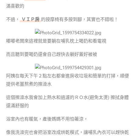
滿喜歡的
不過，
ＶＩＰ房
的按摩椅有多按到腳，其實也不錯啦！
嘟嘟老闆來這裡就是要躺在哺乳枕上喝奶和看電視
而且聽到要喝奶還會自己趕快去躺好蓋好被被
阿姨在每天下午２點左右都會進房收垃圾和簡單的打掃，順便
提供老薑熬煮的擦澡水
這個擦澡水我會加上熱水和過濾的ＲＯ水(避免太燙) 擦拭身體
還滿舒服的
浴室內也有暖氣，產後媽媽不用怕著涼，
像我洗澡完也會把浴室改成烘乾模式，讓哺乳內衣可以趕快乾