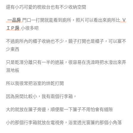
還有小巧可愛的梳妝台也有不少收納空間
一品房
門口一打開就能看到廁所，照片可以看出來廁所比
Ｖ
ＩＰ房
小很多吧
不過廁所內的櫃子收納也不少，鏡子打開也是櫃子，可以塞不
少東西
只是乾溼分離只有一半的遮蔽，很容易在洗澡時把水潑出來弄
濕地板
所以我很常把浴室的烘乾打開
因為房間比較小，我有兩個行李箱，
大的就放在簾子旁邊，順便壓一下簾子不用怕會有縫隙
小的那個行李箱就放在電視旁，浴室透光窗簾的那個小角落