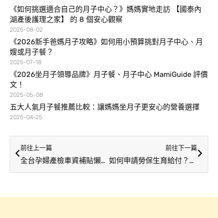
《如何挑選適合自己的月子中心？》媽媽實地走訪 【國泰內
湖產後護理之家】 的 8 個安心觀察
2025-08-02
《2026新手爸媽月子攻略》如何用小預算挑對月子中心、月
嫂或月子餐？
2025-07-18
《2026坐月子領導品牌》月子餐、月子中心 MamiGuide 評價
文！
2025-05-08
五大人氣月子餐推薦比較：讓媽媽坐月子更安心的營養選擇
2025-04-25
前往上一篇
前往下一篇
全台孕婦產檢車資補貼懶人包：新北、台北、桃園、新竹、嘉義、高雄、屏東、花蓮！
如何申請勞保生育給付？2026 最新補助金額、申請條件和方式一次看！