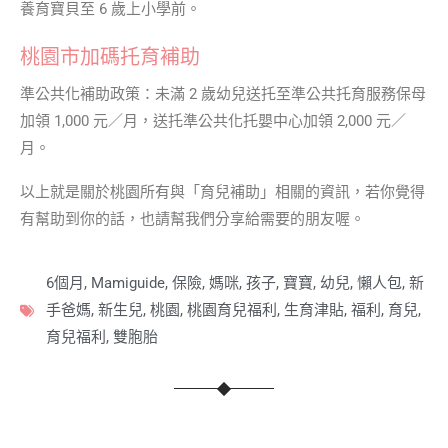
養育寶貝至 6 歲上小學前。
桃園市加碼托育補助
準公共化補助政策：未滿 2 歲幼兒送托至準公共托育服務保母
加領 1,000 元／月，送托準公共化托嬰中心加領 2,000 元／
月。
以上就是關於桃園所有與「育兒補助」相關的資訊，若你覺得
有幫助到你的話，也請幫我們分享給需要的朋友喔。
6個月
,
Mamiguide
,
保險
,
媽咪
,
孩子
,
寶寶
,
幼兒
,
懶人包
,
新
手爸媽
,
新生兒
,
桃園
,
桃園育兒福利
,
生育津貼
,
福利
,
育兒
,
育兒福利
,
雙胞胎