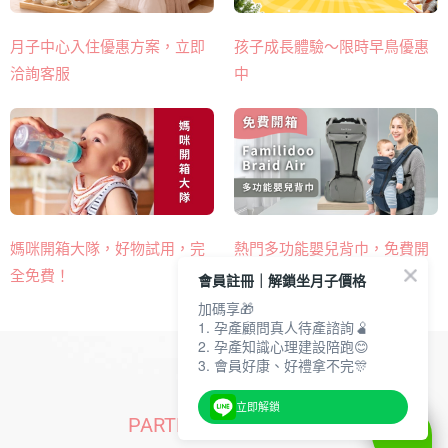
月子中心入住優惠方案，立即
孩子成長體驗～限時早鳥優惠
洽詢客服
中
熱門多功能嬰兒背巾​，免費開
媽咪開箱大隊，好物試用，完
箱申請！
全免費！
會員註冊｜解鎖坐月子價格
加碼享🎁
1. 孕產顧問真人待產諮詢🫄
2. 孕產知識心理建設陪跑😊
3. 會員好康、好禮拿不完🎊
立即解鎖
PARTNERS | 合作品牌