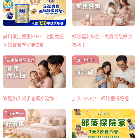
媽咪福利聯盟，免費領取好康
試用限定優惠$150！宅配免運
福利！
💡讓寶寶學習更主動
歡迎加入新手爸媽交流群！
加入 LINE@，輕鬆獲得好禮！