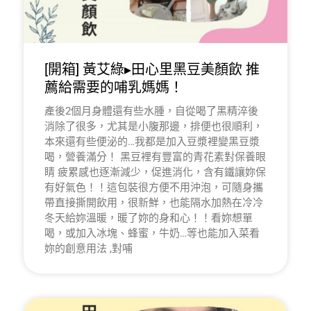
[開箱] 黃艾綠▸田心里黑豆美顏飲 推
薦給需要的哺乳媽媽！
產後2個月身體還有些水腫，自從喝了黑精淬後
消除了很多，尤其是小腹那邊，排便也很順利，
本來還有些便泌的…我都是加入豆漿裡變黑豆漿
喝，營養滿分！ 黑豆裡有豐富的青花素對保養眼
睛 疲累感也逐漸減少，促進消化，含有鐵讓妳保
有好氣色！！這包裝很方便不用沖泡，可隨身攜
帶直接撕開飲用，很新鮮，也能隔水加熱在冷冷
冬天給妳溫暖，暖了妳的身和心！！看妳想單
喝，或加入冰塊、蜂蜜，牛奶…等也能加入菜看
妳的創意用法 ,對哺