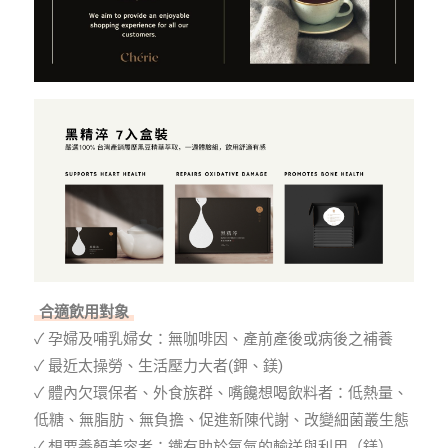
合適飲用對象
✓ 孕婦及哺乳婦女：無咖啡因、產前產後或病後之補養
✓ 最近太操勞、生活壓力大者(鉀、鎂)
✓ 體內欠環保者、外⻝族群、嘴饞想喝飲料者：低熱量、
低糖、無脂肪、無負擔、促進新陳代謝、改變細菌叢生態
✓ 想要養顏美容者：鐵有助於氧氣的輸送與利用（鎂）