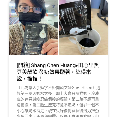
[開箱] Shang Chen Huang▸田心里黑
豆美顏飲 發奶效果顯著，總得來
說，推推！
《此為拿人手短字不短開箱文😆》⏮️ 《Intro》遙
想第一胎因奶水太多，加上大寶只喝鮮奶，冷凍
庫的存貨最終忍痛倒掉的經驗，第二胎不想再重
蹈覆徹，第二胎生產完特意不追奶，但卻一個不
小心讓奶水溜走，現在只好後悔莫及得努力把奶
水追回來。產假期間還可以每天煮黑豆水喝，但