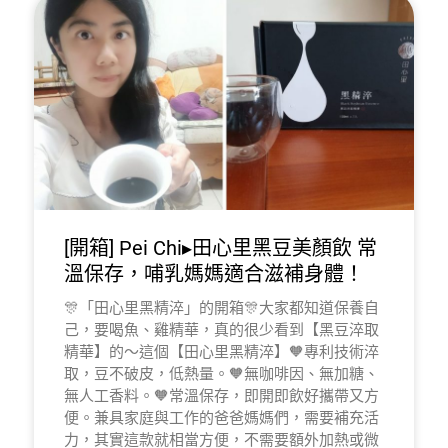
[開箱] Pei Chi▸田心里黑豆美顏飲 常
溫保存，哺乳媽媽適合滋補身體！
🎊「田心里黑精淬」的開箱🎊大家都知道保養自
己，要喝魚、雞精華，真的很少看到【黑豆淬取
精華】的～這個【田心里黑精淬】🧡專利技術淬
取，豆不破皮，低熱量。🧡無咖啡因、無加糖、
無人工香料。🧡常溫保存，即開即飲好攜帶又方
便。兼具家庭與工作的爸爸媽媽們，需要補充活
力，其實這款就相當方便，不需要額外加熱或微