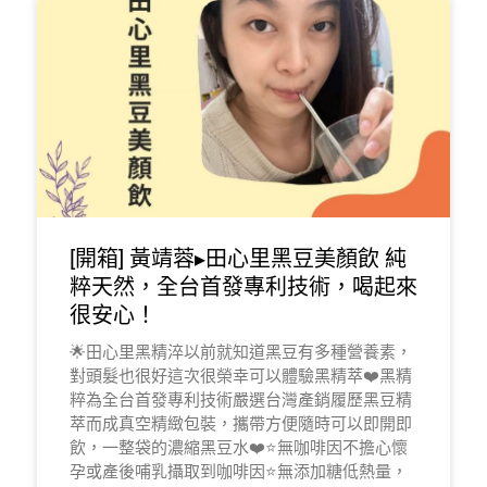
[開箱] 黃靖蓉▸田心里黑豆美顏飲 純
粹天然，全台首發專利技術，喝起來
很安心！
🌟田心里黑精淬以前就知道黑豆有多種營養素，
對頭髮也很好這次很榮幸可以體驗黑精萃❤️黑精
粹為全台首發專利技術嚴選台灣產銷履歷黑豆精
萃而成真空精緻包裝，攜帶方便隨時可以即開即
飲，一整袋的濃縮黑豆水❤️⭐️無咖啡因不擔心懷
孕或產後哺乳攝取到咖啡因⭐️無添加糖低熱量，