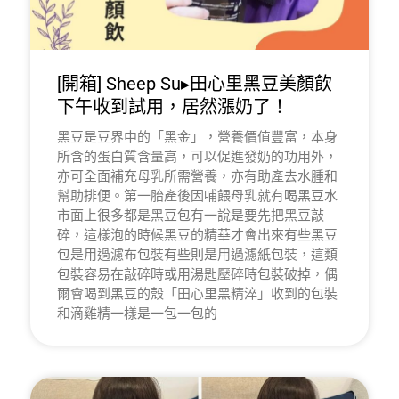
[開箱] Sheep Su▸田心里黑豆美顏飲
下午收到試用，居然漲奶了！
黑豆是豆界中的「黑金」，營養價值豐富，本身
所含的蛋白質含量高，可以促進發奶的功用外，
亦可全面補充母乳所需營養，亦有助產去水腫和
幫助排便。第一胎產後因哺餵母乳就有喝黑豆水
市面上很多都是黑豆包有一說是要先把黑豆敲
碎，這樣泡的時候黑豆的精華才會出來有些黑豆
包是用過濾布包裝有些則是用過濾紙包裝，這類
包裝容易在敲碎時或用湯匙壓碎時包裝破掉，偶
爾會喝到黑豆的殼「田心里黑精淬」收到的包裝
和滴雞精一樣是一包一包的