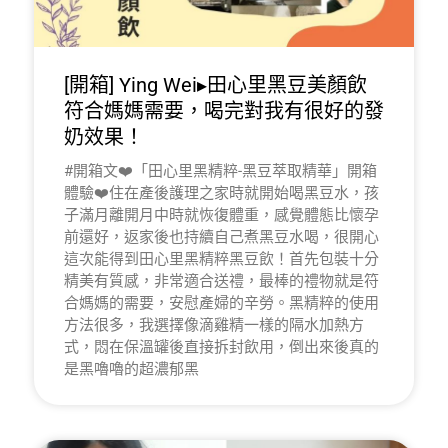
[開箱] Ying Wei▸田心里黑豆美顏飲
符合媽媽需要，喝完對我有很好的發
奶效果！
#開箱文❤️「田心里黑精粹-黑豆萃取精華」開箱
體驗❤️住在產後護理之家時就開始喝黑豆水，孩
子滿月離開月中時就恢復體重，感覺體態比懷孕
前還好，返家後也持續自己煮黑豆水喝，很開心
這次能得到田心里黑精粹黑豆飲！首先包裝十分
精美有質感，非常適合送禮，最棒的禮物就是符
合媽媽的需要，安慰產婦的辛勞。黑精粹的使用
方法很多，我選擇像滴雞精一樣的隔水加熱方
式，悶在保溫罐後直接拆封飲用，倒出來後真的
是黑嚕嚕的超濃郁黑