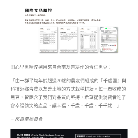
田心里黑精淬選用來自台南友善耕作的青仁黑豆：
「由一群平均年齡超過70歲的農友們組成的『千歲團』與
科技返鄉青農以友善土地的方式栽種耕耘。每一顆收成的
黑豆，皆飽含了我們對品質的堅持，希望提供消費者吃了
會幸福偷笑的產品。讓幸福，千歲、千歲、千千歲。」
– 來自幸福良食