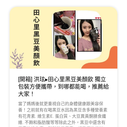
[開箱] 洪玹▸田心里黑豆美顏飲 獨立
包裝方便攜帶，到哪都能喝，推薦給
大家！
當了媽媽後就更重視自己的身體健康跟美容保
養！之前就有在喝黑豆水因為黑豆含多種營養素
有花青素. 維生素E. 蛋白質、大豆異黃酮膳食纖
維. 不飽和脂肪酸等等除此之外，黑豆中還含有