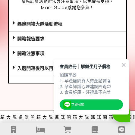
請先詳閱活動辦法與注意事項，以免權益受損，
MamiGuide感謝您參與！
媽咪開箱大隊活動流程
開箱報告要求
開箱注意事項
會員註冊｜解鎖坐月子價格
入選開箱後可以再申請下次的開箱活動嗎？
加碼享🎁
1. 孕產顧問真人待產諮詢🫄
2. 孕產知識心理建設陪跑😊
3. 會員好康、好禮拿不完🎊
立即解鎖
開箱大隊
媽咪開箱大隊
媽咪開箱大隊
媽咪開箱大隊
媽