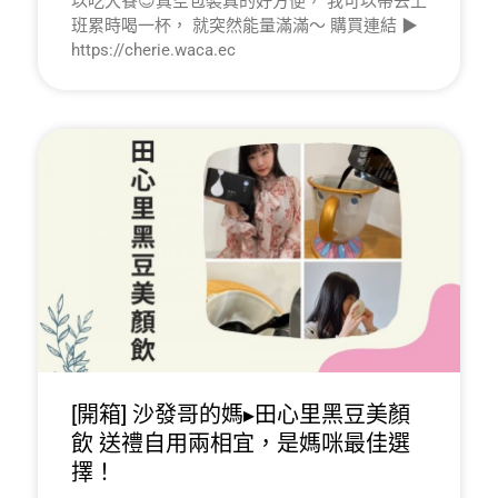
以吃大餐😉真空包裝真的好方便， 我可以帶去上
班累時喝一杯， 就突然能量滿滿～ 購買連結 ▶
https://cherie.waca.ec
[開箱] 沙發哥的媽▸田心里黑豆美顏
飲 送禮自用兩相宜，是媽咪最佳選
擇！