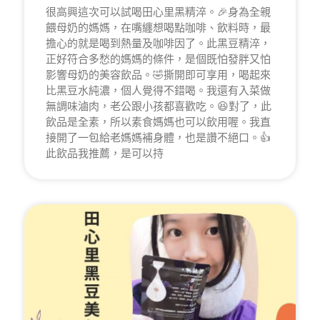
很高興這次可以試喝田心里黑精淬。🎉身為全親
餵母奶的媽媽，在嘴纏想喝點咖啡、飲料時，最
擔心的就是喝到熱量及咖啡因了。此黑豆精淬，
正好符合多愁的媽媽的條件，是個既怕發胖又怕
影響母奶的美容飲品。🤣撕開即可享用，喝起來
比黑豆水純濃，個人覺得不錯喝。我還有入菜做
無調味滷肉，老公跟小孩都喜歡吃。😆對了，此
飲品是全素，所以素食媽媽也可以飲用喔。我直
接開了一包給老媽媽補身體，也是讚不絕口。👍
此飲品我推薦，是可以持