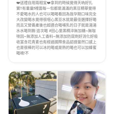
❤️送禮自用兩相宜❤️拿到的時候覺得天吶好扎
實!!有重量❗️裡面每一包都是滿滿的黑豆精華覺得
不愛喝水的人也可以喝喝看因為我孕期口味完全
大改變喝水覺得很噁心黑豆水就是最佳選擇好喝
而且又營養產後也超適合喝哺乳的日子就是湯湯
水水喝到飽 這次喝 #田心里黑精淬無加糖~無咖
啡因~無添加人工香料~無添加防腐劑好消化好吸
收富含花青素也有經過國際食品認證當然口感上
也是很棒的可以冰的喝或是熱的喝也可以加蜂蜜
喝唷!不