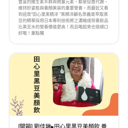
豐富的維生素Ｂ群與微量元素，都是促進代謝、
維持好姿態與養顏美容的重要營養。而最近又看
到這款“田心里黑精淬 “黑精淬顧名思義是萃取黑
豆的精華採用日本專利技術將之濃縮成保養飲品
比黑豆水的營養價值更高！而且喝起來也很順口
好喝！重點獨
[開箱] 劉佳琳▸田心里黑豆美顏飲 養