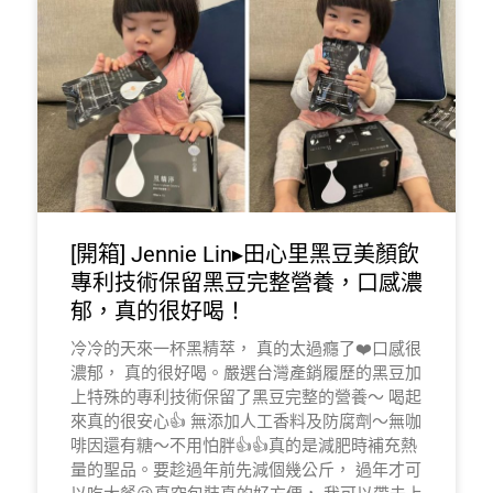
[開箱] Jennie Lin▸田心里黑豆美顏飲
專利技術保留黑豆完整營養，口感濃
郁，真的很好喝！
冷冷的天來一杯黑精萃， 真的太過癮了❤️口感很
濃郁， 真的很好喝。嚴選台灣產銷履歷的黑豆加
上特殊的專利技術保留了黑豆完整的營養～ 喝起
來真的很安心👍 無添加人工香料及防腐劑～無咖
啡因還有糖～不用怕胖👍👍真的是減肥時補充熱
量的聖品。要趁過年前先減個幾公斤， 過年才可