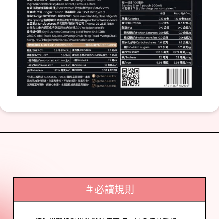
＃必讀規則