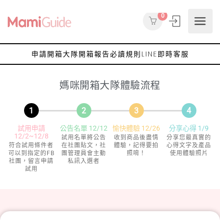
0
申請開箱大隊
開箱報告
必讀規則
LINE即時客服
媽咪開箱大隊體驗流程
1
2
3
4
試用申請
公告名單 12/12
愉快體驗 12/26
分享心得 1/9
12/2~12/8
試用名單將公告
收到商品後盡情
分享您最真實的
符合試用條件者
在社團貼文，社
體驗，記得要拍
心得文字及產品
可以到指定的FB
團管理員會主動
照唷！
使用體驗照片
社團，留言申請
私訊入選者
試用