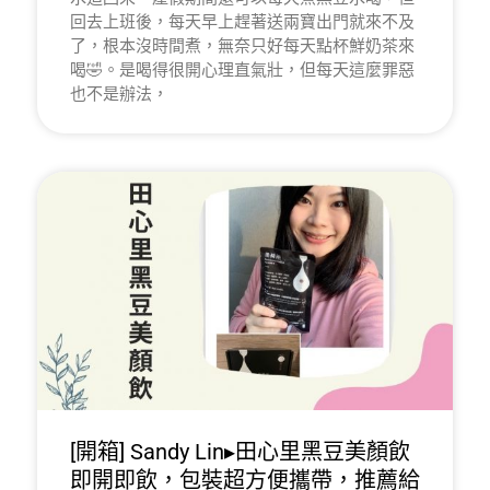
回去上班後，每天早上趕著送兩寶出門就來不及
了，根本沒時間煮，無奈只好每天點杯鮮奶茶來
喝🤣。是喝得很開心理直氣壯，但每天這麼罪惡
也不是辦法，
[開箱] Sandy Lin▸田心里黑豆美顏飲
即開即飲，包裝超方便攜帶，推薦給