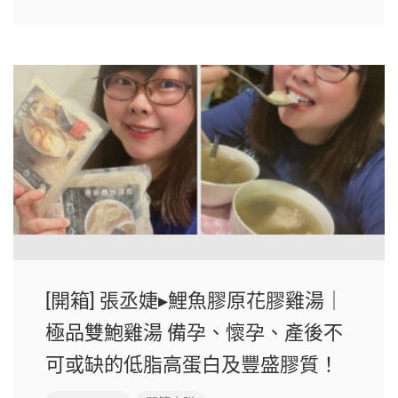
[開箱] 張丞婕▸鯉魚膠原花膠雞湯｜
極品雙鮑雞湯 備孕、懷孕、產後不
可或缺的低脂高蛋白及豐盛膠質！