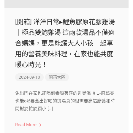
[開箱] 洋洋日常▸鯉魚膠原花膠雞湯
｜極品雙鮑雞湯 這兩款湯品不僅適
合媽媽，更是能讓大人小孩一起享
用的營養美味料理，在家也能共度
暖心時光！
2024-09-10
開箱大隊
免出門在家也能喝到養顏美容的雞煲湯 👩‍🍳廚藝零
也能ok!要煮出好喝的煲湯真的很需要高超廚藝和時
間對於忙於顧小 […]
Read More