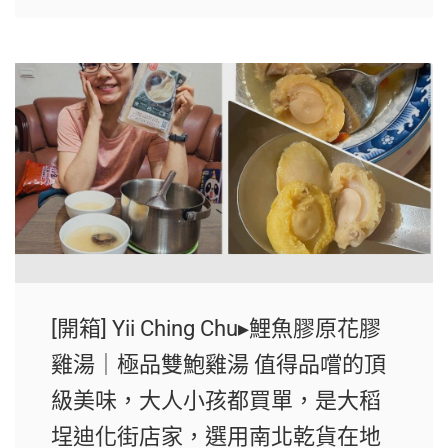
[開箱] Yii Ching Chu▸鯉魚膠原花膠
雞湯｜極品雙鮑雞湯 值得品嚐的頂
級美味，大人小孩都買單，是大稻
埕迪化街店家，選用南北乾貨在地