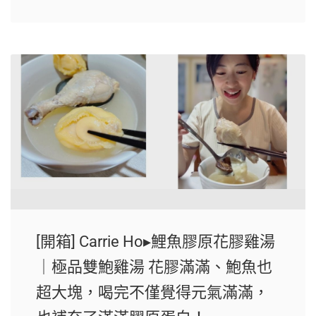
[開箱] Carrie Ho▸鯉魚膠原花膠雞湯
｜極品雙鮑雞湯 花膠滿滿、鮑魚也
超大塊，喝完不僅覺得元氣滿滿，