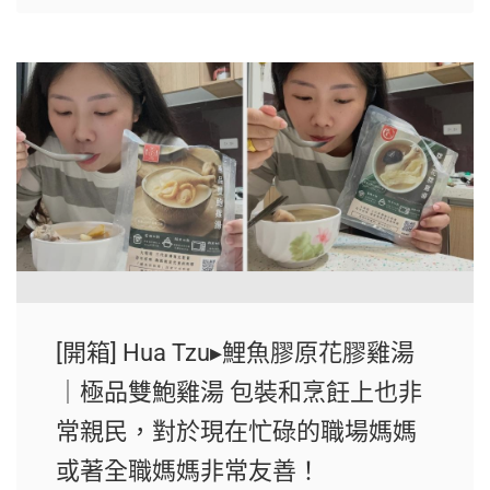
[開箱] Hua Tzu▸鯉魚膠原花膠雞湯
｜極品雙鮑雞湯 包裝和烹飪上也非
常親民，對於現在忙碌的職場媽媽
或著全職媽媽非常友善！