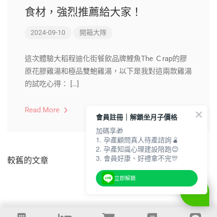
食材，強烈推薦給大家！
2024-09-10
開箱大隊
這次體驗大稻程迪化街餐飲品牌鯉魚The Ｃrap的膠
原花膠雞湯和極品雙鮑雞湯，以下是我對這兩款雞湯
的試吃心得： […]
Read More
會員註冊｜解鎖坐月子價格
加碼享🎁
1. 孕產顧問真人待產諮詢🫄
2. 孕產知識心理建設陪跑😊
3. 會員好康、好禮拿不完🎊
較舊的文章
立即解鎖