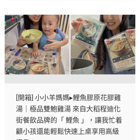
[開箱] 小小羊媽媽▸鯉魚膠原花膠雞
湯｜極品雙鮑雞湯 來自大稻程迪化
街餐飲品牌的「 鯉魚 」，讓我忙着
顧小孩還能輕鬆快速上桌享用高級