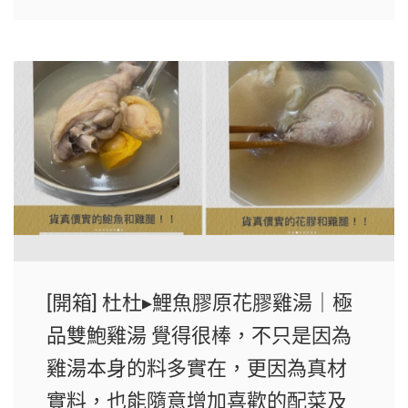
[開箱] 杜杜▸鯉魚膠原花膠雞湯｜極
品雙鮑雞湯 覺得很棒，不只是因為
雞湯本身的料多實在，更因為真材
實料，也能隨意增加喜歡的配菜及