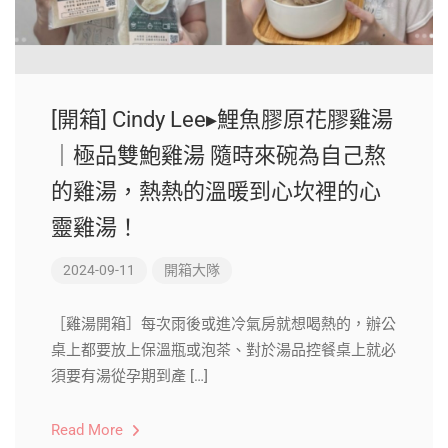
[開箱] Cindy Lee▸鯉魚膠原花膠雞湯
｜極品雙鮑雞湯 隨時來碗為自己熬
的雞湯，熱熱的溫暖到心坎裡的心
靈雞湯！
2024-09-11
開箱大隊
［雞湯開箱］每次雨後或進冷氣房就想喝熱的，辦公
桌上都要放上保溫瓶或泡茶、對於湯品控餐桌上就必
須要有湯從孕期到產 […]
Read More