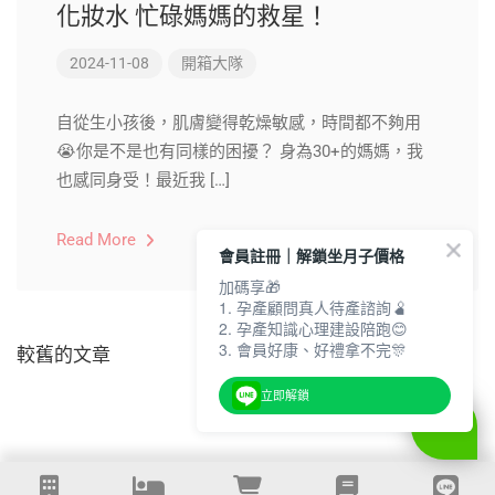
化妝水 忙碌媽媽的救星！
2024-11-08
開箱大隊
自從生小孩後，肌膚變得乾燥敏感，時間都不夠用
😭你是不是也有同樣的困擾？ 身為30+的媽媽，我
也感同身受！最近我 […]
Read More
會員註冊｜解鎖坐月子價格
加碼享🎁
1. 孕產顧問真人待產諮詢🫄
2. 孕產知識心理建設陪跑😊
3. 會員好康、好禮拿不完🎊
較舊的文章
立即解鎖