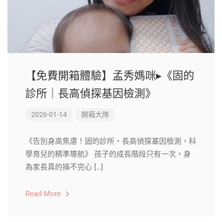
【免費開箱體驗】孟秀媽咪▸《固的
診所｜長高偵探基因檢測》
2026-01-14
開箱大隊
《告別身高焦慮！固的診所・長高偵探基因檢測，科
學育兒的精準導航》 孩子的成長階段只有一次，身
為家長真的操不完心 […]
Read More