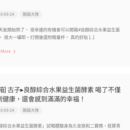
！
3-03-24
開箱大隊
天氣開始熱了， 很幸運的有機會可以開箱#良醇綜合水果益生菌
， 很大一罐耶。打開後還附贈量杯， 真的好貼 […]
 More
開箱] 古子▸良醇綜合水果益生菌酵素 喝了不僅
到健康，還會感到滿滿的幸福！
3-03-24
開箱大隊
醇綜合水果益生菌酵素」試喝體驗身為久坐族和二寶媽，就算青