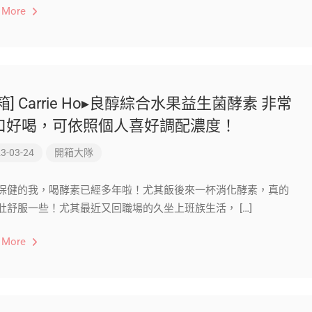
 More
箱] Carrie Ho▸良醇綜合水果益生菌酵素 非常
口好喝，可依照個人喜好調配濃度！
3-03-24
開箱大隊
保健的我，喝酵素已經多年啦！尤其飯後來一杯消化酵素，真的
肚舒服一些！尤其最近又回職場的久坐上班族生活， […]
 More