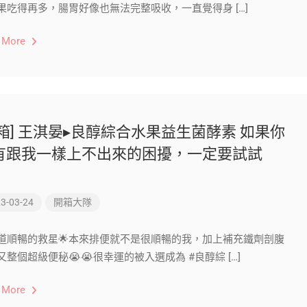
果吃得再多，腸胃好像也無法完整吸收，一直覺得身 […]
 More
開箱] 王淇晏▸良醇綜合水果益生菌酵素 如果你
有跟我一樣上不出來的困擾，一定要試試
！
3-03-24
開箱大隊
腸道順暢的救星🌟本來排便就不是很順暢的我，加上補充鐵劑剖腹
又整個超級便秘😭😭很幸運的被入選成為 #良醇綜 […]
 More