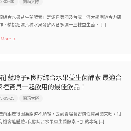
3-03-30
開箱大隊
醇綜合水果益生菌酵素」是源自美國及台灣一流大學團隊合力研
作，精挑細選六種水果發酵內含多達十三株益生菌， […]
 More
開箱] 藍玲子▸良醇綜合水果益生菌酵素 最適合
家裡寶貝一起飲用的最佳飲品！
3-03-25
開箱大隊
產前跟產後因為腸道不順暢，去到賣場會習慣性買果醋來喝，很
有機會能體驗#良醇綜合水果益生菌酵素。加點冰塊 […]