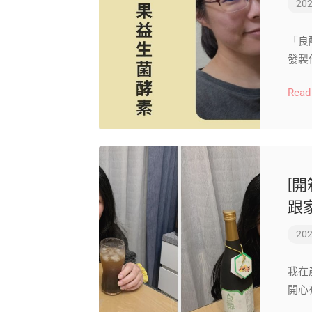
202
「良
發製
Read
[
跟
202
我在
開心