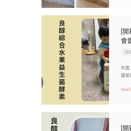
[
會
202
市面
還是
Read
[