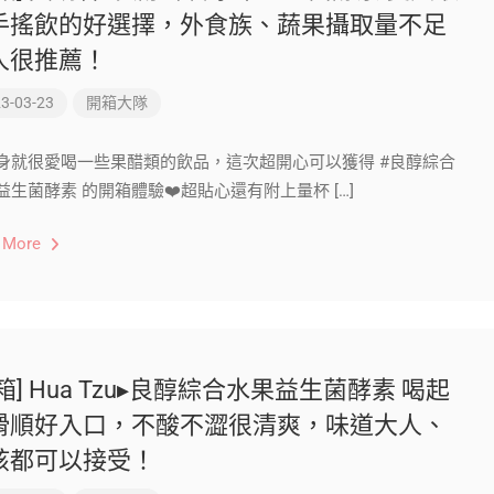
手搖飲的好選擇，外食族、蔬果攝取量不足
人很推薦！
3-03-23
開箱大隊
身就很愛喝一些果醋類的飲品，這次超開心可以獲得 #良醇綜合
益生菌酵素 的開箱體驗❤️超貼心還有附上量杯 […]
 More
箱] Hua Tzu▸良醇綜合水果益生菌酵素 喝起
滑順好入口，不酸不澀很清爽，味道大人、
孩都可以接受！