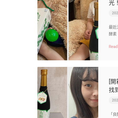
光
202
最近
酵素
Read
[
找
202
「良