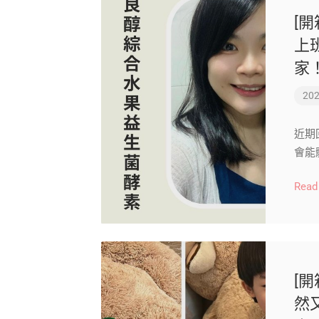
[開
上
家
202
近期
會能
Read
[開
然