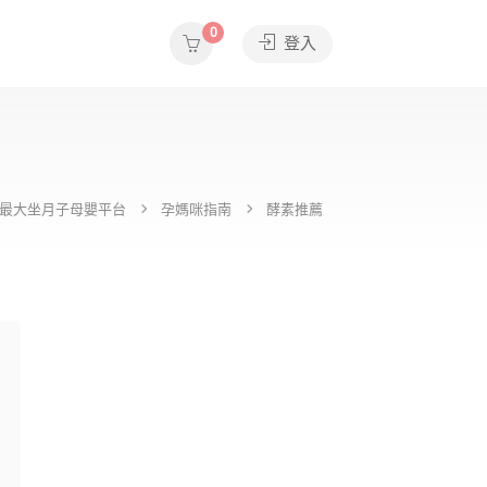
0
登入
e全台最大坐月子母嬰平台
孕媽咪指南
酵素推薦