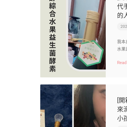
代
的
202
我本
水果
Read
[開
來
小