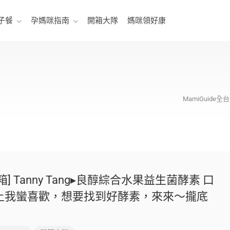
子餐
孕媽咪指南
開箱大隊
媽咪領好康
MamiGuid
箱] Tanny Tang▸良醇綜合水果益生菌酵素 口
上我蠻喜歡，想要找到好酵素，來來～攏底
！