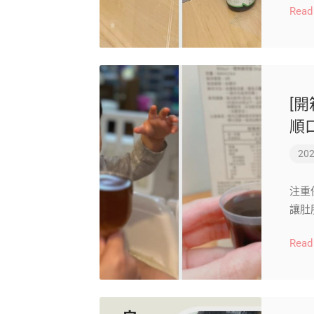
Read
[開
順
202
注重
讓肚
Read