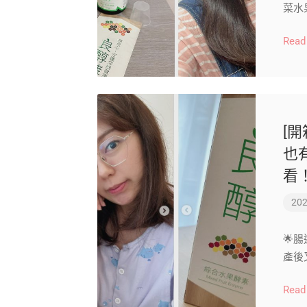
菜水
Read
[
也
看
202
🌟
產後
Read