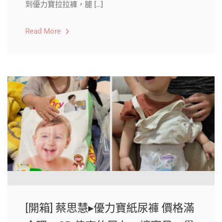
到優力寶拉拉褲，腿 […]
Read More
[開箱] 蔡思慧▸優力寶紙尿褲 價格滿