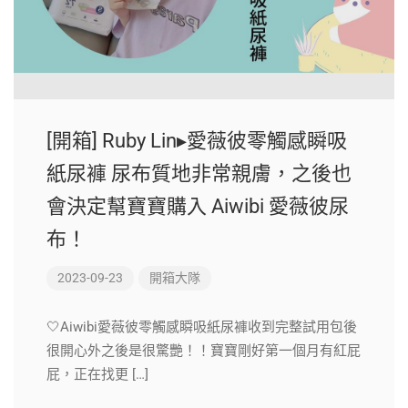
[開箱] Ruby Lin▸愛薇彼零觸感瞬吸
紙尿褲 尿布質地非常親膚，之後也
會決定幫寶寶購入 Aiwibi 愛薇彼尿
布！
2023-09-23
開箱大隊
🤍Aiwibi愛薇彼零觸感瞬吸紙尿褲收到完整試用包後
很開心外之後是很驚艷！！寶寶剛好第一個月有紅屁
屁，正在找更 […]