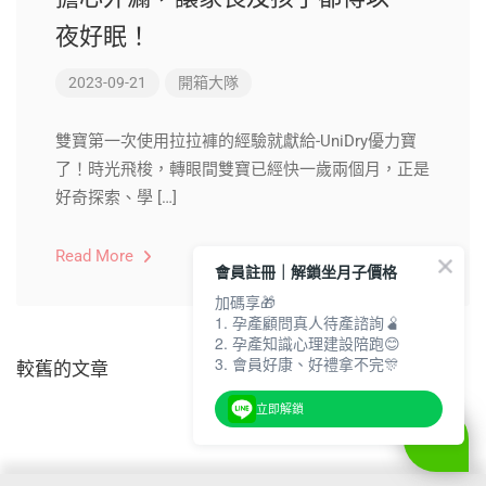
夜好眠！
2023-09-21
開箱大隊
雙寶第一次使用拉拉褲的經驗就獻給-UniDry優力寶
了！時光飛梭，轉眼間雙寶已經快一歲兩個月，正是
好奇探索、學 […]
Read More
會員註冊｜解鎖坐月子價格
加碼享🎁
1. 孕產顧問真人待產諮詢🫄
2. 孕產知識心理建設陪跑😊
3. 會員好康、好禮拿不完🎊
較舊的文章
立即解鎖