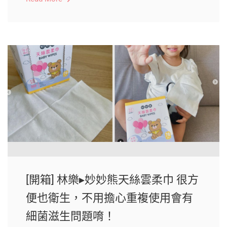
[開箱] 林樂▸妙妙熊天絲雲柔巾 很方
便也衛生，不用擔心重複使用會有
細菌滋生問題唷！