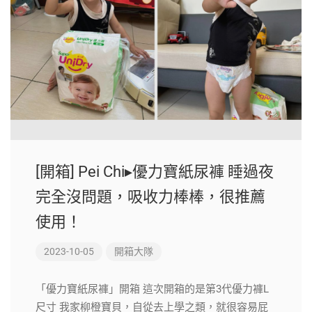
[開箱] Pei Chi▸優力寶紙尿褲 睡過夜
完全沒問題，吸收力棒棒，很推薦
使用！
2023-10-05
開箱大隊
「優力寶紙尿褲」開箱 這次開箱的是第3代優力褲L
尺寸 我家柳橙寶貝，自從去上學之類，就很容易屁