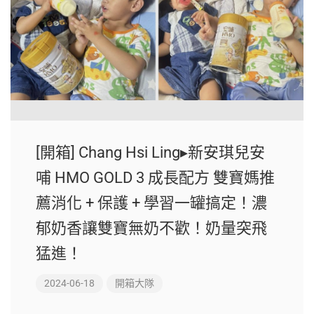
[開箱] Chang Hsi Ling▸新安琪兒安
哺 HMO GOLD 3 成長配方 雙寶媽推
薦消化 + 保護 + 學習一罐搞定！濃
郁奶香讓雙寶無奶不歡！奶量突飛
猛進！
2024-06-18
開箱大隊