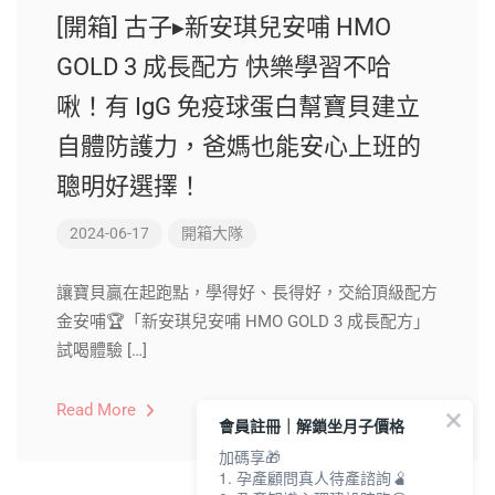
[開箱] 古子▸新安琪兒安哺 HMO
GOLD 3 成長配方 快樂學習不哈
啾！有 IgG 免疫球蛋白幫寶貝建立
自體防護力，爸媽也能安心上班的
聰明好選擇！
2024-06-17
開箱大隊
讓寶貝贏在起跑點，學得好、長得好，交給頂級配方
金安哺🏆「新安琪兒安哺 HMO GOLD 3 成長配方」
試喝體驗 […]
Read More
會員註冊｜解鎖坐月子價格
加碼享🎁
1. 孕產顧問真人待產諮詢🫄