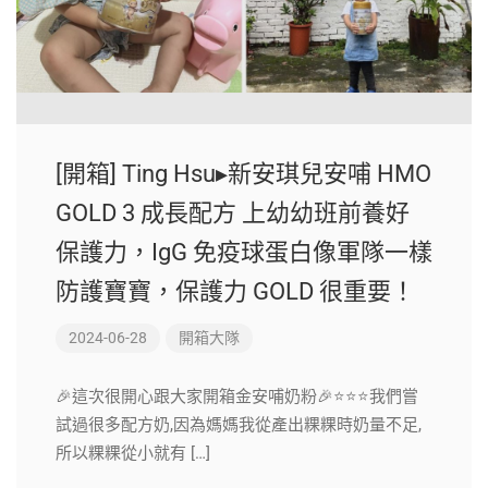
[開箱] Ting Hsu▸新安琪兒安哺 HMO
GOLD 3 成長配方 上幼幼班前養好
保護力，IgG 免疫球蛋白像軍隊一樣
防護寶寶，保護力 GOLD 很重要！
2024-06-28
開箱大隊
🎉這次很開心跟大家開箱金安哺奶粉🎉⭐⭐⭐我們嘗
試過很多配方奶,因為媽媽我從產出粿粿時奶量不足,
所以粿粿從小就有 […]