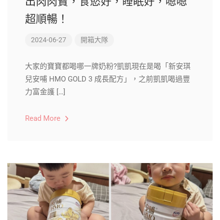
出肉肉寶，食慾好，睡眠好，嗯嗯
超順暢！
2024-06-27
開箱大隊
大家的寶寶都喝哪一牌奶粉?凱凱現在是喝「新安琪
兒安哺 HMO GOLD 3 成長配方」，之前凱凱喝過豐
力富金護 […]
Read More