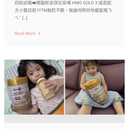
奶粉試喝❤️開箱新安琪兒安哺 HMO GOLD 3 成長配
方小寶目前1Y7M無奶不歡，無論何時何地都能喝ㄋ
ㄟˉ […]
Read More