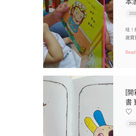
本
202
哇！
歲寶
Read
[
書
♡
202