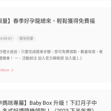
限量】春季好孕龍總來，輕鬆獲得免費福
！
4-03-01
懷孕好康
好禮大放送，只要完成簡單步驟，即可免費領取，數量有限，敬
握機會！ 一、活動辦法 加入官方賴帳號 加入龍 […]
 More
孕媽咪專屬】Baby Box 升級！下訂月子中
，各式好禮隨機領取！（2023 下半年度）