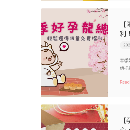
【
利
202
春季
請把
Read
【
心