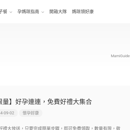
子餐
孕媽咪指南
開箱大隊
媽咪領好康
MamiGu
限量】好孕連連，免費好禮大集合
4-09-02
懷孕好康
好禮大放送，只要完成簡單步驟，即可免費領取，數量有限，敬