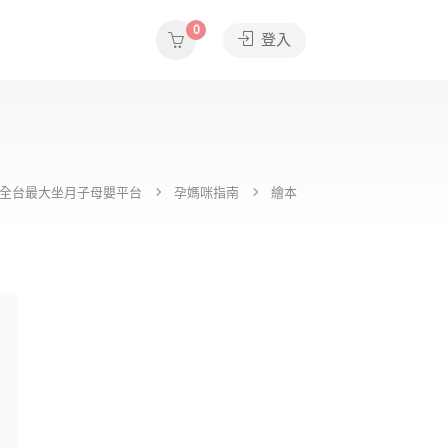
0
登入
ide全台最大坐月子母嬰平台
孕媽咪指南
繪本