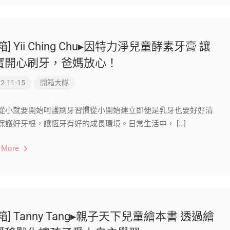
箱] Yii Ching Chu▸因特力淨兒童酵素牙膏 讓
寶開心刷牙，爸媽放心！
2-11-15
開箱大隊
從小就要開始呵護刷牙習慣從小開始建立即便是乳牙也要好好清
保護好牙根，讓恆牙有好的成長環境。日常生活中， […]
 More
箱] Tanny Tang▸親子天下兒童繪本書 透過繪