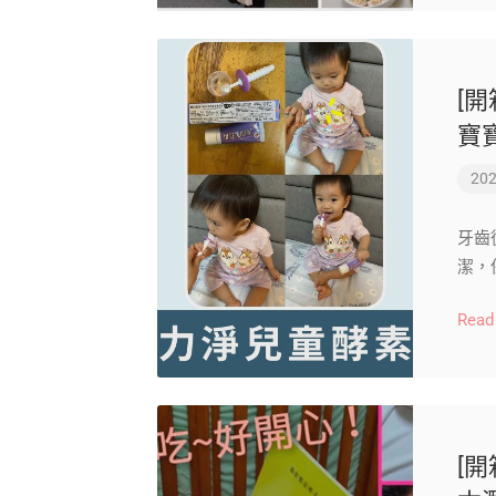
[開
寶
202
牙齒
潔，
Read
[開