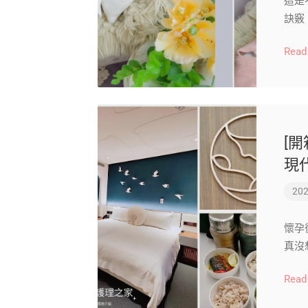
這是
訣竅
Read
[
現
202
懷孕
真沒
Read