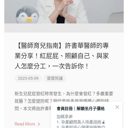
【醫師育兒指南】許書華醫師的專
業分享！紅屁屁、照顧自己、與家
人怎麼分工，一次告訴你！
2023-05-09
寶寶照護
新生兒屁屁發紅時常發生，為什麼會發紅？多嚴重要
就醫？怎麼提防呢？相信是許多爸爸媽媽心裡的疑
會員註冊｜解鎖坐月子價格
問，本文將由許書華醫師，一次為你解答。
加碼享🎁
1. 孕產顧問真人待產諮詢🫄
Read More
2. 孕產知識心理建設陪跑😊