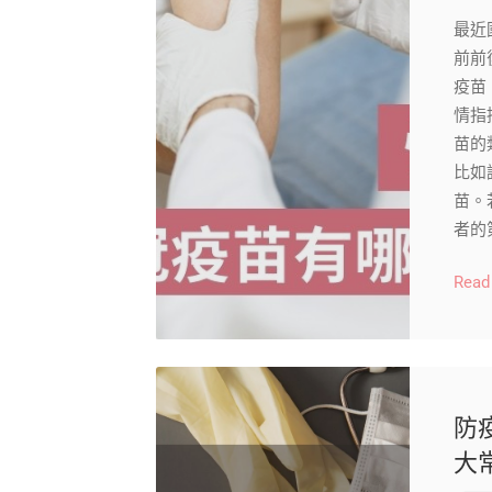
最近
前前
疫苗
情指
苗的
比如
苗。
者的
Read
防
大