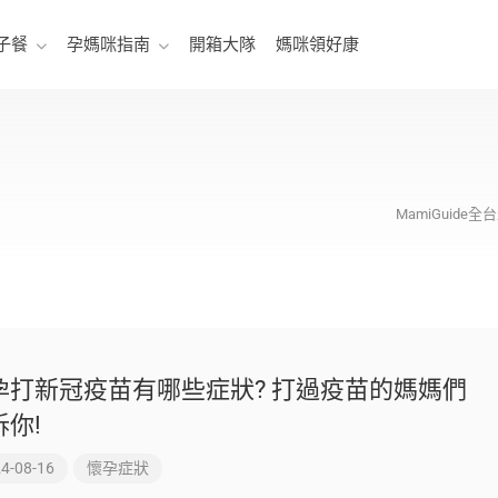
子餐
孕媽咪指南
開箱大隊
媽咪領好康
MamiGuid
孕打新冠疫苗有哪些症狀? 打過疫苗的媽媽們
訴你!
4-08-16
懷孕症狀