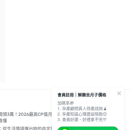
會員註冊｜解鎖坐月子價格
加碼享🎁
1. 孕產顧問真人待產諮詢🫄
2. 孕產知識心理建設陪跑😊
領3萬！2026最高CP值月中清單
3. 會員好康、好禮拿不完🎊
看懂
：從生活情境選出妳的命定推車！