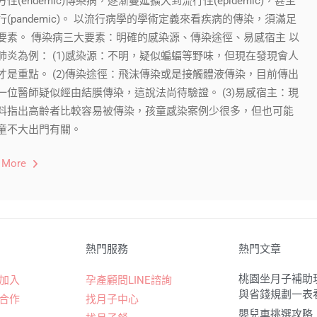
性(endemic)傳染病，逐漸蔓延擴大到流行性(epidemic)，甚至
行(pandemic)。 以流行病學的學術定義來看疾病的傳染，須滿足
要素。 傳染病三大要素：明確的感染源、傳染途徑、易感宿主 以
肺炎為例： (1)感染源：不明，疑似蝙蝠等野味，但現在發現會人
才是重點。 (2)傳染途徑：飛沫傳染或是接觸體液傳染，目前傳出
一位醫師疑似經由結膜傳染，這說法尚待驗證。 (3)易感宿主：現
料指出高齡者比較容易被傳染，孩童感染案例少很多，但也可能
童不大出門有關。
 More
熱門服務
熱門文章
桃園坐月子補助現
加入
孕產顧問LINE諮詢
與省錢規劃一表
合作
找月子中心
嬰兒車挑選攻略