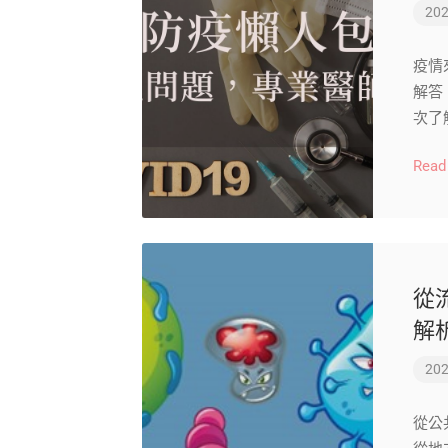
202
疫情
解答
次了
Read
從
解
202
從公