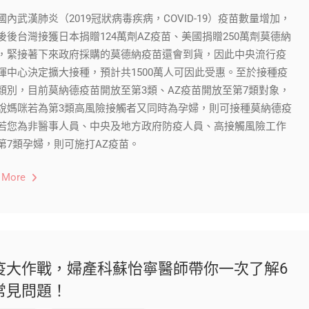
國內武漢肺炎（2019冠狀病毒疾病，COVID-19）疫苗數量增加，
後後台灣接獲日本捐贈124萬劑AZ疫苗、美國捐贈250萬劑莫德納
，緊接著下來政府採購的莫德納疫苗還會到貨，因此中央流行疫
揮中心決定擴大接種，預計共1500萬人可因此受惠。至於接種疫
類別，目前莫納德疫苗開放至第3類、AZ疫苗開放至第7類對象，
說媽咪若為第3類高風險接觸者又同時為孕婦，則可接種莫納德疫
若您為非醫事人員、中央及地方政府防疫人員、高接觸風險工作
第7類孕婦，則可施打AZ疫苗。
 More
疫大作戰，婦產科蘇怡寧醫師帶你一次了解6
常見問題！