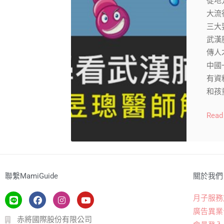
從地方
大流
三大
武漢
傳人
中國
有資
和孩
Read
聯繫MamiGuide
關於我們
月子服務
廣告異業
赤將國際股份有限公司