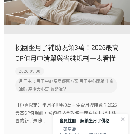
桃園坐月子補助現領3萬！2026最高
CP值月中清單與省錢規劃一表看懂
2026-05-08
月子中心
月子中心晚鳥優惠方案
月子中心開箱
生育
津貼
產後大小事
育兒津貼
【桃園限定】坐月子現領3萬＋免費月嫂時數？2026
最高CP值規劃，省錢補貼全攻略一表看懂！ 嘿！桃
會員註冊｜解鎖坐月子價格
園的新手媽咪 […]
加碼享🎁