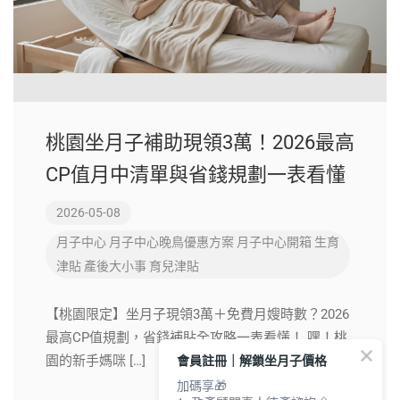
桃園坐月子補助現領3萬！2026最高
CP值月中清單與省錢規劃一表看懂
2026-05-08
月子中心
月子中心晚鳥優惠方案
月子中心開箱
生育
津貼
產後大小事
育兒津貼
【桃園限定】坐月子現領3萬＋免費月嫂時數？2026
最高CP值規劃，省錢補貼全攻略一表看懂！ 嘿！桃
會員註冊｜解鎖坐月子價格
園的新手媽咪 […]
加碼享🎁