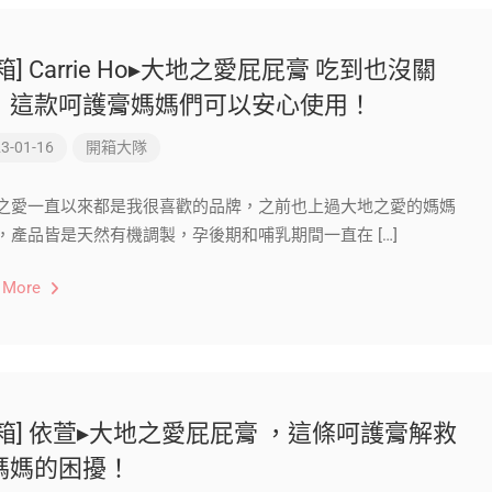
箱] Carrie Ho▸大地之愛屁屁膏 吃到也沒關
，這款呵護膏媽媽們可以安心使用！
3-01-16
開箱大隊
之愛一直以來都是我很喜歡的品牌，之前也上過大地之愛的媽媽
，產品皆是天然有機調製，孕後期和哺乳期間一直在 […]
 More
開箱] 依萱▸大地之愛屁屁膏 ，這條呵護膏解救
媽媽的困擾！