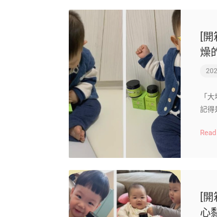
[開
燥
202
「大
記得
Read
[
心