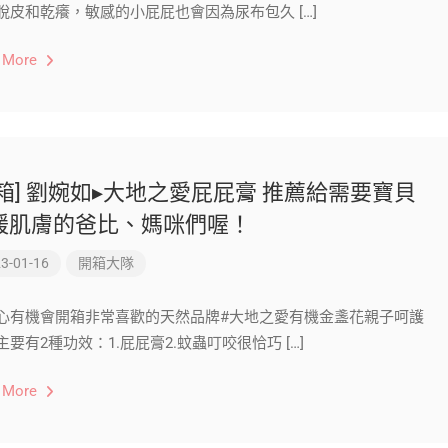
脫皮和乾癢，敏感的小屁屁也會因為尿布包久 […]
 More
開箱] 劉婉如▸大地之愛屁屁膏 推薦給需要寶貝
緩肌膚的爸比、媽咪們喔！
3-01-16
開箱大隊
心有機會開箱非常喜歡的天然品牌#大地之愛有機金盞花親子呵護
主要有2種功效：1.屁屁膏2.蚊蟲叮咬很恰巧 […]
 More