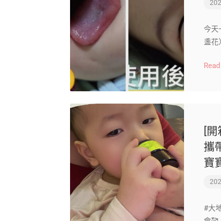
202
今天
盞花
Read
[開
攜
寶
202
#大