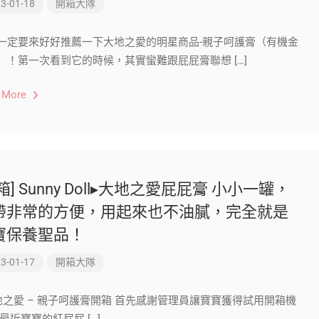
3-01-18
開箱大隊
一定要來好好推薦一下大地之愛的明星商品-親子呵護膏（有機金
）！第一次看到它的時候，其實蠻難跟屁屁膏聯想 […]
 More
箱] Sunny Doll▸大地之愛屁屁膏 小小一罐，
帶非常的方便，用起來也不油膩，完全就是
寶保養聖品！
3-01-17
開箱大隊
地之愛 – 親子呵護膏開箱 首先感謝管理員讓寶寶獲得試用開箱機