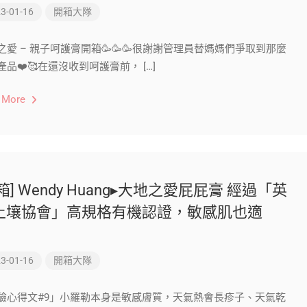
3-01-16
開箱大隊
之愛 – 親子呵護膏開箱🥳🥳🥳很謝謝管理員替媽媽們爭取到那麼
產品❤️🥰在還沒收到呵護膏前， […]
 More
箱] Wendy Huang▸大地之愛屁屁膏 經過「英
土壤協會」高規格有機認證，敏感肌也適
！
3-01-16
開箱大隊
驗心得文#9」​​小羅勒本身是敏感膚質，天氣熱會長疹子、天氣乾