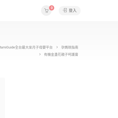
0
登入
MamiGuide全台最大坐月子母嬰平台
孕媽咪指南
有機金盞花親子呵護膏