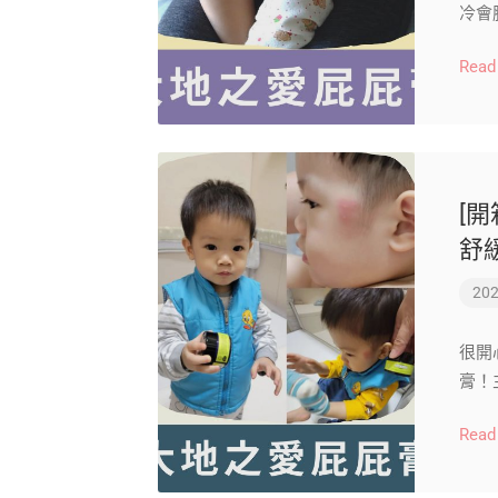
冷會
Read
[
舒
202
很開
膏！
Read